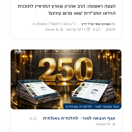
הצצה ראשונה: הרב אהרון שוורץ התראיין לתוכנית
הוידאו החב"דית 'שאו מרום עיניכם'
By
כ״ג באב ה׳תשפ״ו (אוגוסט 6,
מערכת אתר חב"ד לייב
2026)
1 דקה קריאה
8
Views
0
אגף הוצאה לאור - לחלוחית גאולתית
אגף הוצאה לאור - לחלוחית גאולתית
0
Views
10