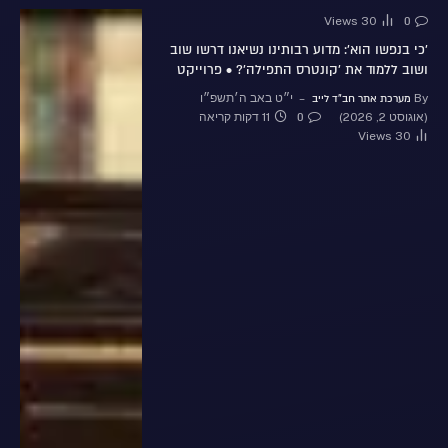
Views
30
0
'כי בנפשו הוא': מדוע רבותינו נשיאנו דרשו שוב
ושוב ללמוד את 'קונטרס התפילה'? • פרוייקט
By
י״ט באב ה׳תשפ״ו
מערכת אתר חב"ד לייב
(אוגוסט 2, 2026)
11 דקות קריאה
0
Views
30