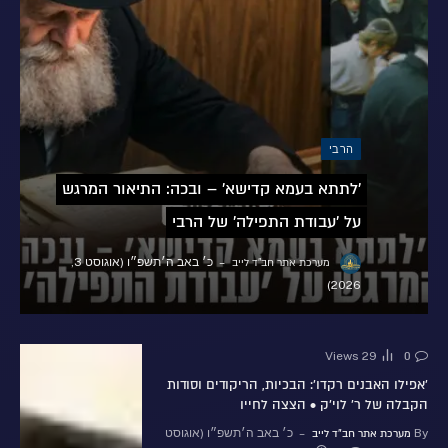
הרבי
'לתתא בעמא קדישא' – ובכה: התיאור המרגש
על 'עבודת התפילה' של הרבי
כ׳ באב ה׳תשפ״ו (אוגוסט 3,
מערכת אתר חב"ד לייב
2026)
Views
29
0
'אפילו האבנים רקדו': הבכיות, הריקודים וסודות
הקבלה של ר' לוי'ק • הצצה לחייו
By
כ׳ באב ה׳תשפ״ו (אוגוסט
מערכת אתר חב"ד לייב