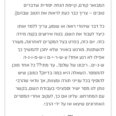
המבואר קודם, קיימת הנחה יסודית שדברים
טובים – צריך כבר כעת לראות את הטוב שבהם].
כל דבר שיהודי רואה או שומע, צריך ללמד אותו
כיצד לעבוד את השם. בטח אירועים בקנה מידה
כזה. יום כזה, בפרט בצל המקרים לאחרונה, מעורר
להשתנות. מורגש באוויר שלא יתכן להמשיך כך
אפילו לא רגע אחד! ע-ש-ר-י-ם ו-ש-מ-ו-נ-ה
ש-נ-ים.. ריבונו של עולם!.. עד מתי?? כל אחד מוכן
להתמסר. השאלה היא במה בדיוק? כמובן שיש
להוסיף בכל ענייני תורה ומצוות, אך וודאי שהרבי
נותן לנו מסר ישיר וספציפי בעבודת השם, בקשר
עם המתרחש. עלינו אם כך, לעקוב אחרי המסרים
האחרונים שיצאו אז על ידי הרבי.