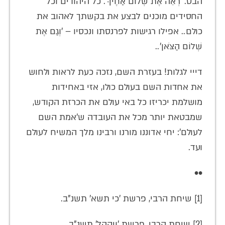
הבט. 'רְאֵה אֶת שְׁלוֹם אַחֶיךָ'. כל היהודים וכל
החסידים מוכנים לבצע את בקשתך לאהוב את
כולם.. אפילו רגישות לפרנסתו ונכסיו – 'וְגַם אֶת
שְׁלוֹם הַצֹּאן'..
דייי לגלות! בעזרת השם, נזכה כעת לראות ולחוש
את אחדות השם בעולם כולו, אזי באחידות
מושלמת יכריזו כל באי עולם את הכרזת הקודש,
שמבטאת יותר מכל את העובדה ש'אמת השם
לעולם': יחי אדוננו מורנו ורבינו מלך המשיח לעולם
ועד.
••
[1] שיחת הרבי, פרשת 'כי תשא' תשנ"ב.
[2] שיחת הרבי, פרשת 'ויקהל' תשנ"ב.