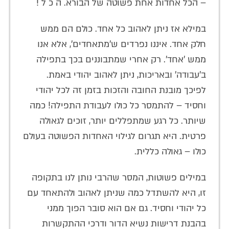
– הכל אחדות אחת פשוטה של הבורא. ה כ ל !
במילא אז ניתן לאהוב כל אחד. כולם הם ממש
חלק אחד. איננו נפרדים ש'מתאחדים', אלא אנו
ממש 'אחד'. רק אחרי שמתבוננים בכך בתפילה
ב'עבודה' ובאריכות, ניתן לאהוב יהודי באמת.
לפיכך מובנת החובה והזכות בזמן זה לכל יהודי
וחסיד – להתמסר כל כולו לעבודת התפילה! כמה
שיותר. כל רגע שמתפללים יותר, זוכים לגאולה
פרטית. היא תגרום לגילוי האחדות הפשוטה בעולם
כולו – גאולה כללית.
במילים פשוטות, המסר שהרבי נותן לנו בתקופה
זו, היא להשתדל כמה שניתן לאהוב ולהתאחד עם
כל יהודי וחסיד. גם אם הוא סובר הפוך ממני
בהבנת דרישות נשיא הדור ודרכי ההתקשרות