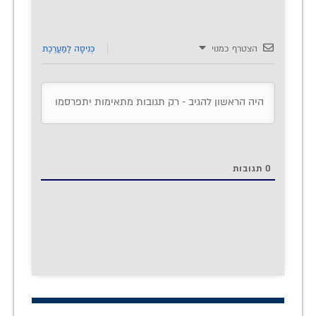
הצטרף כמנוי
כְּנִיסָה לַמַעֲרֶכֶת
0
תגובות