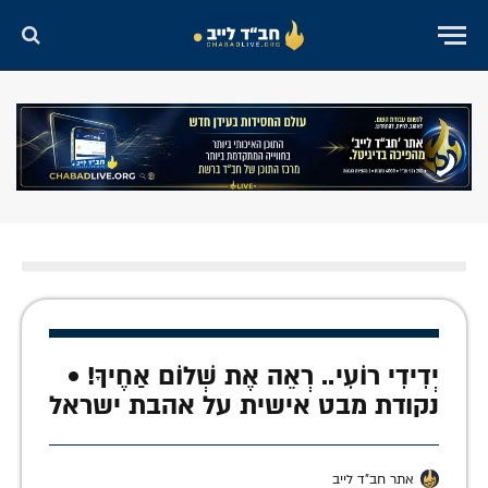
יְדִידִי רוֹעִי.. רְאֵה אֶת שְׁלוֹם אַחֶיךָ! •
נקודת מבט אישית על אהבת ישראל
אתר חב"ד לייב