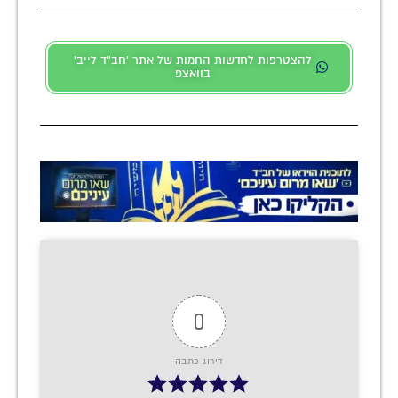
להצטרפות לחדשות החמות של אתר 'חב"ד לייב'
בוואצפ
0
דירוג כתבה