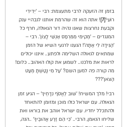
בזמן זה הזעקה לרבי מתעצמת: רבי – 'יְדִידִי
רוֹעִי'
[7]
! אתה הוא זה שהרמת אותנו לגבהיי ענק
וקבעת נחרצות שאנו נהיה דור הגאולה, חרף כל
המנגדים – 'מְקִימִי מִמִּרְמַס אַנְשֵׁי לָצוֹן'. רבי –
'הַגִּידָה לִי אַתָּה'! הגענו לרגעי השיא של הזמן
שמתאים לגאולה השלימה ולפתע.. איננו יכולים
לראות את מלכנו.. לשמוע את קולו האהוב.. כלום!
מה קורה פה למען השם? 'עַל מִי נָטַשְׁתָּ מְעַט
הַצֹּאן'???
רבי! מלך המשיח! 'שׁוּב לֶאֱסֹף נִדָּחֶיךָ' – הגיע זמן
הגאולה. עם ישראל כולו מוכן ומזומן להתאחד
ולהתכלל יחדיו. עם ישראל אוהב את בוראו ואת
שליחו הנאמן, הרבי.. 'כִּי הֵם זֶרַע אֲהוּבֶיךָ' ..הנה,