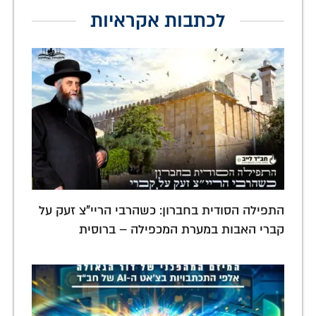
לכתבות אקראיות
התפילה הסודית בחברון: כשהרבי הריי"צ זעק על
קברי האבות במערת המכפילה – ברוסית