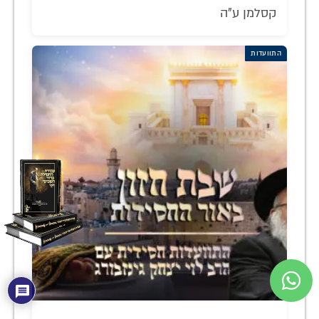
קסלמן ע"ה
התוועדות