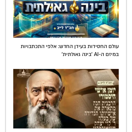
עולם החסידות בעידן החדש: אלפי התכתבויות
במיזם ה-AI 'בינה גאולתית'