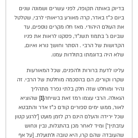
בדיוק באותה תקופה, לפני עשרים ושמונה שנים
ביום כ"ז באדר, קרה מאורע בריאותי לרבי, שטלטל
את העולם היהודי. מאז חלו מקרים נוספים, עד
שביום ג' בתמוז תשנ"ד, פסקנו לראות את פניו
הקדושות של הרבי . הסתר וחושך נורא ואיום,
שלא היה בדוגמתו בתולדות עמנו.
עלינו לדעת ברורות ולהפנים, שכל המאורעות
שקרו וקורים, הם בהסכמה מוחלטת של הרבי. זה
נהיר ומוחלט שזה חלק בלתי נפרד מתהליך
הגאולה. הרבי עצמו רמז זאת בשיחה
[1]
שהוציא
לאור, ממש ימים ספורים קודם כ"ז אדר והתבטא
שכל ירידה והעלם הינם רק לזמן מועט ['לרגע קטון
עזבתיך'] ומיד לאחר מכן בהתגלות, נבין ונחוש
שהעובדה שהם קרו, היא טובה ולתועלת. [על אף