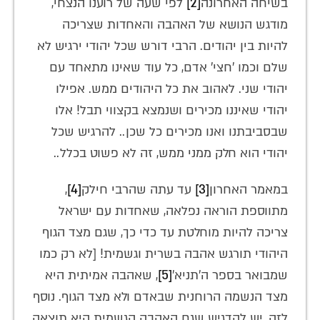
בשיחה האחרונה
[2]
לפי שעה של רוענו הנצחי,
מודגש הנושא של האהבה והאחדות שצריכה
להיות בין יהודים. הרבי דורש שכל יהודי ירגיש לא
שלם וכמו 'חצי' אדם, כל עוד שאינו מתאחד עם
יהודי שני. לאהוב את כל היהודים ממש. אפילו
יהודי שאיננו מכירים ושנמצא בקצווי תבל! אלו
שבסביבתנו ואנו מכירים כל שכן.. להרגיש שכל
יהודי הוא חלק ממני ממש, זה לא פשוט בכלל..
במאמר האחרון
[3]
עד עתה שהרבי חילק
[4]
,
מתווספת הוראה נפלאה, שאחדות עם ישראל
צריכה להיות מוחלטת עד כדי כך, שגם מצד הגוף
היהודי תורגש אהבה בשרית וגשמית! [לא רק כמו
שמבואר בספר ה'תניא'
[5]
, שאהבה אמיתית היא
מצד הנשמה הרוחנית שבאדם ולא מצד הגוף. נוסף
לזה, יש להדגיש שגם האהבה הגשמית היא תוצאה