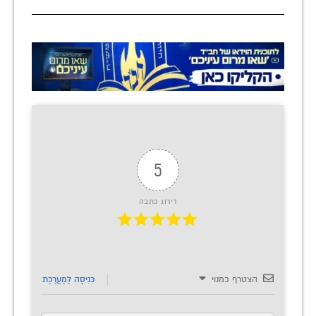
5
דירוג כתבה
הצטרף כמנוי
כְּנִיסָה לַמַעֲרֶכֶת