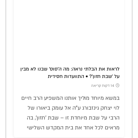
לראות את הבלתי נראה: מה ה'סוס' שבנו לא מבין
על 'שבת חזון'? • התוועדות חסידית
14 דקות קריאה
במשא מיוחד מוליך אותנו המשפיע הרב חיים
לוי יצחק גינזבורג ע"ה אל עומק ביאורו של
הרבי על שבת מיוחדת זו – שבת 'חזון', בה
מראים לכל אחד את בית המקדש השלישי