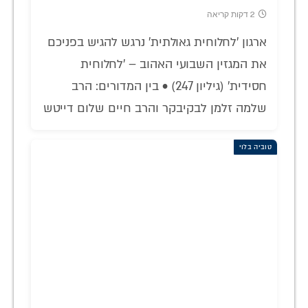
2 דקות קריאה
ארגון 'לחלוחית גאולתית' נרגש להגיש בפניכם
את המגזין השבועי האהוב – 'לחלוחית
חסידית' (גיליון 247) • בין המדורים: הרב
שלמה זלמן לבקיבקר והרב חיים שלום דייטש
טוביה בלוי