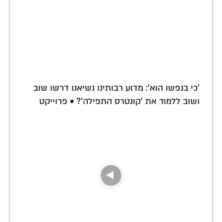
'כי בנפשו הוא': מדוע רבותינו נשיאנו דרשו שוב
ושוב ללמוד את 'קונטרס התפילה'? • פרוייקט