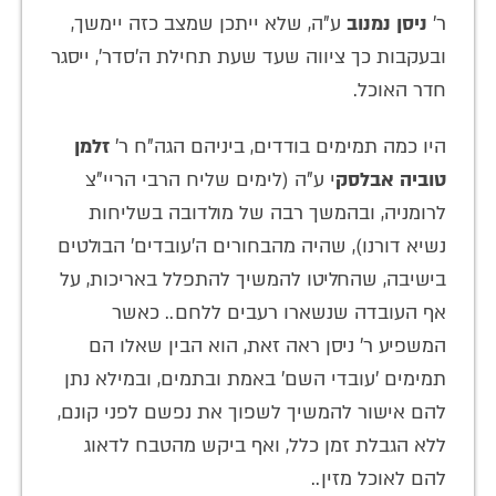
ר'
ניסן נמנוב
ע"ה, שלא ייתכן שמצב כזה יימשך,
ובעקבות כך ציווה שעד שעת תחילת ה'סדר', ייסגר
חדר האוכל.
היו כמה תמימים בודדים, ביניהם הגה"ח ר'
זלמן
טוביה אבלסק
י ע"ה (לימים שליח הרבי הריי"צ
לרומניה, ובהמשך רבה של מולדובה בשליחות
נשיא דורנו), שהיה מהבחורים ה'עובדים' הבולטים
בישיבה, שהחליטו להמשיך להתפלל באריכות, על
אף העובדה שנשארו רעבים ללחם.. כאשר
המשפיע ר' ניסן ראה זאת, הוא הבין שאלו הם
תמימים 'עובדי השם' באמת ובתמים, ובמילא נתן
להם אישור להמשיך לשפוך את נפשם לפני קונם,
ללא הגבלת זמן כלל, ואף ביקש מהטבח לדאוג
להם לאוכל מזין..