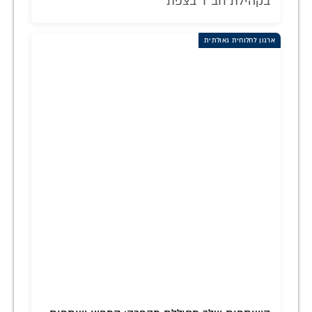
בקהילת חב"ד בצפת
ארגון לחלוחית גאולתית