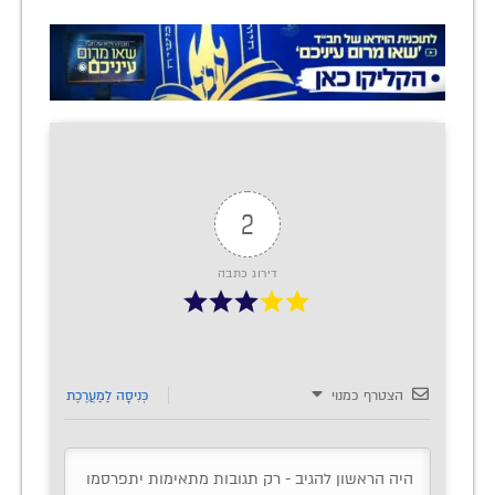
2
דירוג כתבה
הצטרף כמנוי
כְּנִיסָה לַמַעֲרֶכֶת