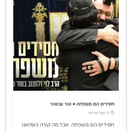
חסידים הם משפחה • טור עכשווי
3 דקות קריאה
חסידים הם משפחה. אבל מה קורה כשהאגו