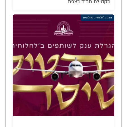
בקהילת חב"ד בצפת
ארגון לחלוחית גאולתית