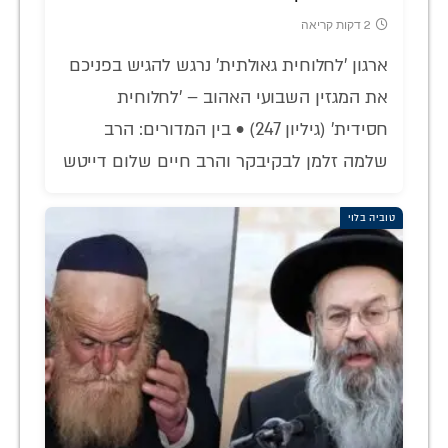
2 דקות קריאה
ארגון 'לחלוחית גאולתית' נרגש להגיש בפניכם
את המגזין השבועי האהוב – 'לחלוחית
חסידית' (גיליון 247) • בין המדורים: הרב
שלמה זלמן לבקיבקר והרב חיים שלום דייטש
טוביה בלוי