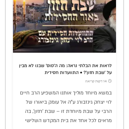
לראות את הבלתי נראה: מה ה'סוס' שבנו לא מבין
על 'שבת חזון'? • התוועדות חסידית
14 דקות קריאה
במשא מיוחד מוליך אותנו המשפיע הרב חיים
לוי יצחק גינזבורג ע"ה אל עומק ביאורו של
הרבי על שבת מיוחדת זו – שבת 'חזון', בה
מראים לכל אחד את בית המקדש השלישי