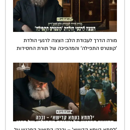
מורה הדרך לעבודת הלב: הצצה לרגעי הולדת
'קונטרס התפילה' והמהפיכה של תורת החסידות
'לתתא בעמא קדישא' – ובכה: התיאור המרגש על