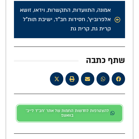
אמונה
,
התוועדות
,
התקשרות
,
וידאו
,
זושא
אלפרוביץ'
,
חסידות חב"ד
,
ישיבת תות"ל
קרית גת
,
קרית גת
שתף כתבה
להצטרפות לחדשות החמות של אתר 'חב"ד לייב'
בוואצפ