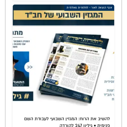
אגף הוצאה לאור - לחלוחית גאולתית
להשיב את הרוח: המגזין השבועי לעבודת השם
פנימית • גיליון 247 להורדה