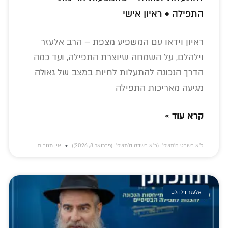
התפילה • ראיון אישי
ראיון וידאו עם המשפיע מצפת – הרב אלעזר
וילהלם, על השמחה שיוצרת התפילה, ועד כמה
הדרך הנכונה להתעלות לחיות במצב של גאולה
מגיעה מאריכות התפילה
קרא עוד »
כ״א בשבט ה׳תשפ״ו (כ״א בשבט ה׳תשפ״ו (פברואר 8, 2026))
אין תגובות
אלעזר וילהלם