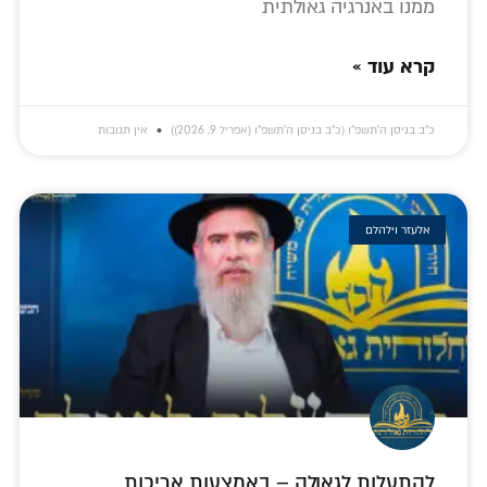
ממנו באנרגיה גאולתית
קרא עוד »
כ״ב בניסן ה׳תשפ״ו (כ״ב בניסן ה׳תשפ״ו (אפריל 9, 2026))
אין תגובות
אלעזר וילהלם
להתעלות לגאולה – באמצעות אריכות