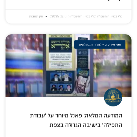
ט״ז בסיון ה׳תשפ״ה (ט״ז בסיון ה׳תשפ״ה (יוני 12, 2025))
אין תגובות
אגף אירועים - לחלוחית גאולתית
המודעה המלאה: פאנל מיוחד על 'עבודת
התפילה' בישיבה הגדולה בצפת