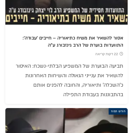
אסור להשאיר את משיח כתיאוריה – חייבים 'עבודה':
התוועדות בוערת של הרב גינזבורג ע"ה
22 דקות קריאה
תביעה הבוערת של המשפיע הבלתי-נשכח: האיסור
להשאיר את ענייני הגאולה והשיחות האחרונות
כ'השכלה' ותיאוריה, והחובה להפנים אותם
בהתבוננות בעבודת התפילה
חודש תמוז