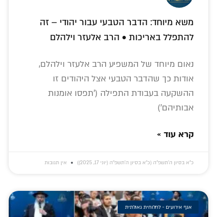
משא מיוחד: הדבר הטבעי עבור יהודי – זה
להתפלל באריכות • הרב אלעזר וילהלם
נאום מיוחד של המשפיע הרב אלעזר וילהלם,
אודות כך שהדבר הטבעי אצל היהודים זו
ההשקעה בעבודת התפילה ('תפסו אומנות
אבותיהם')
קרא עוד »
כ״א בסיון ה׳תשפ״ה (כ״א בסיון ה׳תשפ״ה (יוני 17, 2025))
אין תגובות
אגף אירועים - לחלוחית גאולתית