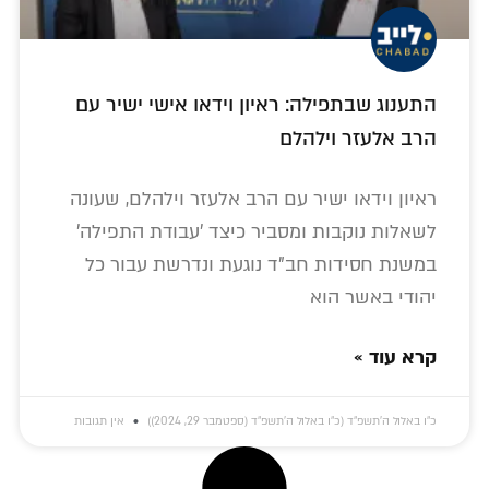
התענוג שבתפילה: ראיון וידאו אישי ישיר עם
הרב אלעזר וילהלם
ראיון וידאו ישיר עם הרב אלעזר וילהלם, שעונה
לשאלות נוקבות ומסביר כיצד 'עבודת התפילה'
במשנת חסידות חב"ד נוגעת ונדרשת עבור כל
יהודי באשר הוא
קרא עוד »
כ״ו באלול ה׳תשפ״ד (כ״ו באלול ה׳תשפ״ד (ספטמבר 29, 2024))
אין תגובות