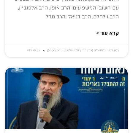
עם חשובי המשפיעים: הרב אופן, הרב אלפנביין,
הרב וילהלם, הרב דניאל והרב גנדל
קרא עוד »
כ״ה בסיון ה׳תשפ״ה (כ״ה בסיון ה׳תשפ״ה (יוני 21, 2025))
אין תגובות
אלעזר וילהלם