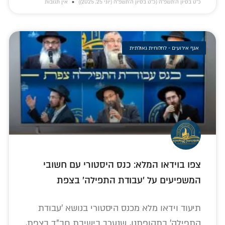
כ״ט בסיון ה׳תשפ״ה (כ״ט בסיון ה׳תשפ״ה (יוני 25, 2025))
אין תגובות
אגף אירועים - לחלוחית גאולתית
צפו בוידאו המלא: כנס היסטורי עם חשובי
המשפיעים על 'עבודת התפילה' בצפת
תיעוד וידאו מלא מכנס היסטורי בנושא 'עבודת
התפילה' בתקופתנו, שנערך בישיבת חב"ד בצפת,