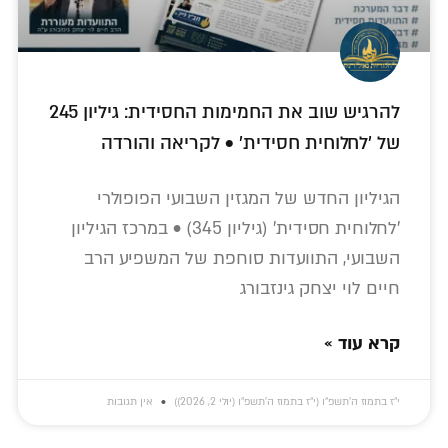
להרגיש שוב את החמימות החסידית: גיליון 245
של 'לחלוחית חסידית' • לקריאה והורדה
הגיליון החדש של המגזין השבועי הפופולרי
'לחלוחית חסידית' (גיליון 345) • במרכז הגיליון
השבועי, התוועדות סוחפת של המשפיע הרב
חיים לוי יצחק גינזבורג
קרא עוד »
י״ז בתמוז ה׳תשפ״ו (י״ז בתמוז ה׳תשפ״ו (יולי 2, 2026))
אין תגובות