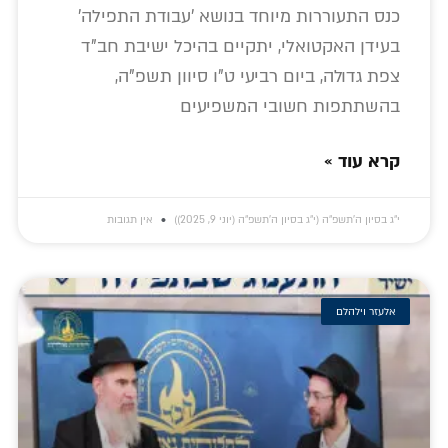
כנס התעוררות מיוחד בנושא 'עבודת התפילה'
בעידן האקטואלי, יתקיים בהיכל ישיבת חב"ד
צפת גדולה, ביום רביעי ט"ו סיוון תשפ"ה,
בהשתתפות חשובי המשפיעים
קרא עוד »
י״ג בסיון ה׳תשפ״ה (י״ג בסיון ה׳תשפ״ה (יוני 9, 2025))
אין תגובות
אלעזר וילהלם