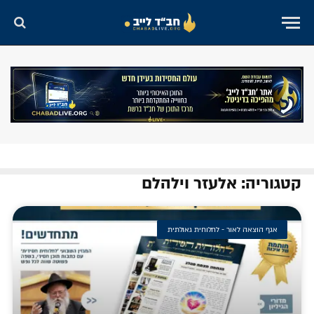
קטגוריה: אלעזר וילהלם
אגף הוצאה לאור - לחלוחית גאולתית