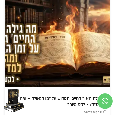
מה גילה ה'אור החיים' הקדוש על זמן הגאולה – ומה הרבי
למד מזה? • לקט מיוחד
8 דקות קריאה