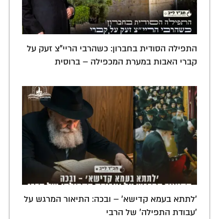
התפילה הסודית בחברון: כשהרבי הריי"צ זעק על
קברי האבות במערת המכפילה – ברוסית
'לתתא בעמא קדישא' – ובכה: התיאור המרגש על
'עבודת התפילה' של הרבי