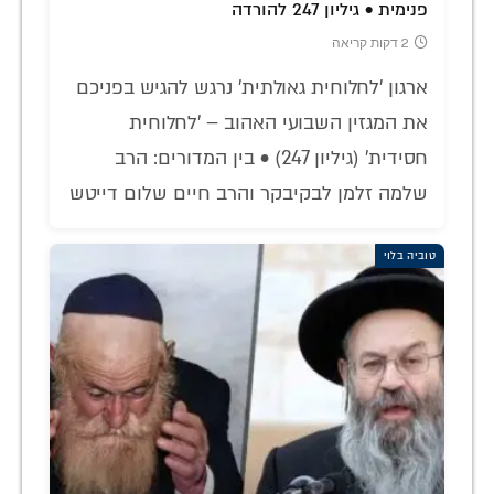
פנימית • גיליון 247 להורדה
2 דקות קריאה
ארגון 'לחלוחית גאולתית' נרגש להגיש בפניכם
את המגזין השבועי האהוב – 'לחלוחית
חסידית' (גיליון 247) • בין המדורים: הרב
שלמה זלמן לבקיבקר והרב חיים שלום דייטש
טוביה בלוי