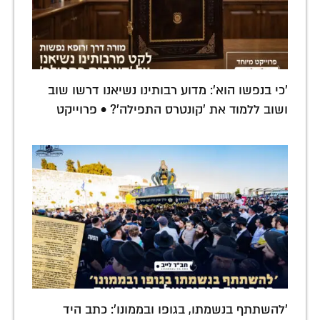
'כי בנפשו הוא': מדוע רבותינו נשיאנו דרשו שוב
ושוב ללמוד את 'קונטרס התפילה'? • פרוייקט
'להשתתף בנשמתו, בגופו ובממונו': כתב היד