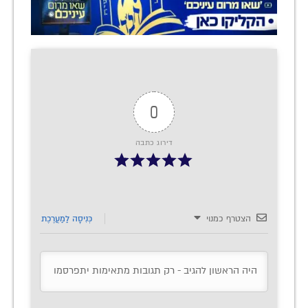
0
דירוג כתבה
הצטרף כמנוי
כְּנִיסָה לַמַעֲרֶכֶת