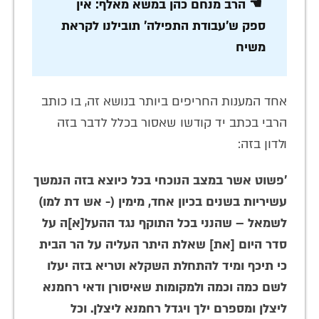
☚ הרב מנחם כהן במשא מאלף: אין
ספק ש'עבודת התפילה' תובילנו לקראת
משיח
אחד המענות החריפים ביותר בנושא זה, בו כותב
הרבי בכתב יד קודשו שאסור בכלל לדבר בזה
ולדון בזה:
'פשוט אשר במצב הנוכחי בכל כיוצא בזה הנמשך
עשיריות בשנים בכיון אחד, מימין (- אש דת למו)
לשמאל – שהנני בכל התוקף נגד ההעל[א]ה על
סדר היום [את] שאלת היתר העליה על הר הבית
כי תיכף ומיד להתחלת השקלא וטריא בזה יעלו
לשם כמה וכמה ולמקומות שאיסורן ודאי רחמנא
ליצלן ומספרם ילך ויגדל רחמנא ליצלן. וכל