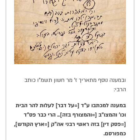
ובמענה נוסף מתאריך ז' מר חשון תשמ"ו כותב
הרבי:
במענה למכתבו ע"ד [=על דבר] לעלות להר הבית
וכו' והמצו"ב [=והמצורף בזה].. הרי כבר פס"ד
[=פסק דין] בזה ראשי רבני אה"ק [=ארץ הקודש],
כמפורסם.