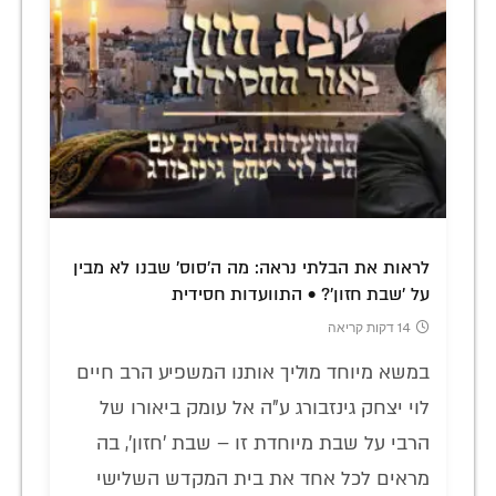
לראות את הבלתי נראה: מה ה'סוס' שבנו לא מבין
על 'שבת חזון'? • התוועדות חסידית
14 דקות קריאה
במשא מיוחד מוליך אותנו המשפיע הרב חיים
לוי יצחק גינזבורג ע"ה אל עומק ביאורו של
הרבי על שבת מיוחדת זו – שבת 'חזון', בה
מראים לכל אחד את בית המקדש השלישי