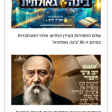
עולם החסידות בעידן החדש: אלפי התכתבויות
במיזם ה-AI 'בינה גאולתית'