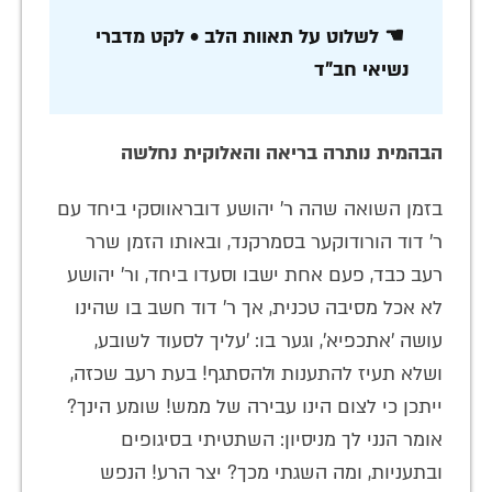
☚ לשלוט על תאוות הלב • לקט מדברי
נשיאי חב"ד
הבהמית נותרה בריאה והאלוקית נחלשה
בזמן השואה שהה ר' יהושע דובראווסקי ביחד עם
ר' דוד הורודוקער בסמרקנד, ובאותו הזמן שרר
רעב כבד, פעם אחת ישבו וסעדו ביחד, ור' יהושע
לא אכל מסיבה טכנית, אך ר' דוד חשב בו שהינו
עושה 'אתכפיא', וגער בו: 'עליך לסעוד לשובע,
ושלא תעיז להתענות ולהסתגף! בעת רעב שכזה,
ייתכן כי לצום הינו עבירה של ממש! שומע הינך?
אומר הנני לך מניסיון: השתטיתי בסיגופים
ובתעניות, ומה השגתי מכך? יצר הרע! הנפש