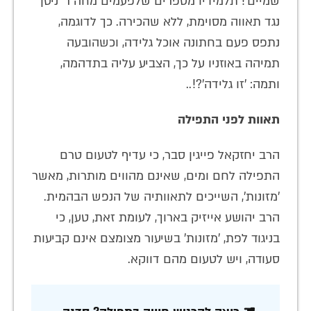
שמיים'! תלמידיו מספרים שלפעמים מחה ר' ניסן
נגד תאווה מסוימת, ללא שהכירה. כך לדוגמה,
נתפס פעם בחתונה אוכל גלידה, וכשהובעה
תמיהה באוזניו על כך, הצביע עליה בתדהמה,
ותמה: 'זו גלידה'?!..
תאוות לפני התפילה
הרב יחזקאל פייגין סבר, כי עדיף לטעום טרם
התפילה לחם ומים, שאינם מהווים מותרות, מאשר
'מזונות', השייכים לתאוותיה של הנפש הבהמית.
הרב יהושע אייזיק בארוך, לעומת זאת, טען, כי
בניגוד לפת, 'מזונות' בשיעור מצומצם אינם קביעות
סעודה, ויש לטעום מהם דווקא.