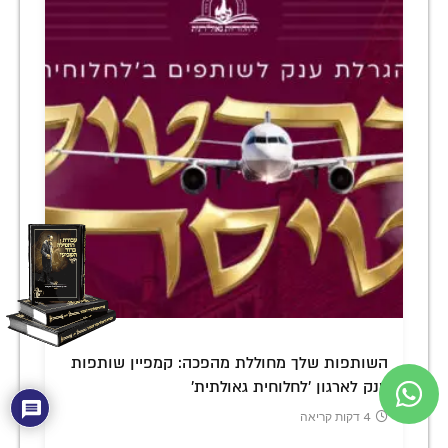
השותפות שלך מחוללת מהפכה: קמפיין שותפות
ענק לארגון 'לחלוחית גאולתית'
4 דקות קריאה