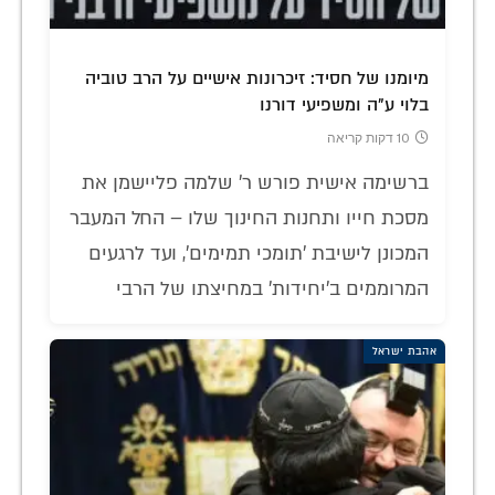
מיומנו של חסיד: זיכרונות אישיים על הרב טוביה
בלוי ע"ה ומשפיעי דורנו
10 דקות קריאה
ברשימה אישית פורש ר' שלמה פליישמן את
מסכת חייו ותחנות החינוך שלו – החל המעבר
המכונן לישיבת 'תומכי תמימים', ועד לרגעים
המרוממים ב'יחידות' במחיצתו של הרבי
אהבת ישראל