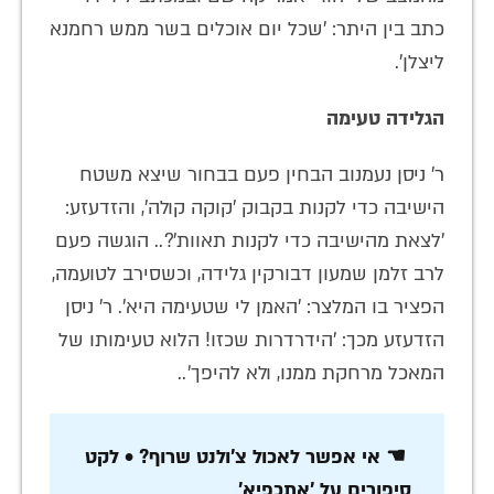
כתב בין היתר: 'שכל יום אוכלים בשר ממש רחמנא
ליצלן'.
הגלידה טעימה
ר' ניסן נעמנוב הבחין פעם בבחור שיצא משטח
הישיבה כדי לקנות בקבוק 'קוקה קולה', והזדעזע:
'לצאת מהישיבה כדי לקנות תאוות'?.. הוגשה פעם
לרב זלמן שמעון דבורקין גלידה, וכשסירב לטועמה,
הפציר בו המלצר: 'האמן לי שטעימה היא'. ר׳ ניסן
הזדעזע מכך: 'הידרדרות שכזו! הלוא טעימותו של
המאכל מרחקת ממנו, ולא להיפך'..
☚ אי אפשר לאכול צ'ולנט שרוף? • לקט
סיפורים על 'אתכפיא'