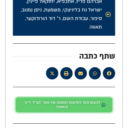
אברהם פריז
,
אתכפיא
,
יחזקאל פייגין
,
ישראל נח בליניצקי
,
משמעת
,
ניסן נמנוב
,
סיפור
,
עבודת השם
,
ר' דוד הורודוקער
,
תאווה
שתף כתבה
להצטרפות לחדשות החמות של אתר 'חב"ד לייב'
בוואצפ