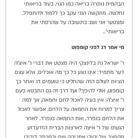
הבהמית נותרה בריאה כמו הגוי, בעוד בריאותי
נחלשה. מתקשה הנני עקב כך ללמוד ולהתפלל,
ומצטער אני ושב בתשובה על שהרסתי את
בריאותי'..
מי אמר דג לפני קומפוט
ר' ישראל נח בלינצקי היה מצטט את דברי ר' איצ'ה
דער מתמיד: אינו נוגע כל כך מה אוכלים, אלא עצם
הציות לעולם הזה שהחליט כי טועמים דג ואחר כך
קומפוט, אולי להיפך? ועל דרך זה גם התבטא פעם
ר' איצ'ה: אין בעיה לאכול לחם וחמאה, אך למה
צריך למרוח את החמאה על הלחם, אפשר לאכול
את הלחם בנפרד, ואת החמאה בנפרד. לאחר
הגעתו של ר' איצה לארצות הברית הזדעדזע
מהמצב של יהודי אמריקה שם ובמכתב לידידו