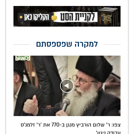
למקרה שפספסתם
צפו: ר' שלום הורביץ מנגן ב-770 את 'ר' זלמנ'ס
עבודה ניגון'