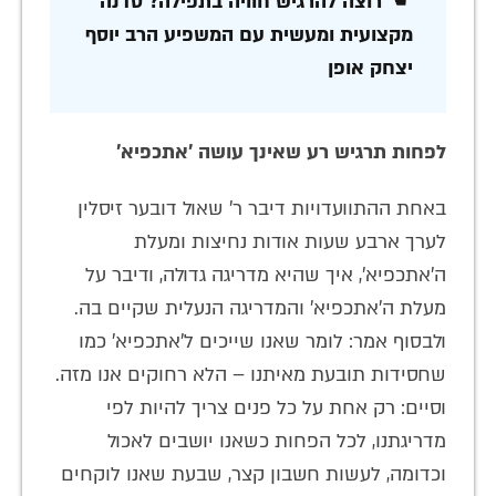
☚ רוצה להרגיש חוויה בתפילה? סדנה
מקצועית ומעשית עם המשפיע הרב יוסף
יצחק אופן
לפחות תרגיש רע שאינך עושה 'אתכפיא'
באחת ההתוועדויות דיבר ר' שאול דובער זיסלין
לערך ארבע שעות אודות נחיצות ומעלת
ה'אתכפיא', איך שהיא מדריגה גדולה, ודיבר על
מעלת ה'אתכפיא' והמדריגה הנעלית שקיים בה.
ולבסוף אמר: לומר שאנו שייכים ל'אתכפיא' כמו
שחסידות תובעת מאיתנו – הלא רחוקים אנו מזה.
וסיים: רק אחת על כל פנים צריך להיות לפי
מדריגתנו, לכל הפחות כשאנו יושבים לאכול
וכדומה, לעשות חשבון קצר, שבעת שאנו לוקחים