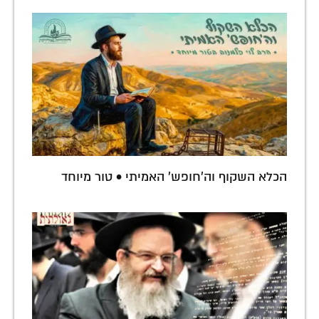
הכלא השקוף וה'חופש' האמיתי • טור מיוחד