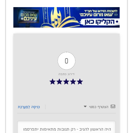
0
דירוג כתבה
הצטרף כמנוי
כְּנִיסָה לַמַעֲרֶכֶת