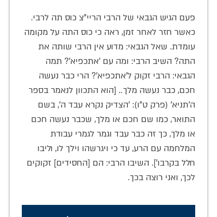
פעם הגיש הגבאי של הרבי הריי"צ כוס תה לרבי.
כאשר חזר לאחר זמן, ראה כי כוס התה על מקומה
עומדת. שאל הגבאי: מדוע אין הרבי שותה את
התה? השיב הרבי: ומה עם 'אתכפיא'? תמה
הגבאי: הרבי זקוק ל'אתכפיא'? הרי כבר נעשה
חכם, כבר נעשה מלך.. [הוא התכוון לנאמר בספר
ה'תניא' (פרק ט"ו): 'הצדיק נקרא עבד ה', בשם
התואר, כמו שם חכם או מלך, שכבר נעשה חכם
או מלך, כך זה כבר עבד וגמר לגמרי עבודת
המלחמה עם הרע, עד כי ויגרשהו וילך לו, וליבו
חלל בקרבו']. השיבו הרבי: הם [החסידים] זקוקים
לכך, ואני רוצה בכך.