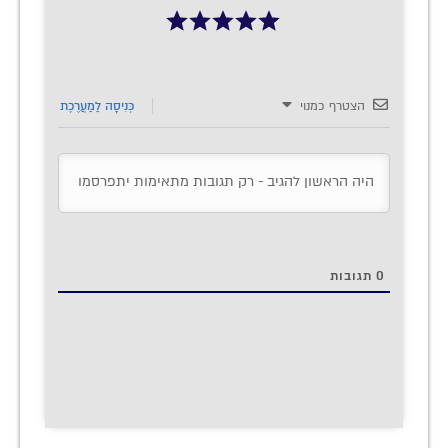
הצטרף כמנוי
כְּנִיסָה לַמַעֲרֶכֶת
0
תגובות