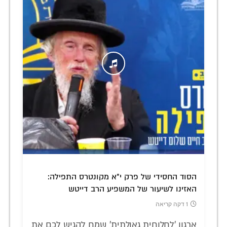
הסוד החסידי של פרק י"א מקונטרס התפילה:
האזינו לשיעור של המשפיע הרב דייטש
1 דקה קריאה
ארגון 'לחלוחית גאולתית' שמח להגיש לכם את