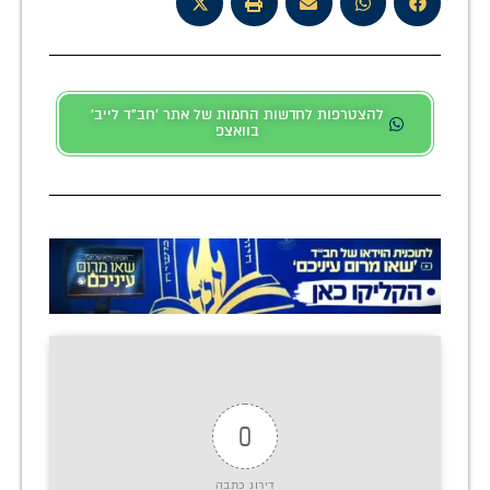
להצטרפות לחדשות החמות של אתר 'חב"ד לייב'
בוואצפ
0
דירוג כתבה