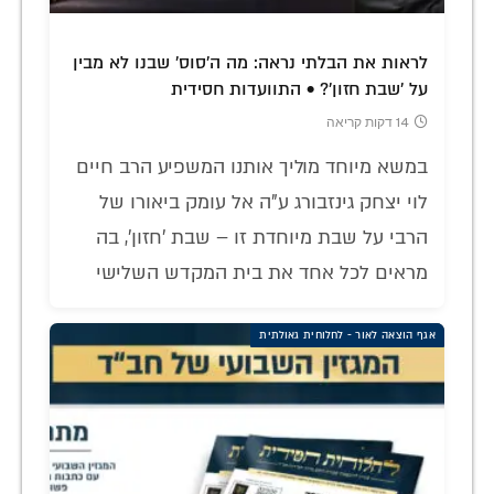
לראות את הבלתי נראה: מה ה'סוס' שבנו לא מבין
על 'שבת חזון'? • התוועדות חסידית
14 דקות קריאה
במשא מיוחד מוליך אותנו המשפיע הרב חיים
לוי יצחק גינזבורג ע"ה אל עומק ביאורו של
הרבי על שבת מיוחדת זו – שבת 'חזון', בה
מראים לכל אחד את בית המקדש השלישי
אגף הוצאה לאור - לחלוחית גאולתית