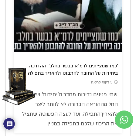
'כמו שמצייתים לרמ"א בבשר בחלב': ההדרכה
ביחידות על החובה להתבונן ולהאריך בתפילה
5 דקות קריאה
שתי פנינים נדירות מחדר ה'יחידות' של הרבי:
החל מההוראה הברורה לא לוותר ליצר
ולהאריךהתפילה, ועד לעצה הפשוטה שתציל
את הריכוז שלכם בתפילה במניין