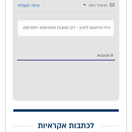
הצטרף כמנוי
כְּנִיסָה לַמַעֲרֶכֶת
0
תגובות
לכתבות אקראיות