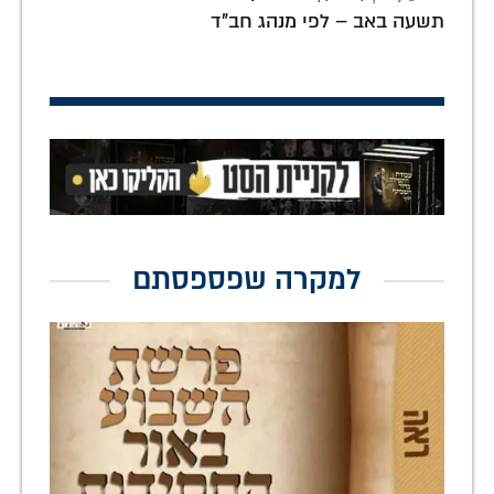
תשעה באב – לפי מנהג חב"ד
למקרה שפספסתם