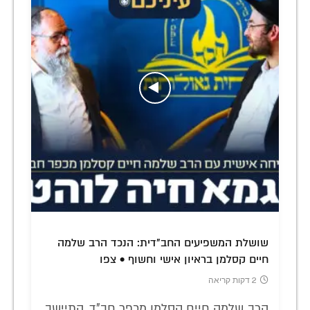
שושלת המשפיעים החב"דית: הנכד הרב שלמה
חיים קסלמן בראיון אישי וחשוף • צפו
2 דקות קריאה
הרב שלמה חיים קסלמן מכפר חב"ד, התיישב