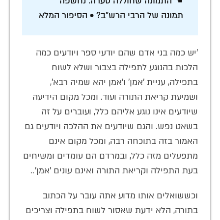
☚ התמונה שחוללה סערה: נחשפה
תמונה של הרבי הרש"ב? • הסיפור המלא
'יש כמה בני אדם שהם יודעי ספר ויודעים כמה
הלכות בהנוגע לתפילה בצבור ושלא לשוח
בתפילה, עניית 'אמן' ו'אמן יהא שמיה רבא',
ושמיעת קריאת התורה ועוד. ומכל מקום הידיעה
שיודעים אינו נוגע אליהם כלל, ועוברים על זה
בשאט נפש. והגם שיודעים את ההלכה ויודעים גם
האמור בזה בתוכחה רבה, ומכל מקום אינם
מתפעלים מזה כלל, ובמרדם הם עומדים ומשיחים
בעת התפילה וקריאת התורה ואינם עונים 'אמן'..
וכששואלים אותו מדוע אתה עובר על הכתוב
בתורה, הלא ידעת שאסור לשוח בתפילה וצריכים