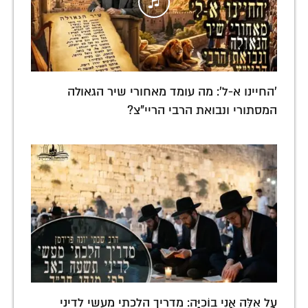
'החיינו א-ל': מה עומד מאחורי שיר הגאולה
המסתורי ונבואת הרבי הריי"צ?
עַל אֵלֶּה אֲנִי בוֹכִיָּה: מדריך הלכתי מעשי לדיני