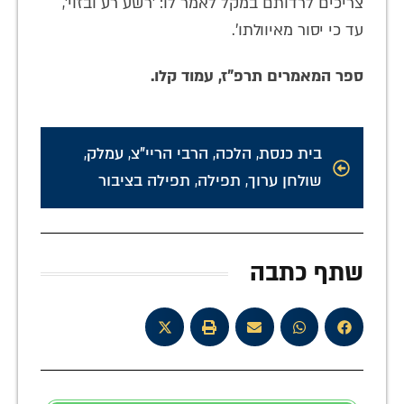
צריכים לרדותם במקל לאמר לו: 'רשע רע ובזוי',
עד כי יסור מאיוולתו'.
ספר המאמרים תרפ"ז, עמוד קלו.
בית כנסת
,
הלכה
,
הרבי הריי"צ
,
עמלק
,
שולחן ערוך
,
תפילה
,
תפילה בציבור
שתף כתבה