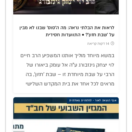
לראות את הבלתי נראה: מה ה'סוס' שבנו לא מבין
על 'שבת חזון'? • התוועדות חסידית
14 דקות קריאה
במשא מיוחד מוליך אותנו המשפיע הרב חיים
לוי יצחק גינזבורג ע"ה אל עומק ביאורו של
הרבי על שבת מיוחדת זו – שבת 'חזון', בה
מראים לכל אחד את בית המקדש השלישי
אגף הוצאה לאור - לחלוחית גאולתית