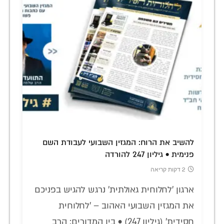
להשיב את הרוח: המגזין השבועי לעבודת השם
פנימית • גיליון 247 להורדה
2 דקות קריאה
ארגון 'לחלוחית גאולתית' נרגש להגיש בפניכם
את המגזין השבועי האהוב – 'לחלוחית
חסידית' (גיליון 247) • בין המדורים: הרב