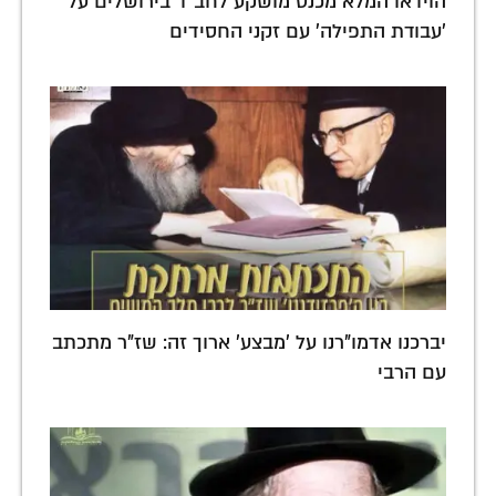
הוידאו המלא מכנס מושקע לחב"ד בירושלים על
'עבודת התפילה' עם זקני החסידים
יברכנו אדמו"רנו על 'מבצע' ארוך זה: שז"ר מתכתב
עם הרבי