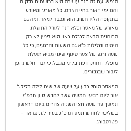
הנפש, עם זה הנה עשירה היא ברושמים חזקים
והם ימי האור בחיי האדם. כל מאורע ומאורע
בתקופה הלזו חשוב הוא ונכבד למאד, ומה גם
מאורע של מאסר וכלא הנה לגודל התועלת
הרוחנית הבאה לרגלם ראוי הוא לציין לא רק
הימים והלילות כ"א גם השעות והרגעים, כי כל
שעה ורגע של צער סיגוף ועינוי מביא תועלת
מופלגה וחוזק דעת בלתי מוגבל, כי גם החלש נהפך
לגבור שבגבורים.
המאסר הוחל רבע על שעה שלישית לילה בליל ג'
אור ליום רביעי חמשה עשר לחדש סיון תרפ"ז
ונמשך עד שעה חצי השניה צהרים ביום הראשון
בשלישי לחודש תמוז תרפ"ז, בעיר לענינגראד –
פטרסבורג.