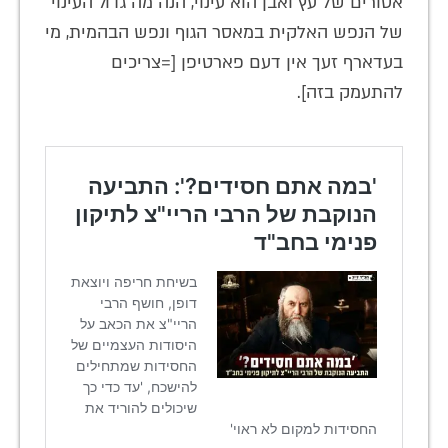
אסורים של עץ ואבן הוא עינוי, הנה מה גדול העינוי
של הנפש האלקית במאסר הגוף ונפש הבהמית, מי
בעדארף זעך אין דעם פארטיפן [=צריכים
להתעמק בזה].