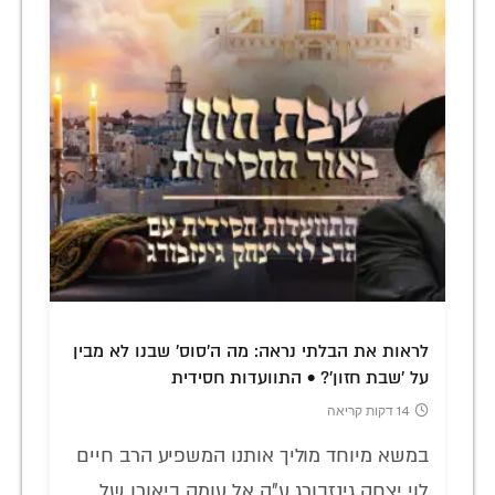
לראות את הבלתי נראה: מה ה'סוס' שבנו לא מבין
על 'שבת חזון'? • התוועדות חסידית
14 דקות קריאה
במשא מיוחד מוליך אותנו המשפיע הרב חיים
לוי יצחק גינזבורג ע"ה אל עומק ביאורו של