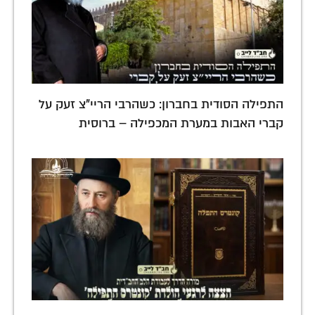
התפילה הסודית בחברון: כשהרבי הריי"צ זעק על
קברי האבות במערת המכפילה – ברוסית