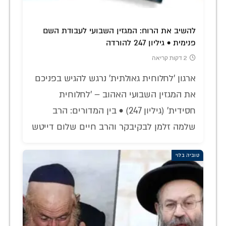
להשיב את הרוח: המגזין השבועי לעבודת השם
פנימית • גיליון 247 להורדה
2 דקות קריאה
ארגון 'לחלוחית גאולתית' נרגש להגיש בפניכם
את המגזין השבועי האהוב – 'לחלוחית
חסידית' (גיליון 247) • בין המדורים: הרב
שלמה זלמן לבקיבקר והרב חיים שלום דייטש
טוביה בלוי