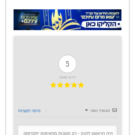
5
דירוג כתבה
הצטרף כמנוי
כְּנִיסָה לַמַעֲרֶכֶת