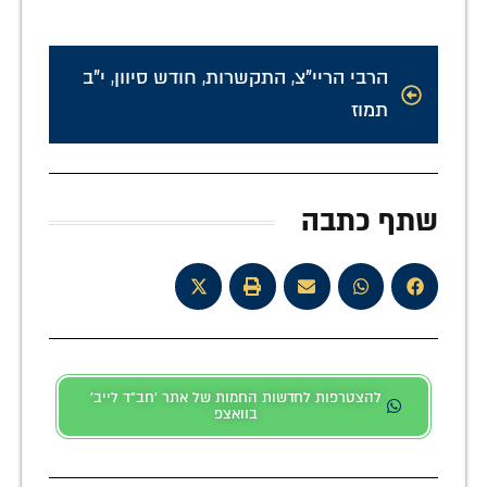
הרבי הריי"צ
,
התקשרות
,
חודש סיוון
,
י"ב
תמוז
שתף כתבה
להצטרפות לחדשות החמות של אתר 'חב"ד לייב'
בוואצפ