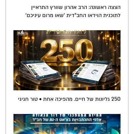
הצצה ראשונה: הרב אהרון שוורץ התראיין
לתוכנית הוידאו החב"דית 'שאו מרום עיניכם'
250 גליונות של חיים. מהפיכה אחת • טור חגיגי