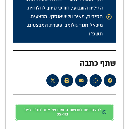
הגיליון השבועי
,
חודש סיוון
,
לחלוחית
חסידית
,
מאיר וולישאנסקי
,
מבצעים
,
מיכאל חנוך גולומב
,
עשרת המבצעים
,
תשפ"ו
שתף כתבה
להצטרפות לחדשות החמות של אתר 'חב"ד לייב'
בוואצפ