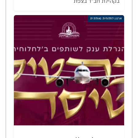
בקהילת חב"ד בצפת
ארגון לחלוחית גאולתית