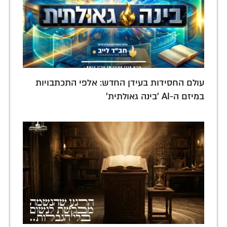
עולם החסידות בעידן החדש: אלפי התכתבויות
במיזם ה-AI 'בינה גאולתית'