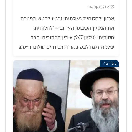
2 דקות קריאה
ארגון 'לחלוחית גאולתית' נרגש להגיש בפניכם
את המגזין השבועי האהוב – 'לחלוחית
חסידית' (גיליון 247) • בין המדורים: הרב
שלמה זלמן לבקיבקר והרב חיים שלום דייטש
טוביה בלוי