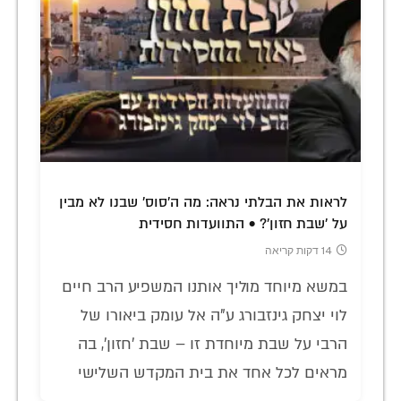
לראות את הבלתי נראה: מה ה'סוס' שבנו לא מבין
על 'שבת חזון'? • התוועדות חסידית
14 דקות קריאה
במשא מיוחד מוליך אותנו המשפיע הרב חיים
לוי יצחק גינזבורג ע"ה אל עומק ביאורו של
הרבי על שבת מיוחדת זו – שבת 'חזון', בה
מראים לכל אחד את בית המקדש השלישי