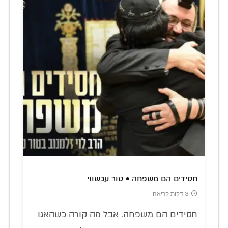
חסידים הם משפחה • טור עכשווי
3 דקות קריאה
חסידים הם משפחה. אבל מה קורה כשהאגו