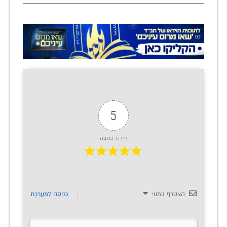
5
דירוג כתבה
הצטרף כמנוי
כְּנִיסָה לַמַעֲרֶכֶת