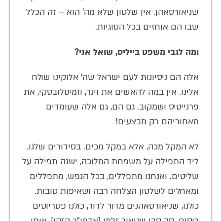
שניאורסאהן. אין שלטון שלא מה' הוא – זה הכלל
שבו הם אוחזים בכל הסוגיות.
ומה לגבי משפט בייליס, שואל אני?
אלה הם ניסיונות לעם ישראל שה' אלוקינו שולח
אלינו. אין במה להאשים את וינר, וזמיסלובסקי, את
פרנייטיס ושמקוב. גם הם, גם אלה שעומדים
מאחוריהם רק מבצעים!
לא המקל מכה, אלא במקל מכים. בסידורים שלנו,
ליד התפילה על משפחת המלוכה, ישנה תפילה על
שליטים. ואנחנו מתפללים, בכל הנפש, מתפללים
ומאחלים לשלטון הצלחה רבה ושאיפות טובות.
כולנו, שניאורסאהנים מדור לדור, כולנו פטריוטים
רוסים. סב סבי שניאור זלמן [אדמו"ר הזקן], אותו