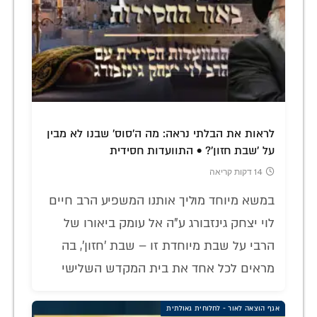
לראות את הבלתי נראה: מה ה'סוס' שבנו לא מבין
על 'שבת חזון'? • התוועדות חסידית
14 דקות קריאה
במשא מיוחד מוליך אותנו המשפיע הרב חיים
לוי יצחק גינזבורג ע"ה אל עומק ביאורו של
הרבי על שבת מיוחדת זו – שבת 'חזון', בה
מראים לכל אחד את בית המקדש השלישי
אגף הוצאה לאור - לחלוחית גאולתית