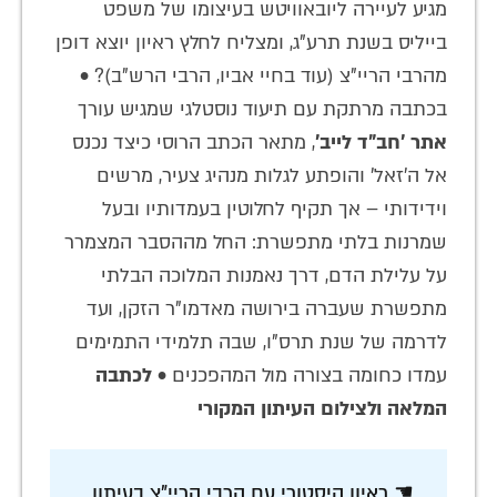
מגיע לעיירה ליובאוויטש בעיצומו של משפט
בייליס בשנת תרע"ג, ומצליח לחלץ ראיון יוצא דופן
מהרבי הריי"צ (עוד בחיי אביו, הרבי הרש"ב)? •
בכתבה מרתקת עם תיעוד נוסטלגי שמגיש עורך
אתר 'חב"ד לייב'
, מתאר הכתב הרוסי כיצד נכנס
אל ה'זאל' והופתע לגלות מנהיג צעיר, מרשים
וידידותי – אך תקיף לחלוטין בעמדותיו ובעל
שמרנות בלתי מתפשרת: החל מההסבר המצמרר
על עלילת הדם, דרך נאמנות המלוכה הבלתי
מתפשרת שעברה בירושה מאדמו"ר הזקן, ועד
לדרמה של שנת תרס"ו, שבה תלמידי התמימים
עמדו כחומה בצורה מול המהפכנים •
לכתבה
המלאה ולצילום העיתון המקורי
☚ ראיון היסטורי עם הרבי הריי"צ בעיתון