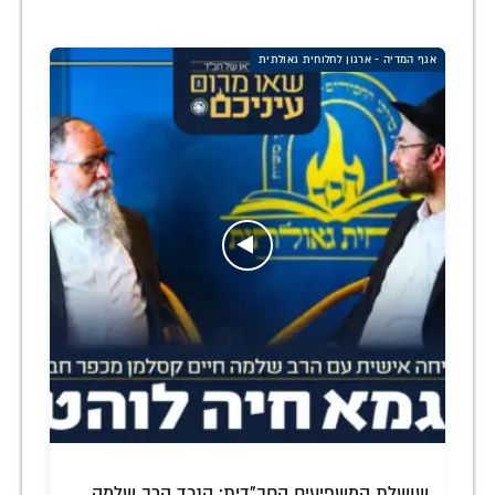
אגף המדיה - ארגון לחלוחית גאולתית
שושלת המשפיעים החב"דית: הנכד הרב שלמה