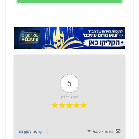
5
דירוג כתבה
הצטרף כמנוי
כְּנִיסָה לַמַעֲרֶכֶת