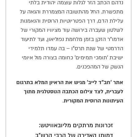
נדהם הכתב הזר לגלות עוצמה יהודית בלתי
מתפשרת. החל מהתשובה המצמררת והגאה על
עלילת הדם, דרך הפטריוטיות הרוסית והנאמנות
לשלטון שעברה בירושה עוד מציוויו המקורי של
אדמו"ר הזקן בזמן מלחמת נפוליאון, ועד לתיעוד
הדרמטי של שנת תרס"ו – בה עמדו תלמידי
ישיבת 'תומכי תמימים' כחומה בצורה מול איומי
הנשק של המהפכנים.
אתר 'חב"ד לייב' מגיש את הראיון המלא בתרגום
לעברית, לצד צילום הכתבה הנוסטלגית מתוך
העיתונות הרוסית המקורית
.
זכרונות מרתקים מליובאוויטש:
דמותו האדירה של הרבי הרש"ב