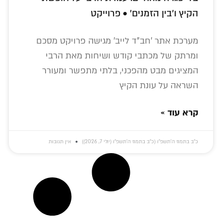
הקיץ ו'בין הזמנים' • פרוייקט
מערכת אתר 'חב"ד לייב' מגישה פרויקט מסכם
ומרתק של מכתבי קודש ושיחות מאת הרבי
המציגים מבט מהפכני, בלתי מתפשר ומעורר
השראה על עונת הקיץ
קרא עוד »
כ״ב בתמוז ה׳תשפ״ו (כ״ב בתמוז ה׳תשפ״ו (יולי 7, 2026))
אין תגובות