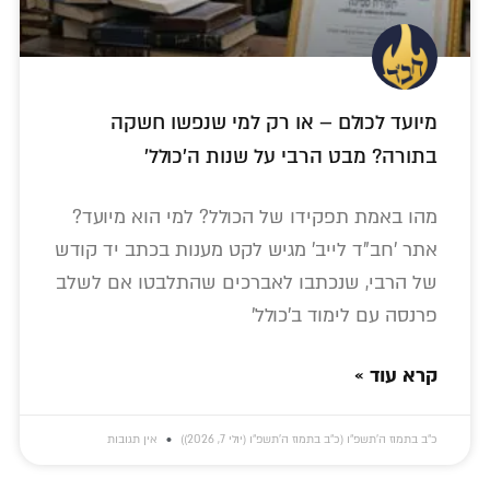
מיועד לכולם – או רק למי שנפשו חשקה
בתורה? מבט הרבי על שנות ה'כולל'
מהו באמת תפקידו של הכולל? למי הוא מיועד?
אתר 'חב"ד לייב' מגיש לקט מענות בכתב יד קודש
של הרבי, שנכתבו לאברכים שהתלבטו אם לשלב
פרנסה עם לימוד ב'כולל'
קרא עוד »
כ״ב בתמוז ה׳תשפ״ו (כ״ב בתמוז ה׳תשפ״ו (יולי 7, 2026))
אין תגובות