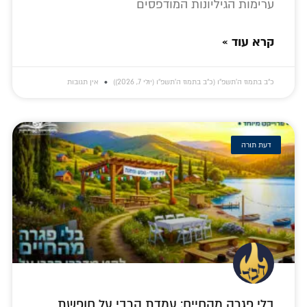
ערימות הגיליונות המודפסים
קרא עוד »
כ״ב בתמוז ה׳תשפ״ו (כ״ב בתמוז ה׳תשפ״ו (יולי 7, 2026))
אין תגובות
דעת תורה
בלי פגרה מהחיים: עמדת הרבי על חופשת