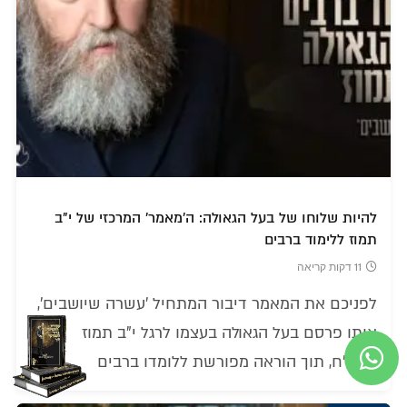
להיות שלוחו של בעל הגאולה: ה'מאמר' המרכזי של י"ב
תמוז ללימוד ברבים
11 דקות קריאה
לפניכם את המאמר דיבור המתחיל 'עשרה שיושבים',
אותו פרסם בעל הגאולה בעצמו לרגל י"ב תמוז
תרפ"ח, תוך הוראה מפורשת ללומדו ברבים