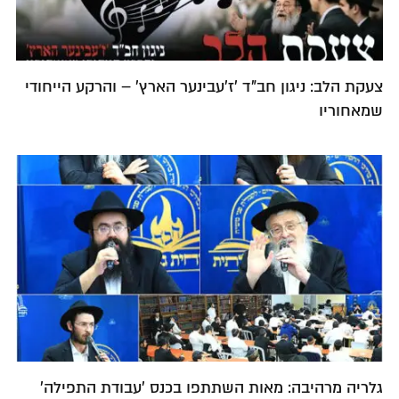
צעקת הלב: ניגון חב"ד 'ז'עבינער הארץ' – והרקע הייחודי
שמאחוריו
גלריה מרהיבה: מאות השתתפו בכנס 'עבודת התפילה'