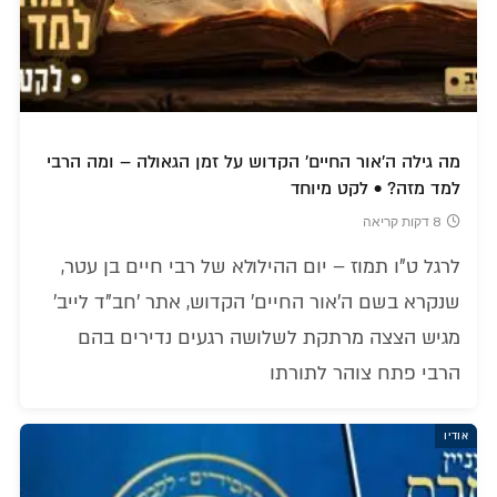
מה גילה ה'אור החיים' הקדוש על זמן הגאולה – ומה הרבי
למד מזה? • לקט מיוחד
8 דקות קריאה
לרגל ט"ו תמוז – יום ההילולא של רבי חיים בן עטר,
שנקרא בשם ה'אור החיים' הקדוש, אתר 'חב"ד לייב'
מגיש הצצה מרתקת לשלושה רגעים נדירים בהם
הרבי פתח צוהר לתורתו
אודיו