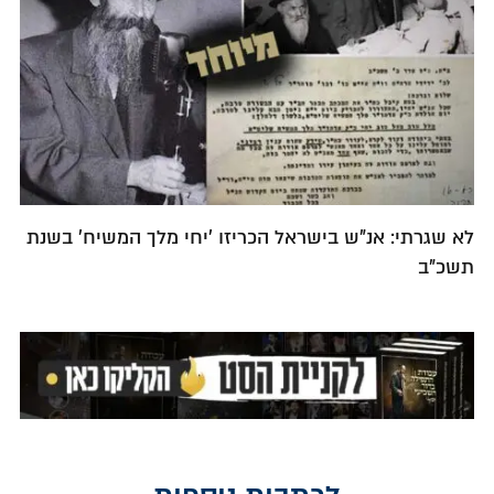
לא שגרתי: אנ"ש בישראל הכריזו 'יחי מלך המשיח' בשנת
תשכ"ב