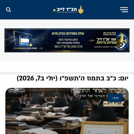
יום: כ״ב בתמוז ה׳תשפ״ו (יולי ב7, 2026)
הרבי