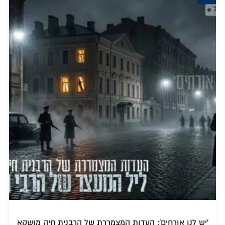
'יש לנו אורחים': העדות המצמררת של הרבנית חיה מושקא