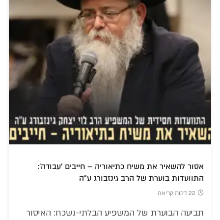
אסור להשאיר את משיח כתיאוריה – חייבים 'עבודה':
התוועדות בוערת של הרב גינזבורג ע"ה
22 דקות קריאה
תביעה הבוערת של המשפיע הבלתי-נשכח: האיסור