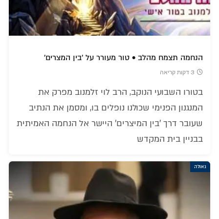
הנחמה תצמח מהלב • טור מעורר על 'בין המצרים'
3 דקות קריאה
בטורו השבועי הנוקב, הרב לוי זלמנוב מפרק את
המנגנון הפנימי שכולנו נופלים בו, ומסמן את הנתיב
שעובר דרך 'בין המיצרים' היישר אל הנחמה האמיתית
בבניין בית המקדש
גאולה