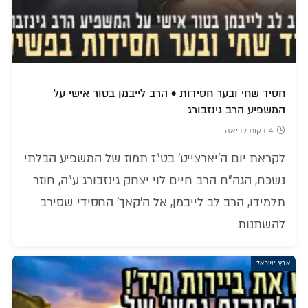
חסיד שחי ובער חסידות • הרב לייבמן בטור אישי על
המשפיע הרב גינזבורג
4 דקות קריאה
לקראת יום ה'יארצייט' בט"ז תמוז של המשפיע הבלתי
נשכח, הגה"ח הרב חיים לוי יצחק גינזבורג ע"ה, חוזר
תלמידו, הרב לב לייבמן, אל ה'קאך' החסידי שסירב
להשתנות
ארץ ישראל