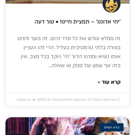
'יחי אדוננו' – תמצית חיינו! • טור דעה
זה ממלא וגודש את כל סדר היום. זה בוער ולוהט
בצורה בלתי נורמטיבית בעליל. הרי זהו העניין
אותו נשיא ומנהיג הדור 'חי' ויוקד בכל מצב. אין
בזה אף שמץ של ספק או שאלה..
קרא עוד »
י״ב במרחשוון ה׳תש״פ (י״ב במרחשוון ה׳תש״פ (נובמבר 10, 2019))
אין תגובות
בורא העולם