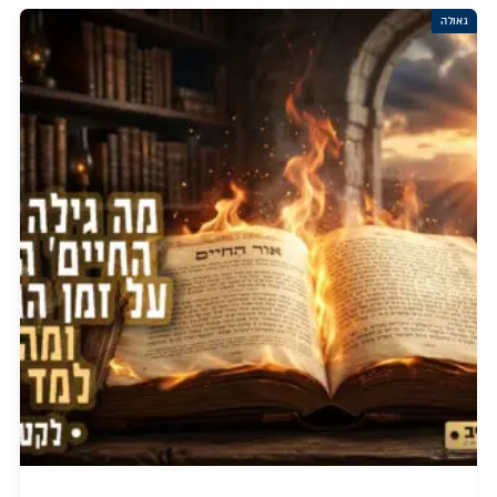
גאולה