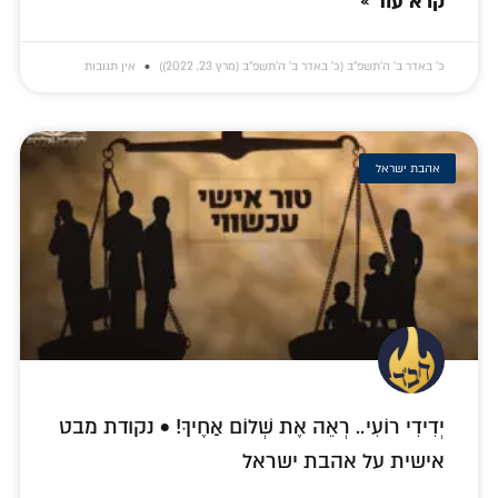
קרא עוד »
כ׳ באדר ב׳ ה׳תשפ״ב (כ׳ באדר ב׳ ה׳תשפ״ב (מרץ 23, 2022))
אין תגובות
אהבת ישראל
יְדִידִי רוֹעִי.. רְאֵה אֶת שְׁלוֹם אַחֶיךָ! • נקודת מבט
אישית על אהבת ישראל