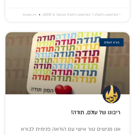
י׳ במרחשוון ה׳תש״פ (י׳ במרחשוון ה׳תש״פ (נובמבר 8, 2019))
אין תגובות
בורא העולם
ריבונו של עולם, תודה!
אנו מגישים טור אישי עם הודאה פנימית לבורא