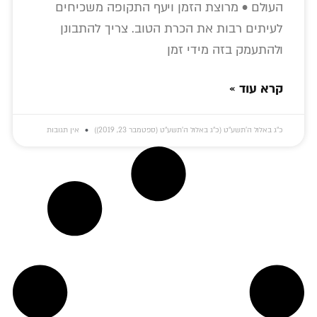
העולם • מרוצת הזמן ויעף התקופה משכיחים
לעיתים רבות את הכרת הטוב. צריך להתבונן
ולהתעמק בזה מידי זמן
קרא עוד »
כ״ג באלול ה׳תשע״ט (כ״ג באלול ה׳תשע״ט (ספטמבר 23, 2019))
אין תגובות