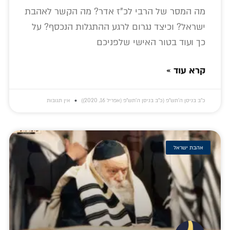
מה המסר של הרבי לכ"ז אדר? מה הקשר לאהבת
ישראל? וכיצד נגרום לרגע ההתגלות הנכסף? על
כך ועוד בטור האישי שלפניכם
קרא עוד »
כ״ב בניסן ה׳תש״פ (כ״ב בניסן ה׳תש״פ (אפריל 16, 2020))
אין תגובות
אהבת ישראל