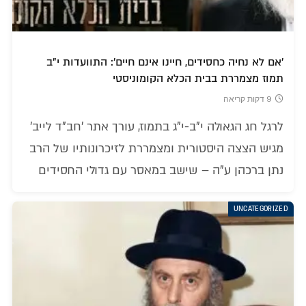
'אם לא נחיה כחסידים, חיינו אינם חיים': התוועדות י"ב
תמוז מצמררת בבית הכלא הקומוניסטי
9 דקות קריאה
לרגל חג הגאולה י"ב-י"ג בתמוז, עורך אתר 'חב"ד לייב'
מגיש הצצה היסטורית ומצמררת לזיכרונותיו של הרב
נתן ברכהן ע"ה – שישב במאסר עם גדולי החסידים
UNCATEGORIZED