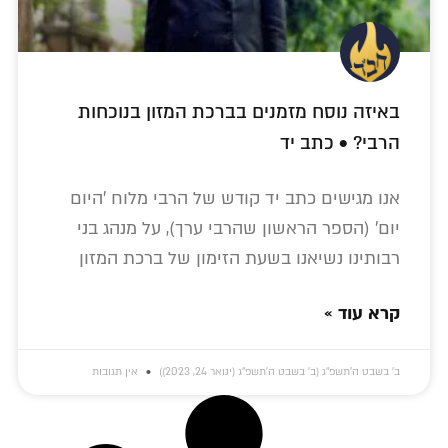
באיזה נוסח מזמנים בברכת המזון בנוכחות
הרבי? • כתב יד
אנו מגישים כתב יד קודש של הרבי מלוח 'היום
יום' (הספר הראשון שהרבי ערך), על מנהג בני
רבותינו נשיאנו בשעת הזימון של ברכת המזון
קרא עוד »
ב׳ בשבט ה׳תשפ״ג (ב׳ בשבט ה׳תשפ״ג (ינואר 24, 2023))
אין תגובות