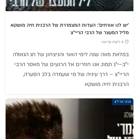
'יש לנו אורחים': העדות המצמררת של הרבנית חיה מושקא
מליל המעצר של הרבי הריי"צ
4 דקות קריאה
במלאת מאה שנה לימי האור והניצחון של חג הגאולה
י"ב–י"ג תמוז, אנו חוזרים אל הרגעים של מאסר הרבי
הריי"צ – דרך עיניה של מי שעמדה בלב הסערה,
הרבנית חיה מושקא
הרבי הריי"צ