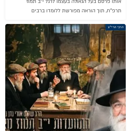
אותו פרסם בעל הגאולה בעצמו לרגל י"ב תמוז
תרפ"ח, תוך הוראה מפורשת ללומדו ברבים
הרבי הריי"צ