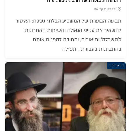
התוועדות בוערת של הרב גינזבורג ע"ה
22 דקות קריאה
תביעה הבוערת של המשפיע הבלתי-נשכח: האיסור
להשאיר את ענייני הגאולה והשיחות האחרונות
כ'השכלה' ותיאוריה, והחובה להפנים אותם
בהתבוננות בעבודת התפילה
חודש תמוז