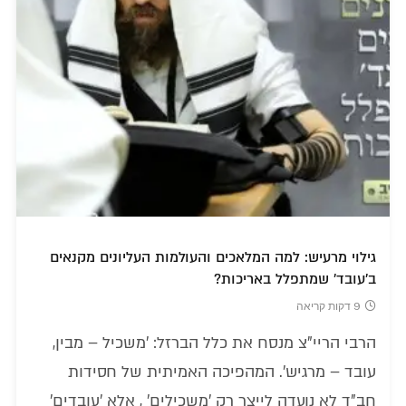
גילוי מרעיש: למה המלאכים והעולמות העליונים מקנאים
ב'עובד' שמתפלל באריכות?
9 דקות קריאה
הרבי הריי"צ מנסח את כלל הברזל: 'משכיל – מבין,
עובד – מרגיש'. המהפיכה האמיתית של חסידות
חב"ד לא נועדה לייצר רק 'משכילים' , אלא 'עובדים'