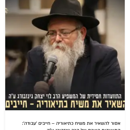
אסור להשאיר את משיח כתיאוריה – חייבים 'עבודה':