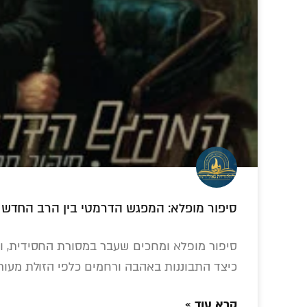
"דית 'שאו
בחסידות': מסע לניגוניו העמוקים של ר'
הלל מפאריטש
בלי פגרה מהחיים:
ניחוח של
הסוד
עמדת הרבי על
ליובאוויטש: הקלטה
ורחי
סיפור מופלא: המפגש הדרמטי בין הרב החדש
חופשת הקיץ ו'בין
אותנטית
הכפול 
הזמנים' • פרוייקט
מהתוועדות חסידית
– שה
עם המשפיע ר'
מענ
סיפור מופלא ומחכים שעבר במסורת החסידית, ומ
מענדל פוטרפס
כיצד התבוננות באהבה ורחמים כלפי הזולת מעו
קרא עוד »