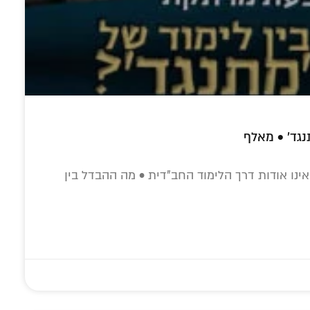
נגד' • מאלף
יאינו אודות דרך הלימוד החב"דית • מה ההבדל בין