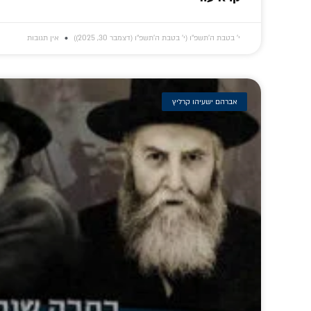
י׳ בטבת ה׳תשפ״ו (י׳ בטבת ה׳תשפ״ו (דצמבר 30, 2025))
אין תגובות
אברהם ישעיהו קרליץ
'שיהיה לי פתיחת
מרתק: איזו תפילה
'עלי הזכות להצי
הלב והמוח': פדיון
חיבר הרבי הריי"צ
ללמוד מתורתו':
הנפש של הרבי •
'בעד שלום
ביאור בהיר בתור
מיוחד
המדינה'?
ר' לוי יצחק