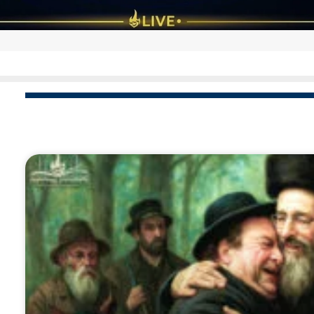
'לתתא בעמא קדישא' – ובכה: התיאור