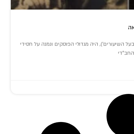
אה
על השיעורים'), היה מגדולי הפוסקים ונמנה על חסידי
החב"די