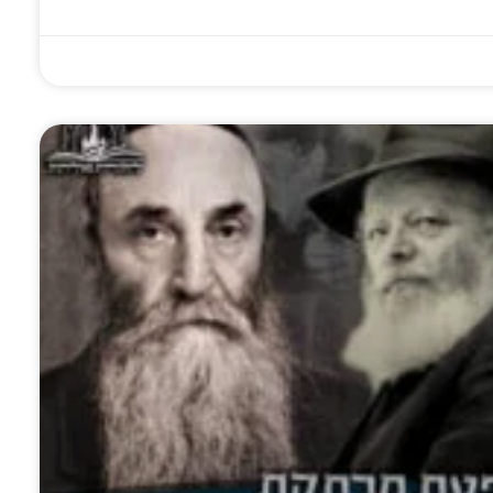
ע
'צריך להיות חריף
מאות בחורים חסידי
וַיַּ
יותר': כך הגיב הרבי
פולין נחשפו
ע
ת
על הספר 'יהדות
לבשורת הגאולה
התורה והמדינה'
הת