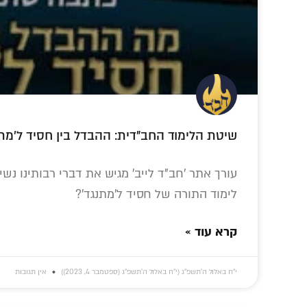
שיטת הלימוד החב"דית: ההבדל בין חסיד ל'מת
עורך אתר 'חב"ד לייב' מגיש את דברי רבותינו נש
לימוד התורה של חסיד ל'מתנגד'?
קרא עוד »
י״ח באלול ה׳תשפ״ג (י״ח באלול ה׳תשפ״ג (ספטמבר 4, 2023))
אין תגובות