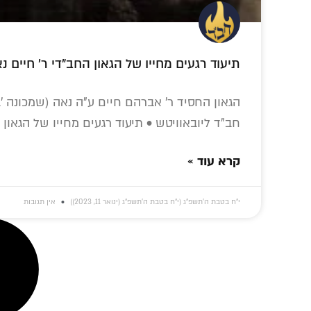
תיעוד רגעים מחייו של הגאון החב"די ר' חיים נ
הגאון החסיד ר' אברהם חיים ע"ה נאה (שמכונה 'ב
חב"ד ליובאוויטש • תיעוד רגעים מחייו של הגאון 
קרא עוד »
י״ח בטבת ה׳תשפ״ג (י״ח בטבת ה׳תשפ״ג (ינואר 11, 2023))
אין תגובות