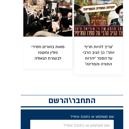
אֲמִינוּ בַּה' וּבְמשֶׁה
נְדָרַי לְהָשֵׁם אֲשַׁלֵּם..
חוגגים 250 גיליונות!
ַבְדּוֹ • מאמר
• טור אישי על 'דמי
• מהדורה היסטורית
מחכים על
מעמד'
של המגזין השבועי
קשרות לרבי
של חב"ד –
'לחלוחית חסידית'
התחבר\הרשם
שם משתמש או כתובת אימייל