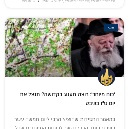
ט״ז בשבט ה׳תשפ״ג (ט״ז בשבט ה׳תשפ״ג (פברואר 7, 2023))
אין תגובות
הרבי
'כוח מיוחד': רוצה תענוג בקדושה? תנצל את
יום ט"ו בשבט
במאמר החסידות שהוציא הרבי ליום חמשה עשר
בשבט, כותב הרבי בקשר לכוחות המיוחדים שכל