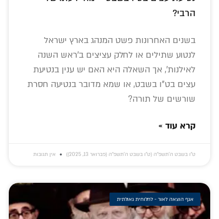
הרבי?
בשנים האחרונות פשט המנהג בארץ ישראל
לנטוע שתילים או לחלק עציצים ב'ראש השנה
לאילנות', אך השאלה היא האם יש ענין בנטיעת
עצים בט"ו בשבט, או שמא מדובר בנטיעה חסרת
שורשים של תורה?
קרא עוד »
ט״ו בשבט ה׳תשפ״ה (ט״ו בשבט ה׳תשפ״ה (פברואר 13, 2025))
אין תגובות
אגף הוצאה לאור - לחלוחית גאולתית