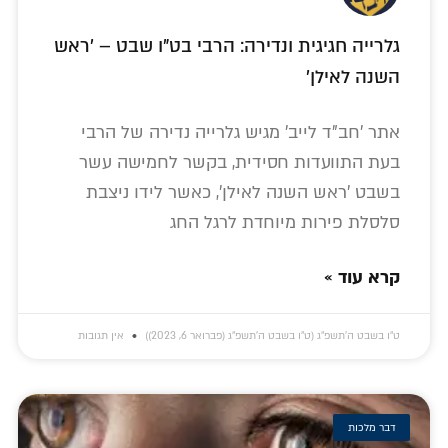
גלרייה חגיגית ונדירה: הרבי בט"ו שבט – 'ראש
השנה לאילן'
אתר 'חב"ד לייב' מגיש גלרייה נדירה של הרבי
בעת התוועדות חסידית, בקשר לחמישה עשר
בשבט 'ראש השנה לאילן', כאשר לידו ניצבת
סלסלת פירות מיוחדת לרגל החג
קרא עוד »
ט״ו בשבט ה׳תשפ״ג (ט״ו בשבט ה׳תשפ״ג (פברואר 6, 2023))
אין תגובות
דבר מלכות