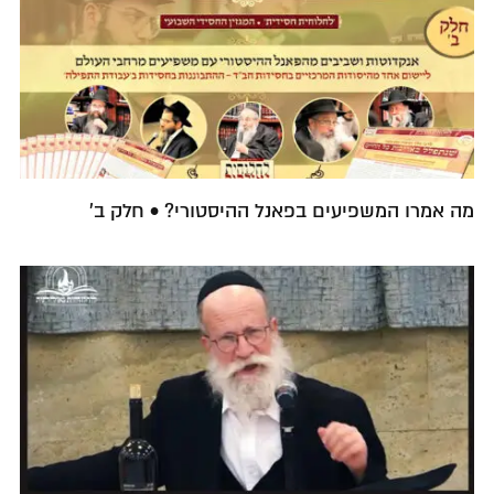
מה אמרו המשפיעים בפאנל ההיסטורי? • חלק ב'