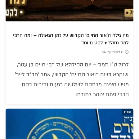
מה גילה ה'אור החיים' הקדוש על זמן הגאולה – ומה הרבי
למד מזה? • לקט מיוחד
8 דקות קריאה
לרגל ט"ו תמוז – יום ההילולא של רבי חיים בן עטר,
שנקרא בשם ה'אור החיים' הקדוש, אתר 'חב"ד לייב'
מגיש הצצה מרתקת לשלושה רגעים נדירים בהם
הרבי פתח צוהר לתורתו
אודיו