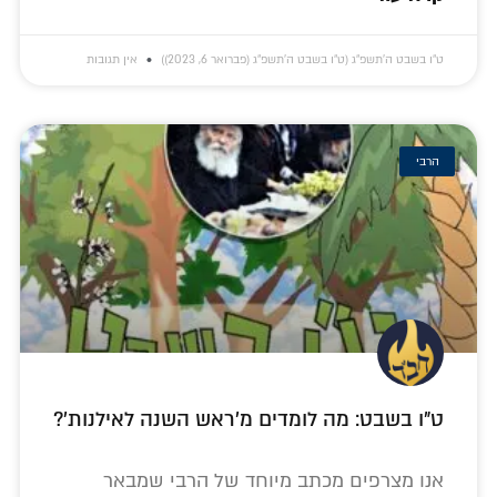
ט״ו בשבט ה׳תשפ״ג (ט״ו בשבט ה׳תשפ״ג (פברואר 6, 2023))
אין תגובות
הרבי
ט"ו בשבט: מה לומדים מ'ראש השנה לאילנות'?
אנו מצרפים מכתב מיוחד של הרבי שמבאר