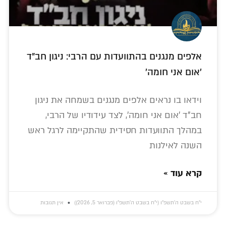
אלפים מנגנים בהתוועדות עם הרבי: ניגון חב"ד
'אום אני חומה'
וידאו בו נראים אלפים מנגנים בשמחה את ניגון
חב"ד 'אום אני חומה', לצד עידודיו של הרבי,
במהלך התוועדות חסידית שהתקיימה לרגל ראש
השנה לאילנות
קרא עוד »
י״ח בשבט ה׳תשפ״ו (י״ח בשבט ה׳תשפ״ו (פברואר 5, 2026))
אין תגובות