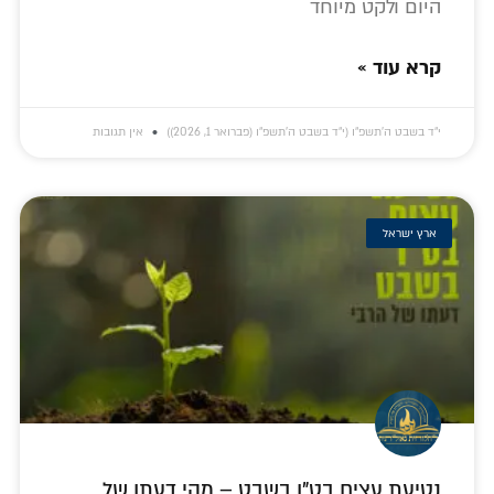
היום ולקט מיוחד
קרא עוד »
י״ד בשבט ה׳תשפ״ו (י״ד בשבט ה׳תשפ״ו (פברואר 1, 2026))
אין תגובות
ארץ ישראל
נטיעת עצים בט"ו בשבט – מהי דעתו של