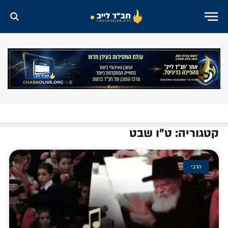
קטגוריה: ט"ו שבט
הרבי