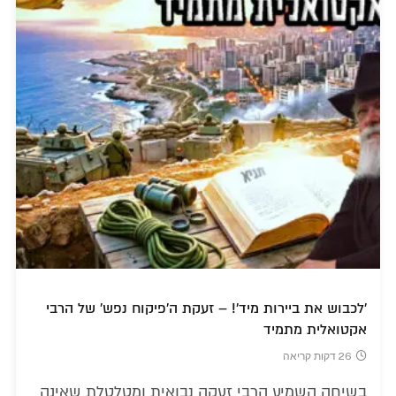
'לכבוש את ביירות מיד'! – זעקת ה'פיקוח נפש' של הרבי
אקטואלית מתמיד
26 דקות קריאה
בשיחה השמיע הרבי זעקה נבואית ומטלטלת שאינה