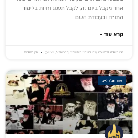
אחד מקבל ביום זה, לקבל תענוג וחיות בלימוד
התורה ובעבודת השם
קרא עוד »
ט״ו בשבט ה׳תשפ״ג (ט״ו בשבט ה׳תשפ״ג (פברואר 6, 2023))
אין תגובות
אתר חב"ד לייב