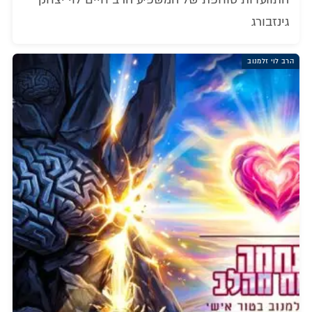
גינזבורג
הרב לוי זלמנוב