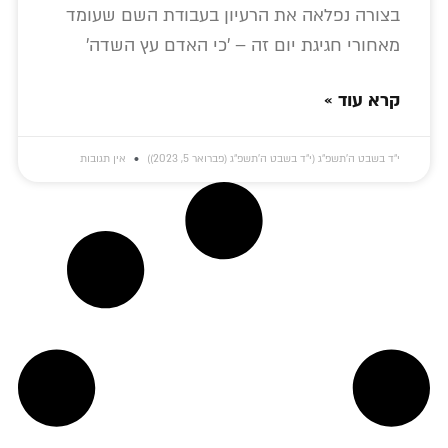
בצורה נפלאה את הרעיון בעבודת השם שעומד
מאחורי חגיגת יום זה – 'כי האדם עץ השדה'
קרא עוד »
י״ד בשבט ה׳תשפ״ג (י״ד בשבט ה׳תשפ״ג (פברואר 5, 2023))
אין תגובות