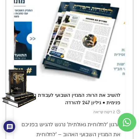
להשיב את הרוח: המגזין השבועי לעבודת השם
פנימית • גיליון 247 להורדה
2 דקות קריאה
ארגון 'לחלוחית גאולתית' נרגש להגיש בפניכם
את המגזין השבועי האהוב – 'לחלוחית