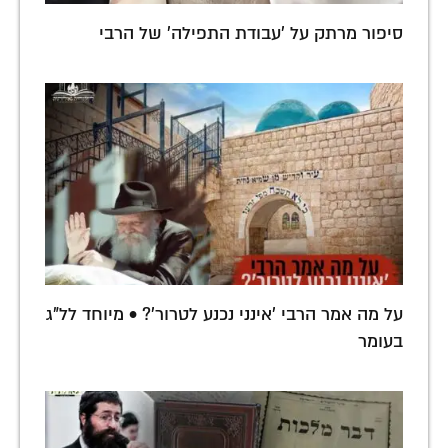
סיפור מרתק על 'עבודת התפילה' של הרבי
על מה אמר הרבי 'אינני נכנע לטרור'? • מיוחד לל"ג
בעומר