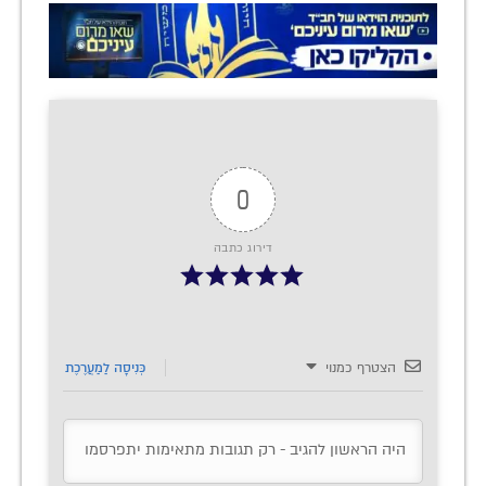
0
דירוג כתבה
הצטרף כמנוי
כְּנִיסָה לַמַעֲרֶכֶת