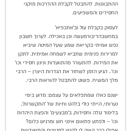
ההתבוננות. להתבטל לקבלת ההדרכות מזקני
החסידים והמשפיעים.
לעסוק בקבלת עול וב'אתכפיא'
במחשבהדיבורמעשה וכן באכילה. לערוך חשבון
נפש אמיתי בקריאת שמע שעל המיטה שיביא
למרירות פנימית שתביא לשמחה אמיתית. לתקן
את המידות. להתעורר מהתוועדות וניגון חסידי וכו'
וכו'.. הגיע הזמן לשחזר את הגדרות היצרן – הרבי
מלך המשיח. פשוט להתבטל להוראות הרבי.
ישנם כאלו שמתפלאים על עצמם: מדוע בימי
נערותי, הייתי כולי בלהט וחיות של 'התקשרות',
בלימוד נגלה וחסידות, ב'מבצעים' והפצת היהדות
וכו' – ולפתע פתאום אינני חש ומרגיש כלום?
אפילו כבר קשה לי להגיע למניינים והתוועדויות..