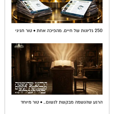
250 גליונות של חיים. מהפיכה אחת • טור חגיגי
הרגע שהנשמה מבקשת לנשום.. • טור מיוחד