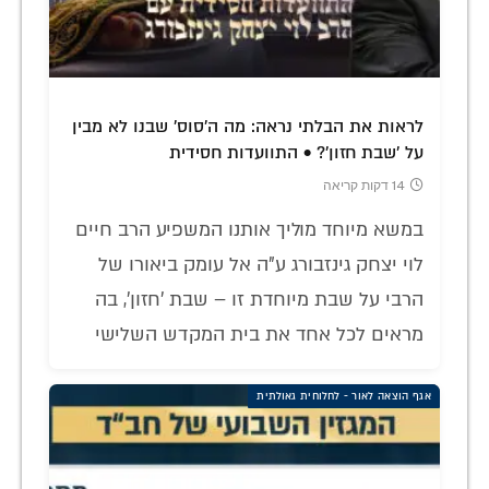
לראות את הבלתי נראה: מה ה'סוס' שבנו לא מבין
על 'שבת חזון'? • התוועדות חסידית
14 דקות קריאה
במשא מיוחד מוליך אותנו המשפיע הרב חיים
לוי יצחק גינזבורג ע"ה אל עומק ביאורו של
הרבי על שבת מיוחדת זו – שבת 'חזון', בה
מראים לכל אחד את בית המקדש השלישי
אגף הוצאה לאור - לחלוחית גאולתית