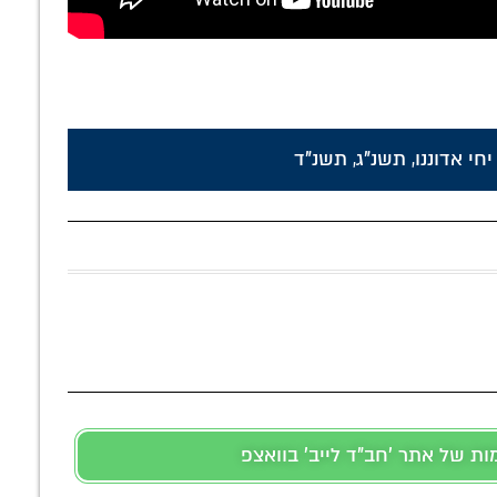
יחי אדוננו
,
תשנ"ג
,
תשנ"ד
 של אתר 'חב"ד לייב' בוואצפ