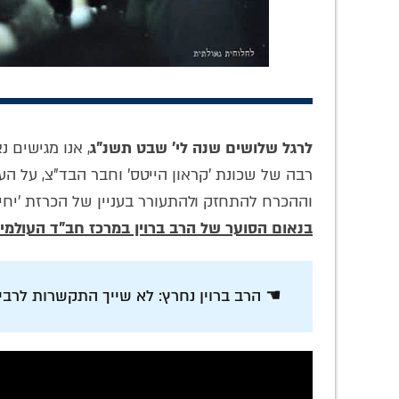
לרגל שלושים שנה לי' שבט תשנ"ג
, אנו מגישים 
רבה של שכונת 'קראון הייטס' וחבר הבד"צ, על העו
חסידים הם משפחה
הסוד החסידי של
מתכו
וההכרח להתחזק ולהתעורר בעניין של הכרזת 'יחי א
• טור עכשווי
פרק י"א מקונטרס
המד
התפילה: האזינו
לתשע
בנאום הסוער של הרב ברוין במרכז חב"ד העולמי 770
לשיעור של המשפיע
מנ
הרב דייטש
☚ הרב ברוין נחרץ: לא שייך התקשרות לרבי 