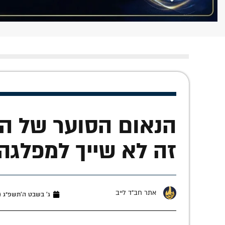
הנאום הסוער של הרב 
זה לא שייך למפלגה 
אתר חב"ד לייב
ג׳ בשבט ה׳תשפ״ג (ינואר 25