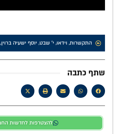
התקשרות
,
וידאו
,
י' שבט
,
יוסף ישעיה ברוין
,
שתף כתבה
להצטרפות לחדשות החמות