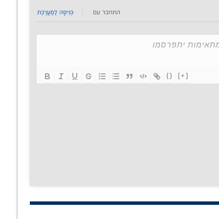
התחבר עם
כְּנִיסָה לַמַעֲרֶכֶת
{}
[+]