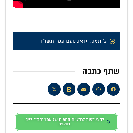
ג' תמוז
,
וידאו
,
נועם וגנר
,
תשנ"ד
שתף כתבה
להצטרפות לחדשות החמות של אתר 'חב"ד לייב'
בוואצפ