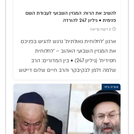
להשיב את הרוח: המגזין השבועי לעבודת השם
פנימית • גיליון 247 להורדה
2 דקות קריאה
ארגון 'לחלוחית גאולתית' נרגש להגיש בפניכם
את המגזין השבועי האהוב – 'לחלוחית
חסידית' (גיליון 247) • בין המדורים: הרב
שלמה זלמן לבקיבקר והרב חיים שלום דייטש
טוביה בלוי