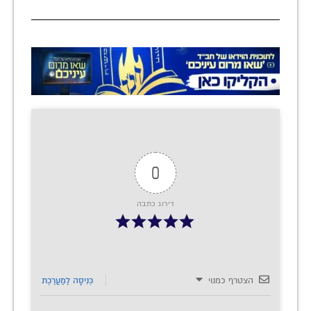
0
דירוג כתבה
הצטרף כמנוי
כְּנִיסָה לַמַעֲרֶכֶת