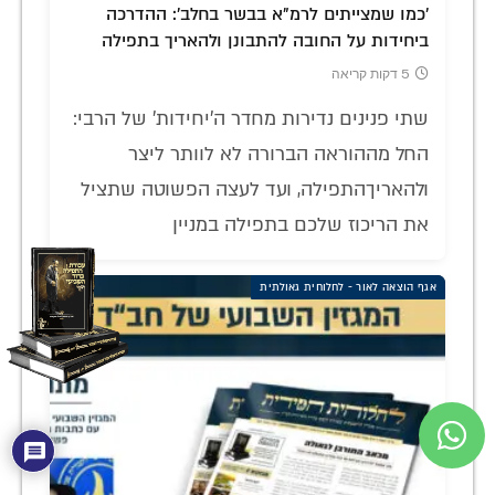
'כמו שמצייתים לרמ"א בבשר בחלב': ההדרכה
ביחידות על החובה להתבונן ולהאריך בתפילה
5 דקות קריאה
שתי פנינים נדירות מחדר ה'יחידות' של הרבי:
החל מההוראה הברורה לא לוותר ליצר
ולהאריךהתפילה, ועד לעצה הפשוטה שתציל
את הריכוז שלכם בתפילה במניין
אגף הוצאה לאור - לחלוחית גאולתית