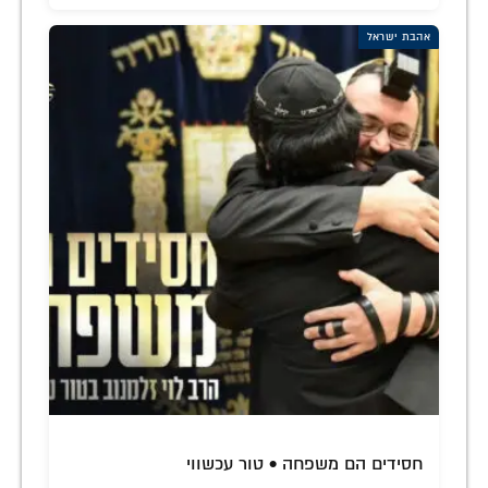
אהבת ישראל
חסידים הם משפחה • טור עכשווי