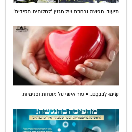
תיעוד: תפוצה נרחבת של מגזין 'לחלוחית חסידית'
שִׂימוּ לְבַבְכֶם.. • טור אישי על מונחות ופנימיות