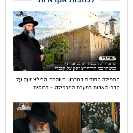
לכתבות אקראיות
התפילה הסודית בחברון: כשהרבי הריי"צ זעק על
קברי האבות במערת המכפילה – ברוסית