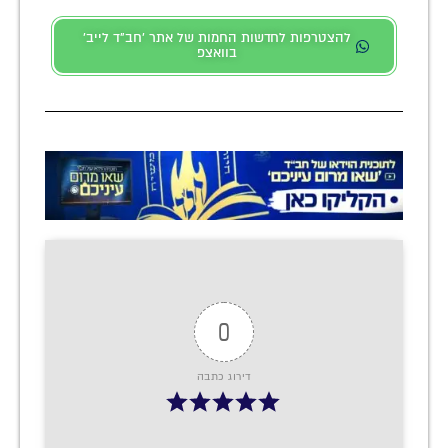
להצטרפות לחדשות החמות של אתר 'חב"ד לייב'
בוואצפ
0
דירוג כתבה