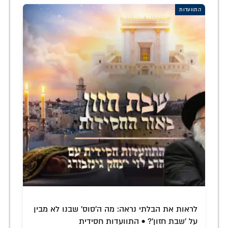
התוועדות
לראות את הבלתי נראה: מה ה'סוס' שבנו לא מבין
על 'שבת חזון'? • התוועדות חסידית