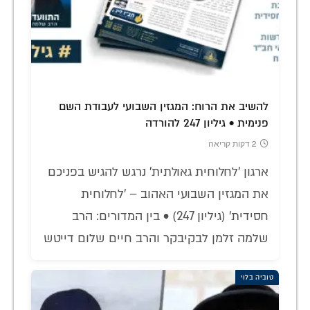
להשיב את הרוח: המגזין השבועי לעבודת השם
פנימית • גיליון 247 להורדה
2 דקות קריאה
ארגון 'לחלוחית גאולתית' נרגש להגיש בפניכם
את המגזין השבועי האהוב – 'לחלוחית
חסידית' (גיליון 247) • בין המדורים: הרב
שלמה זלמן לבקיבקר והרב חיים שלום דייטש
טוביה בלוי