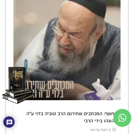
נחשף: המכתבים שתירגם הרב טוביה בלוי ע"ה
והוגהו בידי הרבי
2 דקות קריאה