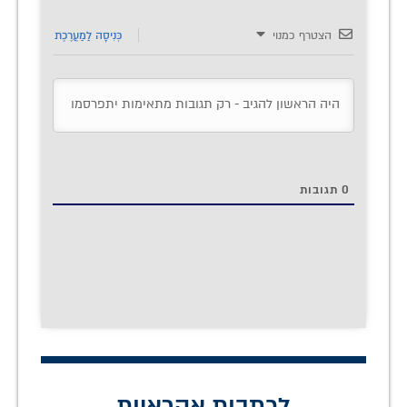
הצטרף כמנוי
כְּנִיסָה לַמַעֲרֶכֶת
0
תגובות