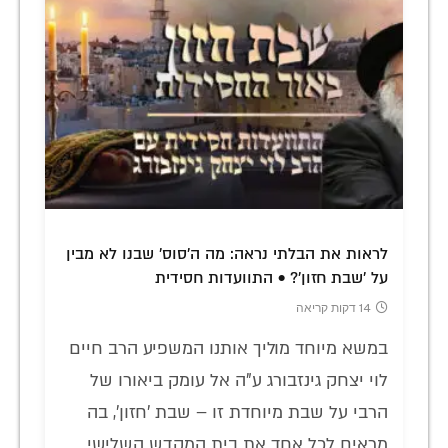
לראות את הבלתי נראה: מה ה'סוס' שבנו לא מבין
על 'שבת חזון'? • התוועדות חסידית
14 דקות קריאה
במשא מיוחד מוליך אותנו המשפיע הרב חיים
לוי יצחק גינזבורג ע"ה אל עומק ביאורו של
הרבי על שבת מיוחדת זו – שבת 'חזון', בה
מראים לכל אחד את בית המקדש השלישי