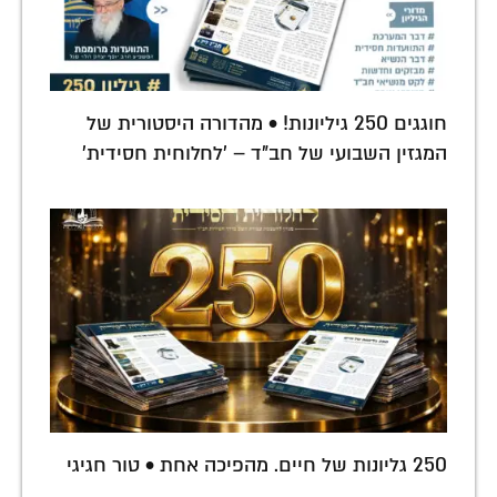
חוגגים 250 גיליונות! • מהדורה היסטורית של
המגזין השבועי של חב"ד – 'לחלוחית חסידית'
250 גליונות של חיים. מהפיכה אחת • טור חגיגי