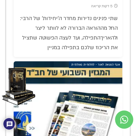
5 דקות קריאה
שתי פנינים נדירות מחדר ה'יחידות' של הרבי:
החל מההוראה הברורה לא לוותר ליצר
ולהאריךהתפילה, ועד לעצה הפשוטה שתציל
את הריכוז שלכם בתפילה במניין
אגף הוצאה לאור - לחלוחית גאולתית