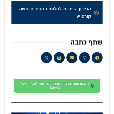
הגיליון השבועי
,
לחלוחית חסידית
,
משה
קורנוויץ
שתף כתבה
להצטרפות לחדשות החמות של אתר 'חב"ד לייב'
בוואצפ