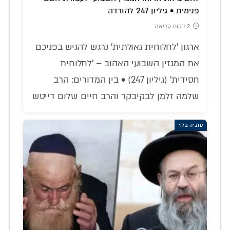
פנימית • גיליון 247 להורדה
2 דקות קריאה
ארגון 'לחלוחית גאולתית' נרגש להגיש בפניכם
את המגזין השבועי האהוב – 'לחלוחית
חסידית' (גיליון 247) • בין המדורים: הרב
שלמה זלמן לבקיבקר והרב חיים שלום דייטש
טוביה בלוי