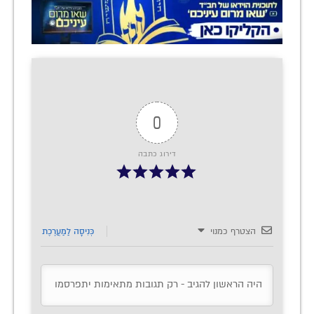
0
דירוג כתבה
הצטרף כמנוי
כְּנִיסָה לַמַעֲרֶכֶת