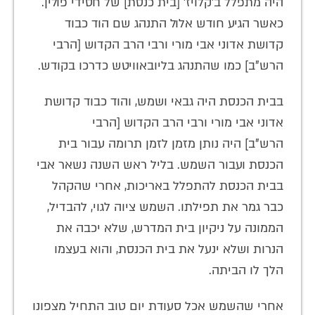
היה מתפלל ב'קלויז' [בית כנסת] של חסידי פולין.
כאשר הגיע חודש אלול התנהג שם הוד כבוד
קדושת אדוני אבי מורי ורבי הרב הקדוש [הרבי
הרש"ב] כמו שהתנהג בליובאוויטש כדרכו בקודש.
בבית הכנסת היה גבאי ושמש, והוד כבוד קדושת
אדוני אבי מורי ורבי הרב הקדוש [הרבי
הרש"ב] היה נותן מזמן לזמן תרומה עבור בית
הכנסת ועבור השמש. בליל ראש השנה נשאר אבי
בבית הכנסת להתפלל באריכות, אחרי שהקהל
כבר גמר את תפילתו. השמש ציוה לגוי, להבדיל,
הממונה על ניקיון בית המדרש, שלא יכבה את
הנרות ושלא ינעל את בית הכנסת, והוא בעצמו
הלך לו הביתה.
אחרי שהשמש אכל סעודת יום טוב התחיל מצפונו