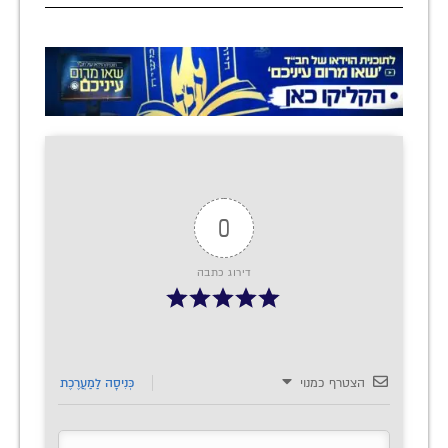
0
דירוג כתבה
הצטרף כמנוי
כְּנִיסָה לַמַעֲרֶכֶת