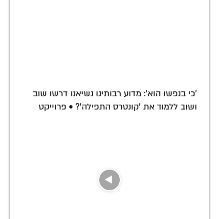
'כי בנפשו הוא': מדוע רבותינו נשיאנו דרשו שוב
ושוב ללמוד את 'קונטרס התפילה'? • פרוייקט