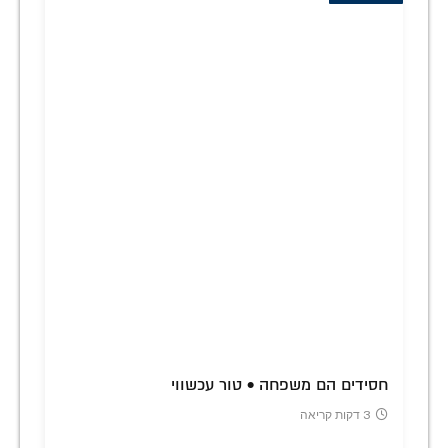
חסידים הם משפחה • טור עכשווי
3 דקות קריאה