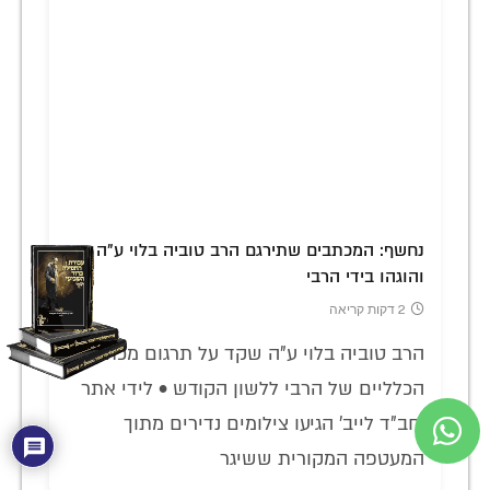
נחשף: המכתבים שתירגם הרב טוביה בלוי ע"ה
והוגהו בידי הרבי
2 דקות קריאה
הרב טוביה בלוי ע"ה שקד על תרגום מכתביו
הכלליים של הרבי ללשון הקודש • לידי אתר
'חב"ד לייב' הגיעו צילומים נדירים מתוך
המעטפה המקורית ששיגר