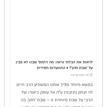
לראות את הבלתי נראה: מה ה'סוס' שבנו לא מבין
על 'שבת חזון'? • התוועדות חסידית
14 דקות קריאה
במשא מיוחד מוליך אותנו המשפיע הרב חיים
לוי יצחק גינזבורג ע"ה אל עומק ביאורו של
הרבי על שבת מיוחדת זו – שבת 'חזון', בה