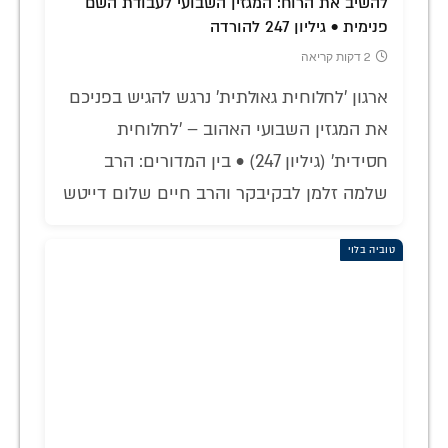
להשיב את הרוח: המגזין השבועי לעבודת השם
פנימית • גיליון 247 להורדה
2 דקות קריאה
ארגון 'לחלוחית גאולתית' נרגש להגיש בפניכם
את המגזין השבועי האהוב – 'לחלוחית
חסידית' (גיליון 247) • בין המדורים: הרב
שלמה זלמן לבקיבקר והרב חיים שלום דייטש
טוביה בלוי