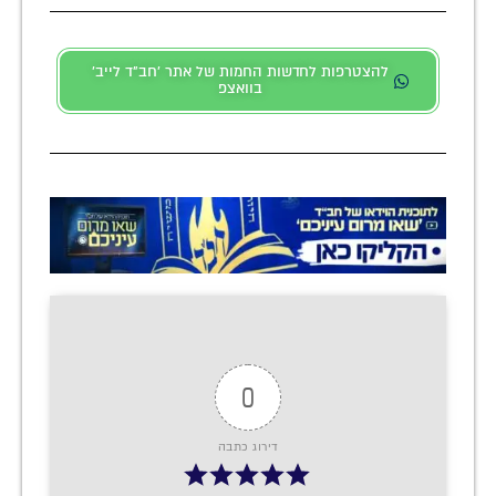
להצטרפות לחדשות החמות של אתר 'חב"ד לייב'
בוואצפ
0
דירוג כתבה