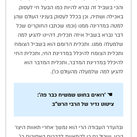
והכי בשביל זה נברא להיות כמו הבעל חי לעסוק
באכילה ושתיה, וכן בכלל לעסוק בעניני העולם שהן
למטה במדריגה ממנו (וכמו שכתבו החוקרים שכל
דבר נברא בשביל איזה תכלית, דהיינו להגיע למה
שלמעלה ממנו. ותכלית הדומם הוא בשביל הצומח
ותכלית הצומח להיכלל במדריגת החי, ותכלית החי
להיכלל במדריגת המדבר, ותכלית המדבר הוא
להגיע למה שלמעלה מהעולם כו׳).
☚ 'רואים בחוש שמשיח כבר פה':
ציטוט נדיר של הרבי הרש"ב
ובהעדר העבודה הרי הוא נמשך אחרי תאוות היצר
הרע, שיכול גם כן להתאוות לדברים האסורים כו',