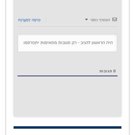
הצטרף כמנוי
כְּנִיסָה לַמַעֲרֶכֶת
0
תגובות