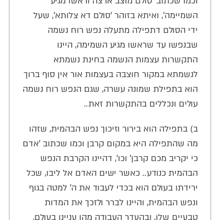
וכמו שכתוב 'סולם מוצב ארצה וראשו מגיע
השמיימה', ואיתא בזוהר 'סולם דא צלותא', שעל
ידי הסולם דתפילה מתעלה נפש רוח נשמה
שבנפשו עד שראשו מגיע השמימה, היינו
התקשרות עצמות הנשמה בחינת נשמתא
לנשמתא במקור חוצבה בעצמות אור אין סוף ברוך
הוא בתפילת שמונה עשרה, שגם הנפש רוח נשמה
עולים ונכללים בהתקשרות זאת..
ב) בתפילה הוא בירור וזיכוך נפש הבהמית, שזהו
מה שהתפילה היא במקום קרבן וכמו שכתוב 'אדם
כי יקריב מכם קרבן' וכו', דהיינו הקרבת הנפש
הבהמית כנודע.. כאשר ישים האדם אל ליבו, שכל
ירידתו בעולם הוא בכדי לעבוד את ה' למטה בגוף
ונפש הבהמית, והיינו לברר ולזכך את המדות
טבעיים שלו, ובהעדר העבודה מהו עניינו בעולם,