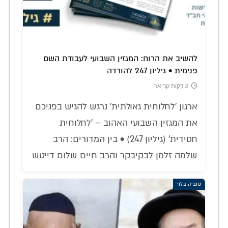
להשיב את הרוח: המגזין השבועי לעבודת השם
פנימית • גיליון 247 להורדה
2 דקות קריאה
ארגון 'לחלוחית גאולתית' נרגש להגיש בפניכם
את המגזין השבועי האהוב – 'לחלוחית
חסידית' (גיליון 247) • בין המדורים: הרב
שלמה זלמן לבקיבקר והרב חיים שלום דייטש
טוביה בלוי