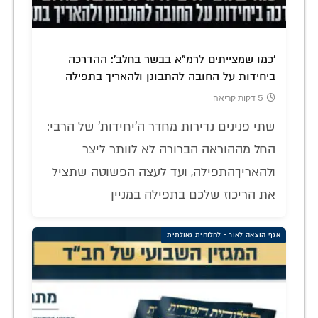
'כמו שמצייתים לרמ"א בבשר בחלב': ההדרכה
ביחידות על החובה להתבונן ולהאריך בתפילה
5 דקות קריאה
שתי פנינים נדירות מחדר ה'יחידות' של הרבי:
החל מההוראה הברורה לא לוותר ליצר
ולהאריךהתפילה, ועד לעצה הפשוטה שתציל
את הריכוז שלכם בתפילה במניין
אגף הוצאה לאור - לחלוחית גאולתית