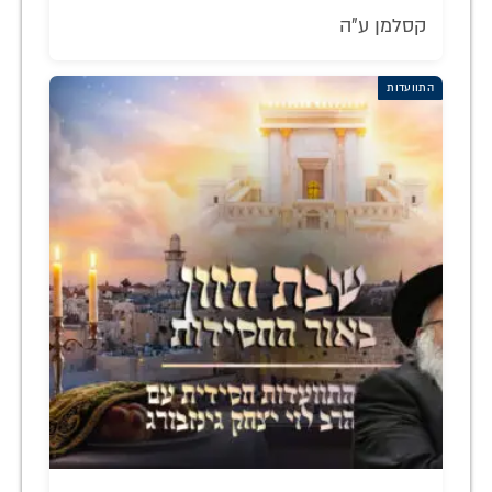
קסלמן ע"ה
התוועדות