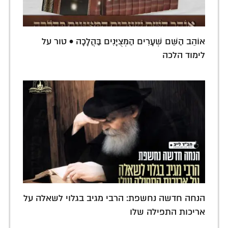
אוֹהֵב הַשֵּׁם שְׁעָרִים הַמְּצֻיָּנִים בַּהֲלָכָה • טור על
לימוד הלכה
הנחה חדשה נחשפת: הרבי מגיב בגלוי לשאלה על
אריכות התפילה שלו