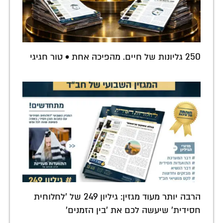
250 גליונות של חיים. מהפיכה אחת • טור חגיגי
הרבה יותר מעוד מגזין: גיליון 249 של 'לחלוחית
חסידית' שיעשה לכם את 'בין הזמנים'