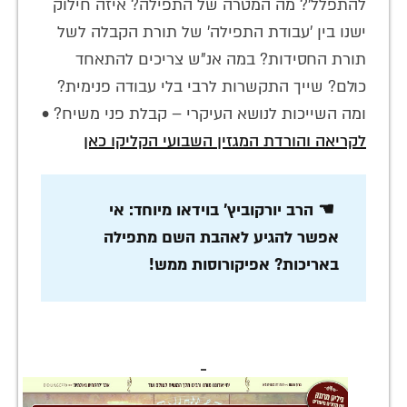
להתפלל'? מה המטרה של התפילה? איזה חילוק
ישנו בין 'עבודת התפילה' של תורת הקבלה לשל
תורת החסידות? במה אנ"ש צריכים להתאחד
כולם? שייך התקשרות לרבי בלי עבודה פנימית?
ומה השייכות לנושא העיקרי – קבלת פני משיח? •
לקריאה והורדת המגזין השבועי הקליקו כאן
☚ הרב יורקוביץ' בוידאו מיוחד: אי
אפשר להגיע לאהבת השם מתפילה
באריכות? אפיקורוסות ממש!