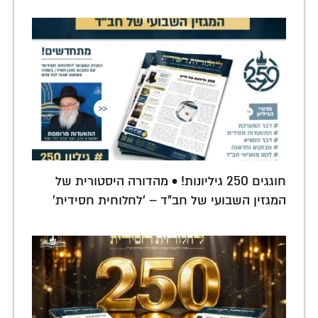
חוגגים 250 גיליונות! • מהדורה היסטורית של
המגזין השבועי של חב"ד – 'לחלוחית חסידית'