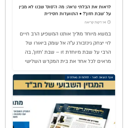
לראות את הבלתי נראה: מה ה'סוס' שבנו לא מבין
על 'שבת חזון'? • התוועדות חסידית
14 דקות קריאה
במשא מיוחד מוליך אותנו המשפיע הרב חיים
לוי יצחק גינזבורג ע"ה אל עומק ביאורו של
הרבי על שבת מיוחדת זו – שבת 'חזון', בה
מראים לכל אחד את בית המקדש השלישי
אגף הוצאה לאור - לחלוחית גאולתית