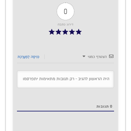
0
דירוג כתבה
הצטרף כמנוי
כְּנִיסָה לַמַעֲרֶכֶת
0
תגובות