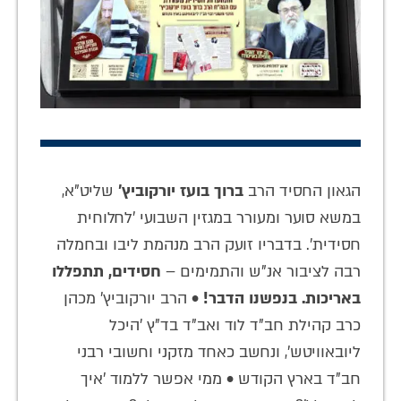
הגאון החסיד הרב
ברוך בועז יורקוביץ'
שליט"א,
במשא סוער ומעורר במגזין השבועי 'לחלוחית
חסידית'. בדבריו זועק הרב מנהמת ליבו ובחמלה
רבה לציבור אנ"ש והתמימים –
חסידים, תתפללו
באריכות. בנפשנו הדבר!
• הרב יורקוביץ' מכהן
כרב קהילת חב"ד לוד ואב"ד בד"ץ 'היכל
ליובאוויטש', ונחשב כאחד מזקני וחשובי רבני
חב"ד בארץ הקודש • ממי אפשר ללמוד 'איך