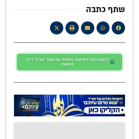
שתף כתבה
להצטרפות לחדשות החמות של אתר 'חב"ד לייב'
בוואצפ