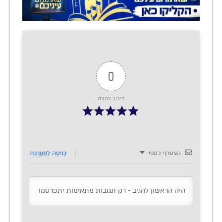
0
דירוג כתבה
הצטרף כמנוי
כְּנִיסָה לַמַעֲרֶכֶת