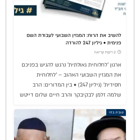
להשיב את הרוח: המגזין השבועי לעבודת השם
פנימית • גיליון 247 להורדה
2 דקות קריאה
ארגון 'לחלוחית גאולתית' נרגש להגיש בפניכם
את המגזין השבועי האהוב – 'לחלוחית
חסידית' (גיליון 247) • בין המדורים: הרב
שלמה זלמן לבקיבקר והרב חיים שלום דייטש
טוביה בלוי