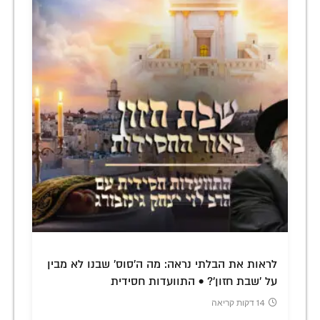
לראות את הבלתי נראה: מה ה'סוס' שבנו לא מבין
על 'שבת חזון'? • התוועדות חסידית
14 דקות קריאה