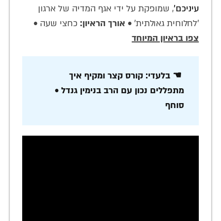
עיניכם'
, שמופקת על ידי אגף המדיה של ארגון
'לחלוחית גאולתית' •
אורך הראיון:
כחצי שעה •
צפו בראיון המיוחד
☚ בלעדי: קורס קצר ומקיף איך
מתפללים נכון עם הרב בנימין גנדל •
סוחף