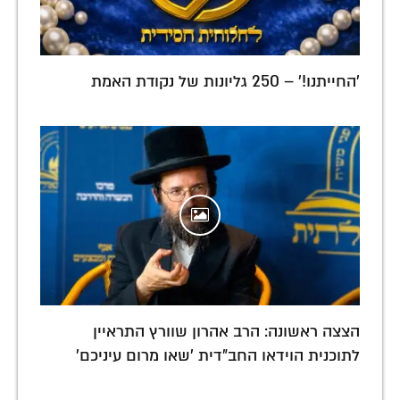
'החייתנו!' – 250 גליונות של נקודת האמת
הצצה ראשונה: הרב אהרון שוורץ התראיין
לתוכנית הוידאו החב"דית 'שאו מרום עיניכם'