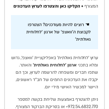
המצורף •
הקליקו כאן והצטרפו לערוץ העדכונים
☚ רוצים להיות מעודכנים? הצטרפו
לקבוצת ה'וואצפ' של ארגון 'לחלוחית
גאולתית'
ערוץ 'לחלוחית גאולתית' באפליקציית 'וואצפ', גדוש
ומלא בתכני
ארגון 'לחלוחית גאולתית'
והאתר.
שתפו חברים ומשפחה להרשמה לערוץ, וכך הם
יקבלו את העדכונים החמים של חב"ד ראשונים,
היישר למכשיר האישי מידי יום.
ניתן להצטרף באמצעות שליחת בקשה למספר
972.54.6832.770+ או בסריקת הברקוד המצורף.