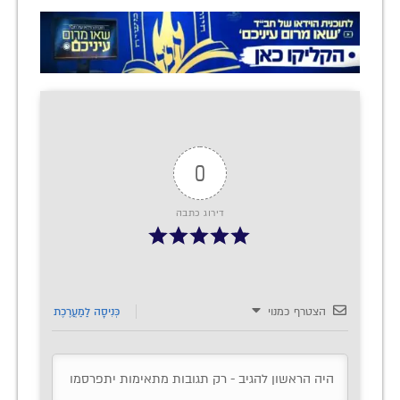
0
דירוג כתבה
הצטרף כמנוי
כְּנִיסָה לַמַעֲרֶכֶת