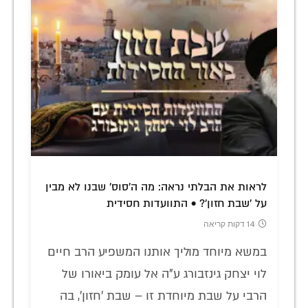
לראות את הבלתי נראה: מה ה'סוס' שבנו לא מבין
על 'שבת חזון'? • התוועדות חסידית
14 דקות קריאה
במשא מיוחד מוליך אותנו המשפיע הרב חיים
לוי יצחק גינזבורג ע"ה אל עומק ביאורו של
הרבי על שבת מיוחדת זו – שבת 'חזון', בה