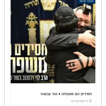
אהבת ישראל
חסידים הם משפחה • טור עכשווי
3 דקות קריאה