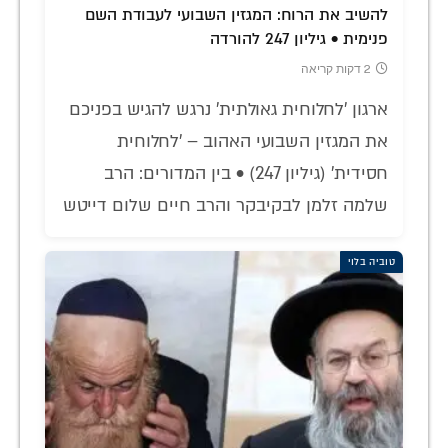
להשיב את הרוח: המגזין השבועי לעבודת השם
פנימית • גיליון 247 להורדה
2 דקות קריאה
ארגון 'לחלוחית גאולתית' נרגש להגיש בפניכם
את המגזין השבועי האהוב – 'לחלוחית
חסידית' (גיליון 247) • בין המדורים: הרב
שלמה זלמן לבקיבקר והרב חיים שלום דייטש
טוביה בלוי