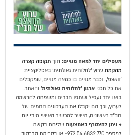
מעפילים יחד למאה מנויים:
תוך
תקופה קצרה
מהקמת
ערוץ 'לחלוחית גאולתית' באפליקציית
'וואצפ', וכבר מנויים בו כמאה מנויים, שמקבלים
את כל תכני
ארגון 'לחלוחית גאולתית'
והאתר.
בואו יחד נעפיל ושתפו חברים ומשפחה להרשמה
לערוץ, וכך הם יקבלו את העדכונים החמים של
חב"ד ראשונים, היישר למכשיר האישי מידי יום
•
ניתן להצטרף באמצעות
שליחת בקשה
למספר 972.54.6832.770+ או בסריקת הברקוד