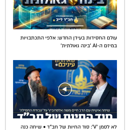
עולם החסידות בעידן החדש: אלפי התכתבויות
במיזם ה-AI 'בינה גאולתית'
לא לסמן 'V': סוד החיות של חב"ד • שיחה כנה