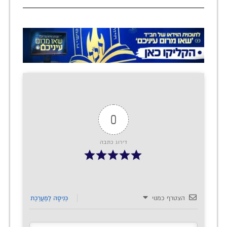
0
דירוג כתבה
הצטרף כמנוי
כְּנִיסָה לַמַעֲרֶכֶת