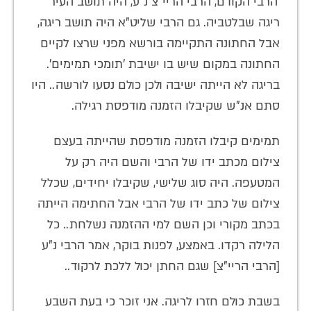
'הרבי הקודם, הרבי הריי"צ נ"ע, היה תושב העיר
ריגה שבלטביה. גם הרבי שליט"א היה תושב ריגה,
אבל החתונה התקיימה בורשא מפני שרצו לקיים
החתונה במקום שיש בו ישיבת 'תומכי תמימים'.
בריגה לא הייתה ישיבה ולכן כולם נסעו לורשה.. היו
סתם אנ"ש שקיבלו הזמנה מודפסת רגילה.
תמימים קיבלו הזמנה מודפסת שהייתה בעצם
צילום מכתב ידו של הרבי והשם היה רק על
המטעפה. היה סוג שלישי, שקיבלו יחידים, שכלל
צילום של כתב ידו של הרבי אבל החתימה הייתה
בכתב מקורי וכן השם למי ההזמנה נשלחת.. כל
הלילה רקדו. באמצע, לפנות בוקר, אמר הרבי נ"ע
[הרבי הריי"צ] שגם החתן יכול ללכת לרקוד..
בשבת כולם חזרו לריגה. אני זוכר כי בעת השבע