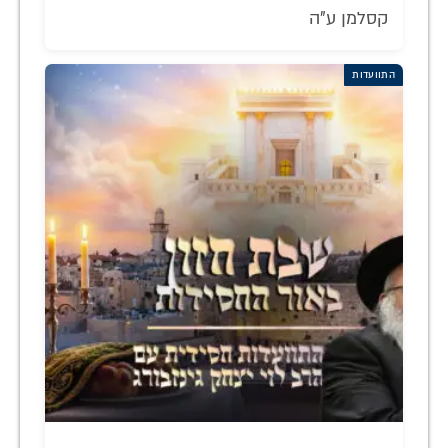
קסלמן ע"ה
התוועדות