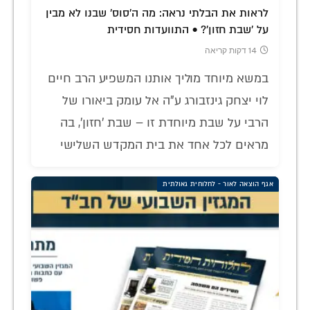
לראות את הבלתי נראה: מה ה'סוס' שבנו לא מבין
על 'שבת חזון'? • התוועדות חסידית
14 דקות קריאה
במשא מיוחד מוליך אותנו המשפיע הרב חיים
לוי יצחק גינזבורג ע"ה אל עומק ביאורו של
הרבי על שבת מיוחדת זו – שבת 'חזון', בה
מראים לכל אחד את בית המקדש השלישי
אגף הוצאה לאור - לחלוחית גאולתית