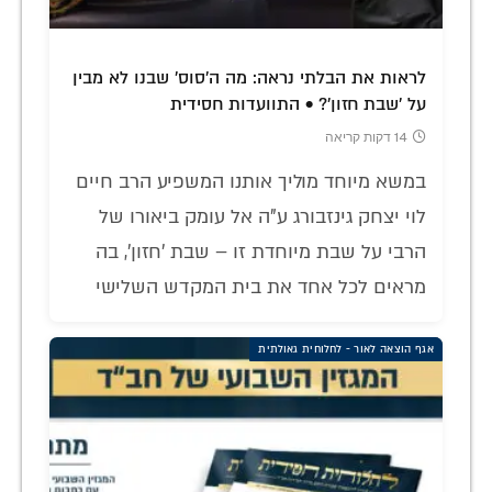
לראות את הבלתי נראה: מה ה'סוס' שבנו לא מבין
על 'שבת חזון'? • התוועדות חסידית
14 דקות קריאה
במשא מיוחד מוליך אותנו המשפיע הרב חיים
לוי יצחק גינזבורג ע"ה אל עומק ביאורו של
הרבי על שבת מיוחדת זו – שבת 'חזון', בה
מראים לכל אחד את בית המקדש השלישי
אגף הוצאה לאור - לחלוחית גאולתית