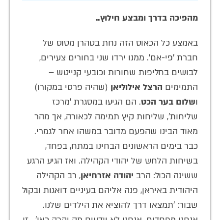
מהפיכה בדרך ומבצע חילוץ..
באמצע כל הכאוס הזה נחת בטהרן מטוס של
חברת 'פי-אם'. ממנו ירדו שני בחורים צעירים,
לבושים בחליפות שחורות וכובעי קנייטש –
התמימים
הרצל אילוליאן
(שהיה פרסי במקורו)
ו
שלום בער הכט
. הם הגיעו במסגרת 'מרכז
שליחות', שליחות קיץ תמימה לכאורה, אך מהר
מאוד הבינו שהפעם מדובר במשהו אחר לגמרי.
כבר בימים הראשונים הבחינו במתח, בפחד,
בשיחות הלחש של יהודי הקהילה. ואז הגיע הרגע
ששינה הכול: הרב
יהודה אזרחיאן
, רב הקהילה
היהודית באיראן, פנה אליהם בעיניים דואגות ובקול
שבור: 'תמצאו דרך להוציא את הילדים שלנו.
אנחנו מפחדים. אנחנו לא יודעים מה יקרה כאן'.. זו