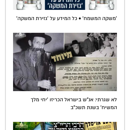
'משקה המשמח' • כל המידע על 'גזירת המשקה'
לא שגרתי: אנ"ש בישראל הכריזו 'יחי מלך
המשיח' בשנת תשכ"ב