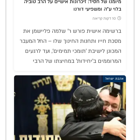
מיומנו של חסיד: זיכרונות אישיים על הרב טוביה
בלוי ע"ה ומשפיעי דורנו
10 דקות קריאה
ברשימה אישית פורש ר' שלמה פליישמן את
מסכת חייו ותחנות החינוך שלו – החל המעבר
המכונן לישיבת 'תומכי תמימים', ועד לרגעים
המרוממים ב'יחידות' במחיצתו של הרבי
אהבת ישראל