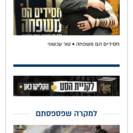
חסידים הם משפחה • טור עכשווי
למקרה שפספסתם