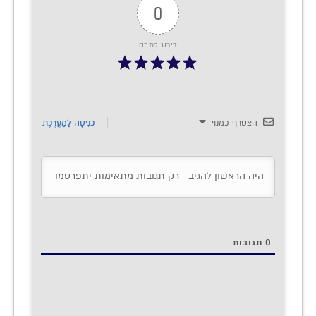
0
דירוג כתבה
הצטרף כמנוי
כְּנִיסָה לַמַעֲרֶכֶת
0
תגובות