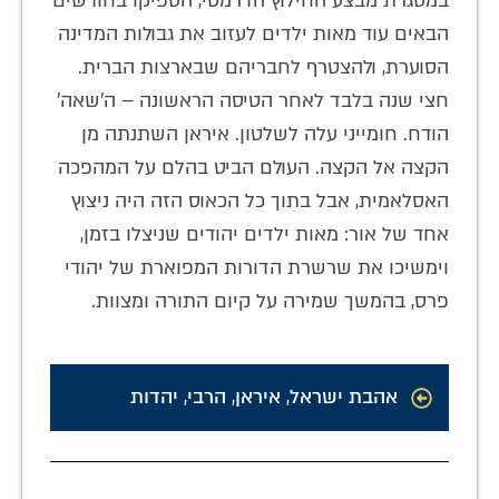
במסגרת מבצע החילוץ הדרמטי, הספיקו בחודשים
הבאים עוד מאות ילדים לעזוב את גבולות המדינה
הסוערת, ולהצטרף לחבריהם שבארצות הברית.
חצי שנה בלבד לאחר הטיסה הראשונה – ה'שאה'
הודח. חומייני עלה לשלטון. איראן השתנתה מן
הקצה אל הקצה. העולם הביט בהלם על המהפכה
האסלאמית, אבל בתוך כל הכאוס הזה היה ניצוץ
אחד של אור: מאות ילדים יהודים שניצלו בזמן,
וימשיכו את שרשרת הדורות המפוארת של יהודי
פרס, בהמשך שמירה על קיום התורה ומצוות.
אהבת ישראל
,
איראן
,
הרבי
,
יהדות