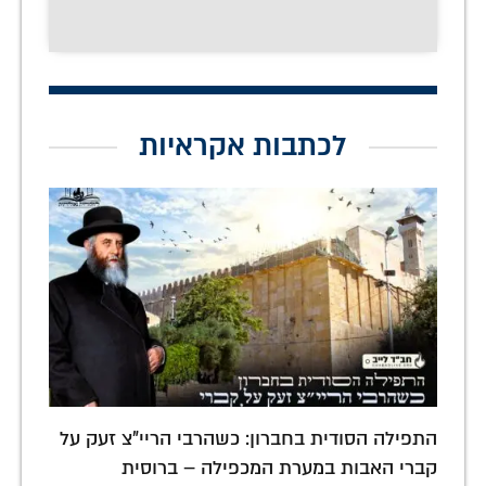
לכתבות אקראיות
התפילה הסודית בחברון: כשהרבי הריי"צ זעק על
קברי האבות במערת המכפילה – ברוסית