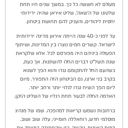
מעולם לא חששה כל כך. במשך שנים חיו תחת
שלטונו של ה'שאה', שליט איראן שהיה ידידותי
יחסית ליהודים, והעניק להם תחושת ביטחון.
עד לפני כ-40 שנה הייתה איראן מדינה ידידותית
לישראל. קשרים חמים נוצרו בין המדינות, ושיתוף
הפעולה ביניהם היה מפורסם לכל. אלא שלקראת
שנת תשל"ט דברים החלו להשתנות. אך כעת,
כשהעם החל להתקומם נגדו והוא הפך לשנוא
בקרב בני ארצו, גם הביטחון הזה התפורר. מיום
ליום הפך השיח נגדו לגלוי יותר ורחב יותר.
האדמה החלה לבעור תחת רגליו של השליט הזקן.
ברחובות נשמעו קריאות למהפכה. שמו של מנהיג
מוסלמי חדש, רוחאללה חומייני, עלה שוב ושוב.
דמות קיצונית, נוקשה, כזו שהפחידה במיוחד את