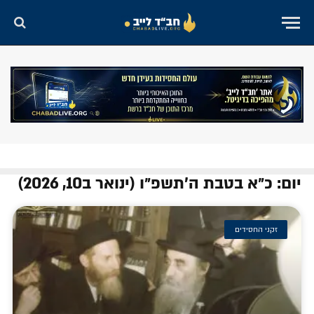
יום: כ״א בטבת ה׳תשפ״ו (ינואר ב10, 2026)
זקני החסידים