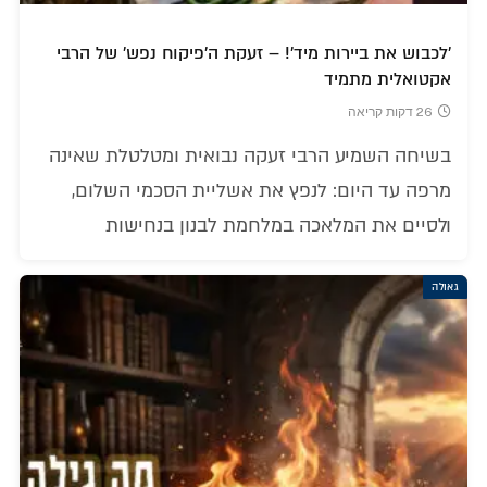
'לכבוש את ביירות מיד'! – זעקת ה'פיקוח נפש' של הרבי
אקטואלית מתמיד
26 דקות קריאה
בשיחה השמיע הרבי זעקה נבואית ומטלטלת שאינה
מרפה עד היום: לנפץ את אשליית הסכמי השלום,
ולסיים את המלאכה במלחמת לבנון בנחישות
גאולה