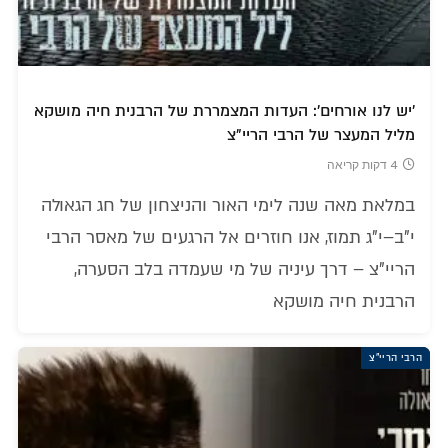
'יש לנו אורחים': העדות המצמררת של הרבנית חיה מושקא
מליל המעצר של הרבי הריי"צ
4 דקות קריאה
במלאת מאה שנה לימי האור והניצחון של חג הגאולה
י"ב–י"ג תמוז, אנו חוזרים אל הרגעים של מאסר הרבי
הריי"צ – דרך עיניה של מי שעמדה בלב הסערה,
הרבנית חיה מושקא
הרבי הריי"צ