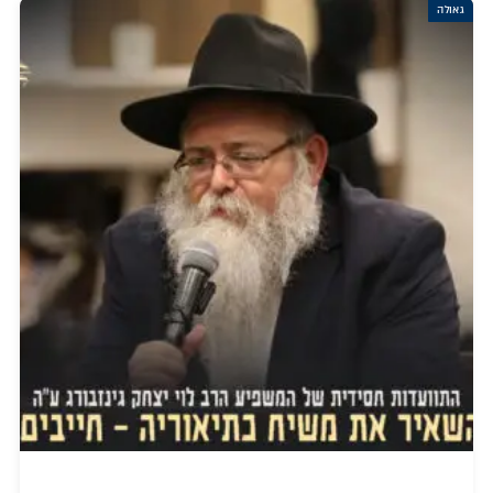
גאולה