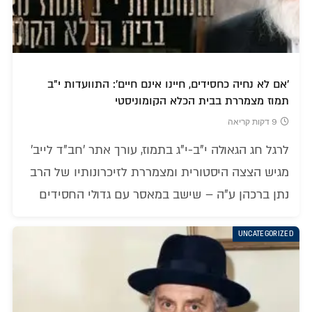
'אם לא נחיה כחסידים, חיינו אינם חיים': התוועדות י"ב
תמוז מצמררת בבית הכלא הקומוניסטי
9 דקות קריאה
לרגל חג הגאולה י"ב-י"ג בתמוז, עורך אתר 'חב"ד לייב'
מגיש הצצה היסטורית ומצמררת לזיכרונותיו של הרב
נתן ברכהן ע"ה – שישב במאסר עם גדולי החסידים
UNCATEGORIZED