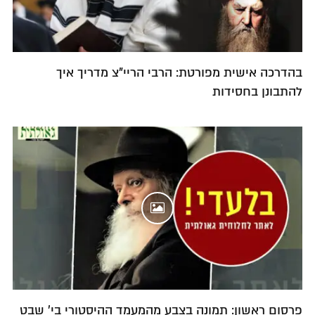
בהדרכה אישית מפורטת: הרבי הריי"צ מדריך איך
להתבונן בחסידות
פרסום ראשון: תמונה בצבע מהמעמד ההיסטורי בי' שבט