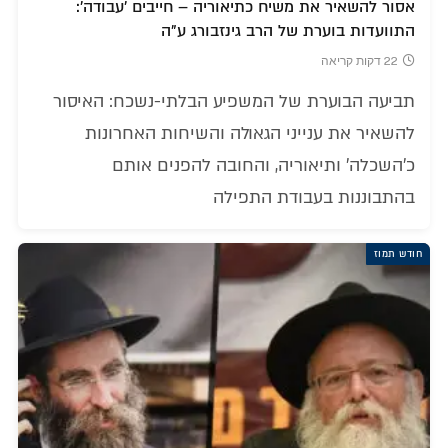
אסור להשאיר את משיח כתיאוריה – חייבים 'עבודה':
התוועדות בוערת של הרב גינזבורג ע"ה
22 דקות קריאה
תביעה הבוערת של המשפיע הבלתי-נשכח: האיסור
להשאיר את ענייני הגאולה והשיחות האחרונות
כ'השכלה' ותיאוריה, והחובה להפנים אותם
בהתבוננות בעבודת התפילה
חודש תמוז