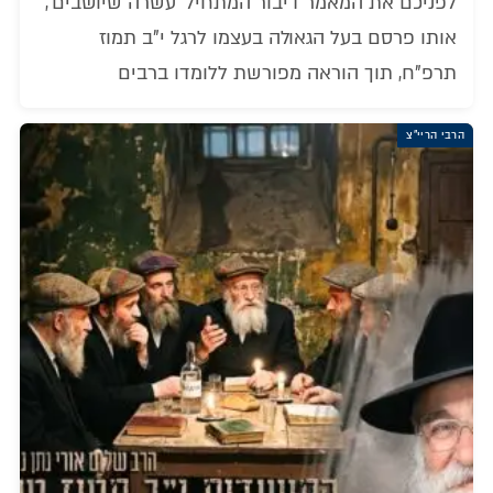
לפניכם את המאמר דיבור המתחיל 'עשרה שיושבים',
אותו פרסם בעל הגאולה בעצמו לרגל י"ב תמוז
תרפ"ח, תוך הוראה מפורשת ללומדו ברבים
הרבי הריי"צ