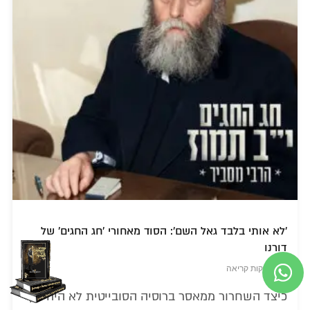
'לא אותי בלבד גאל השם': הסוד מאחורי 'חג החגים' של
דורנו
3 דקות קריאה
כיצד השחרור ממאסר ברוסיה הסובייטית לא היה רק