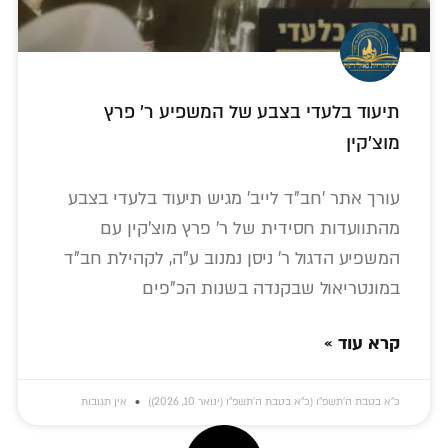
תיעוד בלעדי בצבע של המשפיע ר' פרץ
מוצ'קין
עורך אתר 'חב"ד לייב' מגיש תיעוד בלעדי בצבע
מהתוועדות חסידית של ר' פרץ מוצ'קין עם
המשפיע הדגול ר' ניסן נמנוב ע"ה, לקהילת חב"ד
במונטריאול שבקנדה בשנות הכ"פים
קרא עוד »
כ״א בטבת ה׳תשפ״ו (כ״א בטבת ה׳תשפ״ו (ינואר 10, 2026))
אין תגובות