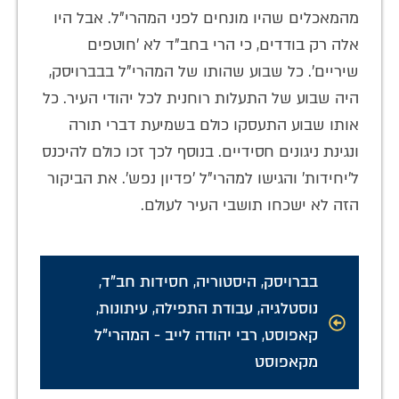
מהמאכלים שהיו מונחים לפני המהרי"ל. אבל היו
אלה רק בודדים, כי הרי בחב"ד לא 'חוטפים
שיריים'. כל שבוע שהותו של המהרי"ל בבברויסק,
היה שבוע של התעלות רוחנית לכל יהודי העיר. כל
אותו שבוע התעסקו כולם בשמיעת דברי תורה
ונגינת ניגונים חסידיים. בנוסף לכך זכו כולם להיכנס
ל'יחידות' והגישו למהרי"ל 'פדיון נפש'. את הביקור
הזה לא ישכחו תושבי העיר לעולם.
בברויסק
,
היסטוריה
,
חסידות חב"ד
,
נוסטלגיה
,
עבודת התפילה
,
עיתונות
,
קאפוסט
,
רבי יהודה לייב - המהרי"ל
מקאפוסט