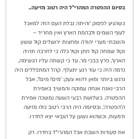
בסיום ההפטרה המהרי"ל היה רטוב מזיעה..
כשהגיע לפסוק 'והיתה נבלת העם הזה למאכל
לעוף השמים ולבהמת הארץ ואין מחריד –
והשבתי מערי יהודה ומחצות ירושלים קול ששון
וקול שמחה קול חתן וקול כלה כי לחרבה תהיה
הארץ', פרץ בבכי מר, עד כי קשתה עליו הנשימה,
נדמה היה כי עוד רגע יתעלף. קהל המתפללים היה
נרגש ביותר ומאן דהוא צעק: 'מים! מים!', אבל
הרבי נאנח אנחה עמוקה והמשיך באמירת
ההפטרה. כשלושת רבעי השעה נמשכה אמירת
ה'הפטרה', ובסיומה היה הרבי רטוב כולו מזיעה
ודמעות, וכשהוא נשען על הגבאי יצא לחדרו.
את סעודות השבת אכל המהרי"ל בחדרו. רק