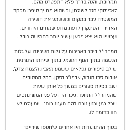
תקרובת, והנה בדרך פלא התפטרנו מהם.
לאזינסקי חזר לשולחן, וכשהוא מחייך סיפר: מפקד
המשטרה עבר במקום וכששמע את השירה
האדירה הסתקרן לדעת מדוע שמחים היהודים.
ועכשיו הוא יצא מכאן עשיר יותר בחמישה רובל..
המהרי"ל דיבר באריכות על גלות השכינה ועל גלות
הנשמה בתוך הגוף הגשמי. בתוך שיחתו התורנית
שילב סיפורים נפלאים ששמע מאביו, ה'צמח צדק',
אודות סבו הגדול, אדמו"ר הזקן. קהל המסובים
ישב בפיות פעורים במשך כל אותן שעות
שהמהרי"ל התוועד, ניכר היה על פני המשתתפים
שכל רגע ורגע גורם להם תענוג רוחני שמעולם לא
חוו בדומה לו.
בסוף ההתוועדות היו אחדים ש'חטפו שיריים'