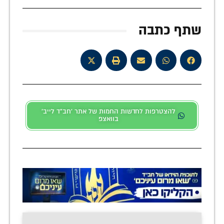
שתף כתבה
להצטרפות לחדשות החמות של אתר 'חב"ד לייב'
בוואצפ