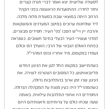
לסעודה שלישית יצא ואמר דברי תורה קצרים
וחזר לחדרו. ההתוועדות הראשונה בפני הקהל
הרחב היתה במוצאי שבת בסעודת מלוה מלכה.
ליד שולחנות ערוכים במיטב המעדנים והמשקאות
והרבה יין ויי"ש הסבו 'פני' העיר: חסידים מבוגרים,
למדני ועשירי העיר ו'בעלי בתים' חשובים. כשנראה
בפתח האולם הגבאי של הרבי, הושלך הס וכולם
נעמדו במקומם, מיד אחריו נכנס המהרי"ל.
כשהתיישב במקומו החל לנגן את הניגון החדש
מליובאוויטש, כל המסובים הצטרפו לשירה. את
הניגון שרו זמן ארוך בהתלהבות גדולה,
כשהמהרי"ל היה כעין מנצח על המקהלה הגדולה.
החסידים היו אחוזי התלהבות עילאית. באותה
שעה שכחו כולם על צרותיהם ודאגותיהם היום