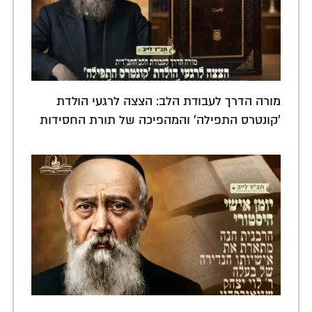
מורה הדרך לעבודת הלב: הצצה לרגעי הולדת
'קונטרס התפילה' והמהפיכה של תורת החסידות