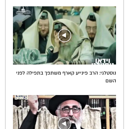
נוסטלגי: הרב פינייע קארף משתפך בתפילה לפני
השם