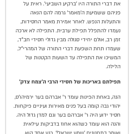
את דברי התורה היו 'ברקיע השביעי'. ראית על
פניהם ששמיעת ה'מאמר' גרמה להם הנאה
והתעלות הנפש. לאחר אמירת מאמר החסידות,
נעמדו להתפלל תפילת ערבית. התפילה לא ארכה
זמן רב, אולם יחידי סגולה מבין גדולי חסידי חב"ד,
שעמדו תחת השפעת דברי התורה של המהרי"ל,
המשיכו את התפילה עד השעות הקטנות של
הלילה.
תפילתם באריכות של חסידי הרבי ה'צמח צדק'
הנה, באחת הפינות עומד ר' אברהם בער ירמיהו'ס,
יהודי גבה קומה בעל פנים מאירות ועיניים פיקחות.
חסיד ידוע היה ר' אברהם בער וגם למדן גדול היה.
והנה הוא עומד כשהוא אחוז בדביקות עילאית
ואומר בתחנונים 'שמע ישראל!'. רגע אחד הוא