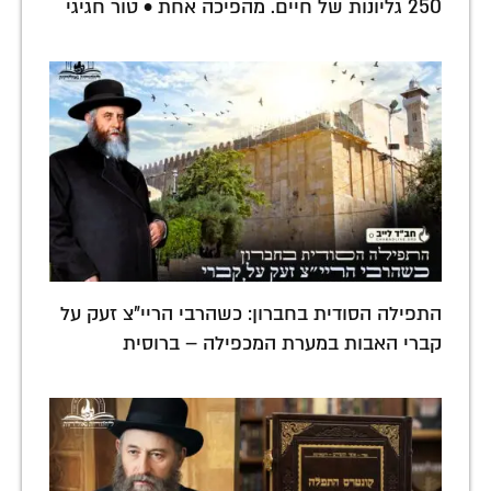
250 גליונות של חיים. מהפיכה אחת • טור חגיגי
התפילה הסודית בחברון: כשהרבי הריי"צ זעק על
קברי האבות במערת המכפילה – ברוסית