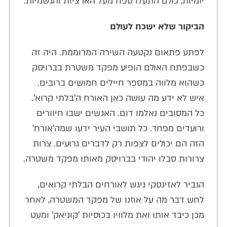
יומיות, כולם התעלו טפח מעל הארציות והגשמיות.
הביקור שלא ישכח לעולם
לפתע פתאום נקטעה השירה המרוממת. היה זה
כשבפתח האולם הופיע מפקד משטרת בברויסק
כשהוא מלווה במספר חיילים חמושים ברובים.
איש לא ידע מה עושה כאן האורח ה'בלתי קרוא'.
כל המסובים נאלמו דום. האנשים ישבו חיוורים
ורועדים מפחד. כל תושבי העיר ידעו שמה'אורח'
הזה הם יכולים לצפות רק לדברים גרועים. צרות
צרורות סבלו יהודי בברויסק מאותו מפקד משטרה.
הגביר לאזינסקי ניגש לאורחים הבלתי קרואים,
לחש דבר מה על אוזנו של מפקד המשטרה, לאחר
מכן כיבד אותו ואת מלוויו בכוסיות 'קוניאק' ומעט