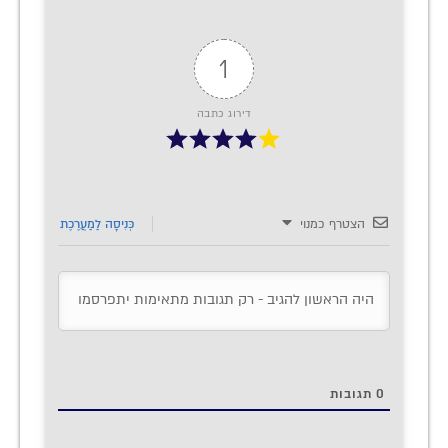
1
דירוג כתבה
הצטרף כמנוי
כְּנִיסָה לַמַעֲרֶכֶת
0
תגובות