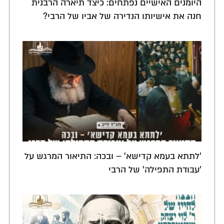
היומנים האישיים נפתחים: כיצד תיארה הרבנית
חנה את אישיותו הנדירה של אביו של הרבי?
'לתתא בעמא קדישא' – ובכה: התיאור המרגש על
'עבודת התפילה' של הרבי