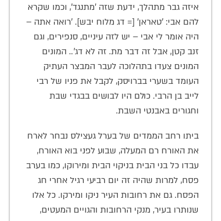
איזה גבר מתהלך, ידעת שזה 'מתנגד', וכמו שקרא
להם אבי: 'טאראן' [= דג מלוח יבש]. 'רואה אתה –
היה אומר לי אבי – יש לזה עיניים, סנפירים, וגם
זנב קטן, אבל זה דבר מת. זה לא דג'.. המונים
המונים צעדו בתהלוכה לעבר המבצר העתיק
העומד בשערי בברויסק, לקבל את פניו של רבי
לייב בן הרבי. כולם היו לבושים בבגדי שבת
וחגורים באבנטי השבת.
ביתו רחב הממדים של בערל געצילס נבחר לארח
את האורח רם המעלה, שבוע לפני בוא האורח,
עבדו כל בני הבית בניקוי הבית ומירוקו, כמו בערב
פסח, למרות שהיה זה יום רביעי רגיל אחרי חג
הפסח. גם את רחובות העיר ניקו ומירקו. כל אלו
שנותרו בעיר, מנקי הרחובות והגויים המעטים,