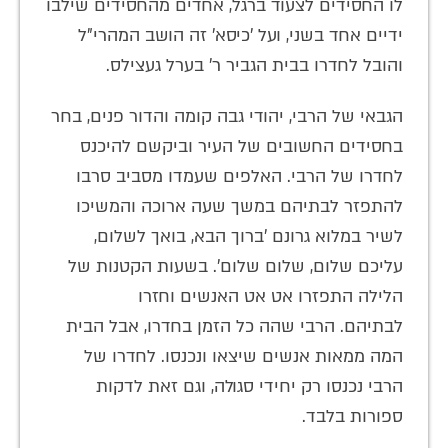
לו החסידים לצעוד ברגל, אחדים מהחסידים שילבו
ידיים אחד בשני, ועל 'כיסא' זה הושב המהרי"ל
והובל לחדרו בבית הגביר ר' בערל געצילס.
הגבאי של הרבי, יהודי גבה קומה והדור פנים, בחר
בחסידים החשובים של העיר וביקשם להיכנס
לחדרו של הרבי. האלפים שעמדו מסביב סרבו
להתפזר לבתיהם במשך שעה ארוכה והמשיכו
לשיר במלוא גרונם 'ברוך הבא, בואך לשלום,
עליכם שלום, שלום שלום'. בשעות הקטנות של
הלילה התפזרו אט אט האנשים וחזרו
לבתיהם. הרבי שהה כל הזמן בחדרו, אבל הבית
המה ממאות אנשים שיצאו ונכנסו. לחדרו של
הרבי נכנסו רק יחידי סגולה, וגם זאת לדקות
ספורות בלבד.