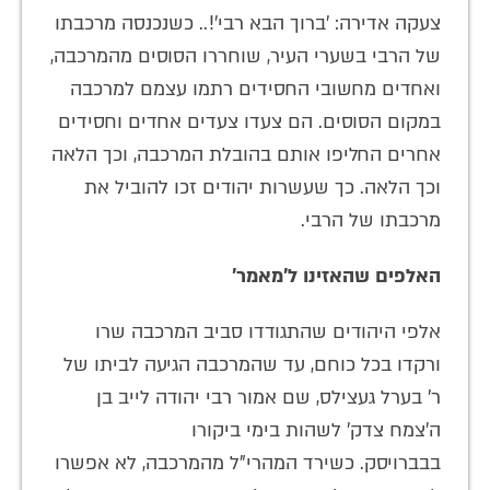
צעקה אדירה: 'ברוך הבא רבי'!.. כשנכנסה מרכבתו
של הרבי בשערי העיר, שוחררו הסוסים מהמרכבה,
ואחדים מחשובי החסידים רתמו עצמם למרכבה
במקום הסוסים. הם צעדו צעדים אחדים וחסידים
אחרים החליפו אותם בהובלת המרכבה, וכך הלאה
וכך הלאה. כך שעשרות יהודים זכו להוביל את
מרכבתו של הרבי.
האלפים שהאזינו ל'מאמר'
אלפי היהודים שהתגודדו סביב המרכבה שרו
ורקדו בכל כוחם, עד שהמרכבה הגיעה לביתו של
ר' בערל געצילס, שם אמור רבי יהודה לייב בן
ה'צמח צדק' לשהות בימי ביקורו
בבברויסק. כשירד המהרי"ל מהמרכבה, לא אפשרו