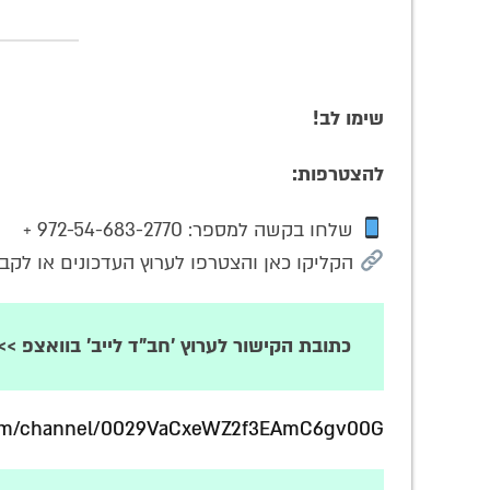
שימו לב!
להצטרפות:
שלחו בקשה למספר: 972-54-683-2770 +
הקליקו כאן והצטרפו לערוץ העדכונים או לקבו
כתובת הקישור לערוץ 'חב"ד לייב' בוואצפ >>
com/channel/0029VaCxeWZ2f3EAmC6gv00G