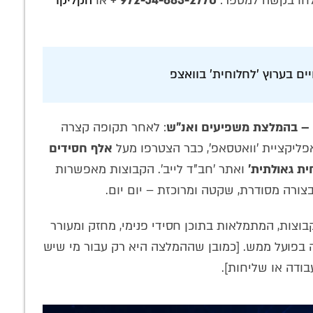
ו בקשה למספר:
972-54-683-2770 +
או
הקליקו
ם בערוץ 'לחלוחית' בוואצפ
 – בהמלצת משפיעים ואנ"ש
: לאחר תקופה קצרה
אפליקציית 'וואטסאפ', כבר הצטרפו מעל
אלף חסידים
ית גאולתית'
ואתר 'חב"ד לייב'. הקבוצות מאפשרות
בצורה מסודרת, שקטה ומרוכזת – יום יום.
צות, המתמלאות בתוכן חסידי פנימי, מחזק ומעורר
ה בפועל ממש. [כמובן שההמלצה היא רק עבור מי שיש
בודה או שליחות].