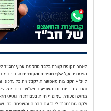
לקט סיפורים
סודו של הניגון
בק
חב"דיים ופניני
העמוק 'פליאה דעת
אלפרוב
'עבודה' • המשפיע
ממני' – שהרבי
עבוד
לאחר תקופה קצרה בלבד מהקמת
ערוץ 'חב"ד ליי
ר' פיניע קארף
ה'צמח צדק' חיבב •
הצ
האזינו
'
הצטרפו מעל
אלף חסידים ומקורבים
שנהנים מידי 
לייב' • הקבוצות מאפשרות לקבל את כל עדכוני ו
ומרוכזת – יום יום. משפיעים ואנ"ש רבים ממליצ
מחזק ומעורר, שמוסיף חיות בעבודת ה' וענייני הגא
ולקבוצות 'חב"ד לייב' עם חברים ומשפחה, כדי ש