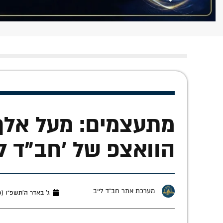
מתעצמים: מעל אלף
הוואצפ של 'חב"ד לי
מערכת אתר חב"ד לייב
ג׳ באדר ה׳תשפ״ו (פברואר 