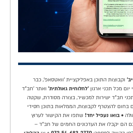
רוב: הרב
אביר הגאונים: הצצה
תעלומת ההתוועדות
יץ' בראיון על
לדמותו המופלאה
בל״ג בעומר – ומה
ת התפילה •
של החסיד ר' אייזיק
הבטיח רשב"י על
ב'
וקבוצות התוכן באפליקציית 'וואטסאפ', כבר
צה לאולפן
מהומיל
הגאולה? • שיחה
לחלוחית'
מיוחדת
יום מכל תכני ארגון
'לחלוחית גאולתית'
ואתר 'חב"ד
תכני חב"ד ישירות למכשיר, בצורה מסודרת, שקטה
ים בחום להצטרף לקבוצות, הממלאות בתוכן חסידי
ולה •
בואו נעפיל יחד!
שתפו את הקישור לערוץ
גם הם יקבלו את העדכונים החמים של חב"ד –