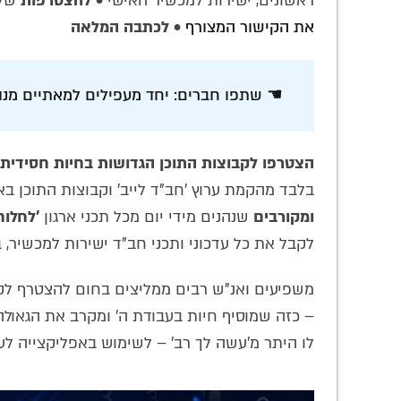
ראשונים, ישירות למכשיר האישי •
להצטרפות
שלח
את הקישור המצורף
•
לכתבה המלאה
☚ שתפו חברים: יחד מעפילים למאתיים מנויי
הצטרפו לקבוצות התוכן הגדושות בחיות חסידית
בלבד מהקמת ערוץ 'חב"ד לייב' וקבוצות התוכן ב
ומקורבים
שנהנים מידי יום מכל תכני ארגון
'לחלוח
לקבל את כל עדכוני ותכני חב"ד ישירות למכשיר, 
משפיעים ואנ"ש רבים ממליצים בחום להצטרף לקבו
– כזה שמוסיף חיות בעבודת ה' ומקרב את הגאול
לו היתר מ'עשה לך רב' – לשימוש באפליקצייה לע