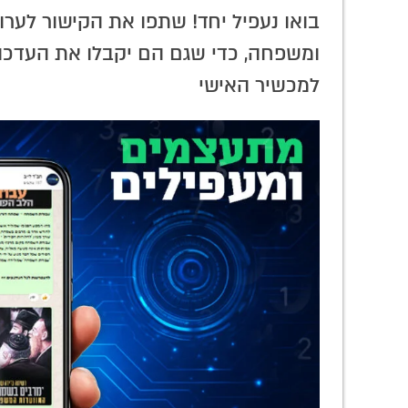
. • טור
מורה הדרך לעבודת הלב: הצצה לרגעי
בואו נעפיל יחד! שתפו את הקישור לערוץ
הולדת 'קונטרס התפילה' והמהפיכה ש
תורת החסידות
ומשפחה, כדי שגם הם יקבלו את העדכונ
למכשיר האישי