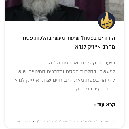
הידורים בפסח? שיעור מעשי בהלכות פסח
מהרב אייזיק לנדא
שיעור פרקטי בנושא 'פסח הלכה
למעשה', בהלכות הפסח ובדברים המצויים שיש
להיזהר בפסח, מאת הרב חיים יצחק אייזיק לנדא
– רב העיר בני ברק
קרא עוד »
כ״ח באדר ב׳ ה׳תשפ״ד (כ״ח באדר ב׳ ה׳תשפ״ד (אפריל 7, 2024))
אין תגובות