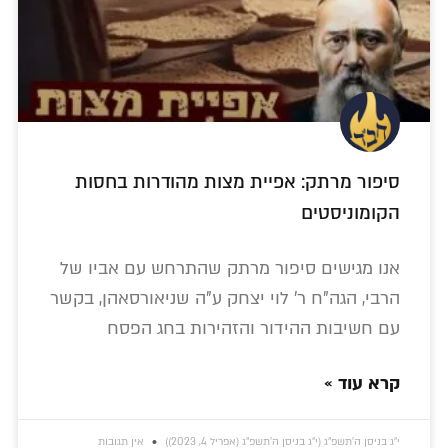
סיפור מרתק: אפיית מצות מהודרות בחסות
הקומוניסטים
אנו מגישים סיפור מרתק שהתרחש עם אביו של
הרבי, הגה"ח ר' לוי יצחק ע"ה שניאורסאהן, בקשר
עם חשיבות ההידור והזהירות בחג הפסח
קרא עוד »
י״ג בניסן ה׳תשפ״ג (י״ג בניסן ה׳תשפ״ג (אפריל 4, 2023))
אין תגובות