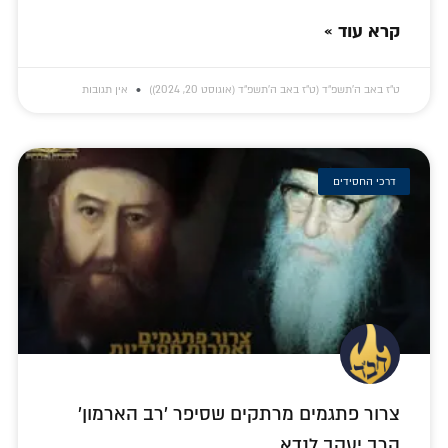
קרא עוד »
ט״ז באב ה׳תשפ״ד (ט״ז באב ה׳תשפ״ד (אוגוסט 20, 2024))
אין תגובות
דרכי החסידים
צרור פתגמים מרתקים שסיפר 'רב הארמון'
הרב יעקב לנדא