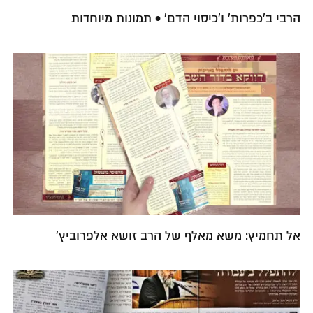
הרבי ב'כפרות' ו'כיסוי הדם' • תמונות מיוחדות
אל תחמיץ: משא מאלף של הרב זושא אלפרוביץ'