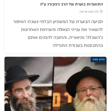
התוועדות בוערת של הרב גינזבורג ע"ה
22 דקות קריאה
תביעה הבוערת של המשפיע הבלתי-נשכח: האיסור
להשאיר את ענייני הגאולה והשיחות האחרונות
כ'השכלה' ותיאוריה, והחובה להפנים אותם
בהתבוננות בעבודת התפילה
חודש תמוז