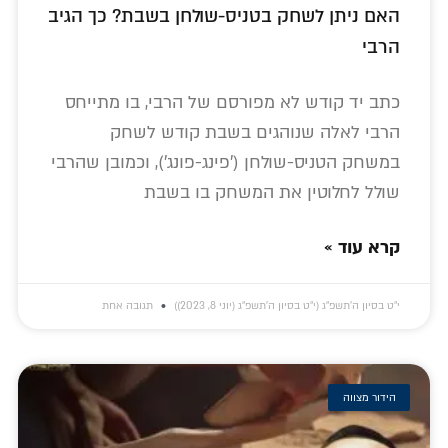
האם ניתן לשחק בטניס-שולחן בשבת? כך הגיב
הרבי
כתב יד קודש לא מפורסם של הרבי, בו מתייחס
הרבי לאלה שנוהגים בשבת קודש לשחק
במשחק הטניס-שולחן ('פינג-פונג'), וכמובן שהרבי
שולל לחלוטין את המשחק בו בשבת
קרא עוד »
י״ט בסיון ה׳תשפ״ג (י״ט בסיון ה׳תשפ״ג (יוני 8, 2023))
תגובה אחת
הידור מצווה