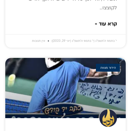
לקוצצו..
קרא עוד »
י׳ בתמוז ה׳תשפ״ג (י׳ בתמוז ה׳תשפ״ג (יוני 29, 2023))
אין תגובות
הידור מצווה