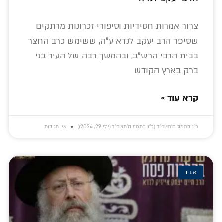
צרור אמרות חסידיות וסיפורי זכרונות מרתקים
שסיפר הרב יעקב לנדא ע"ה, ששימש כרב החצר
בבית הרבי הרש"ב, ובהמשך רבה של העיר בני
ברק בארץ הקודש
קרא עוד »
כ״ג בתמוז ה׳תשפ״ד (כ״ג בתמוז ה׳תשפ״ד (יולי 29, 2024))
אין תגובות
אודיו