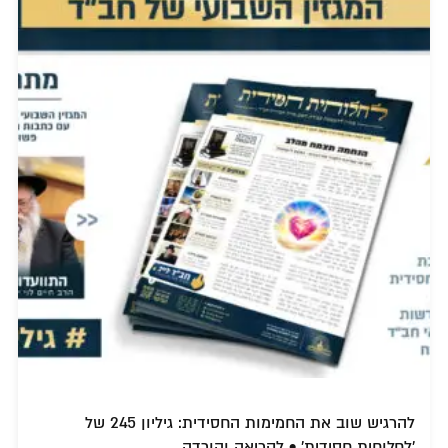
להרגיש שוב את החמימות החסידית: גיליון 245 של
'לחלוחית חסידית' • לקריאה והורדה