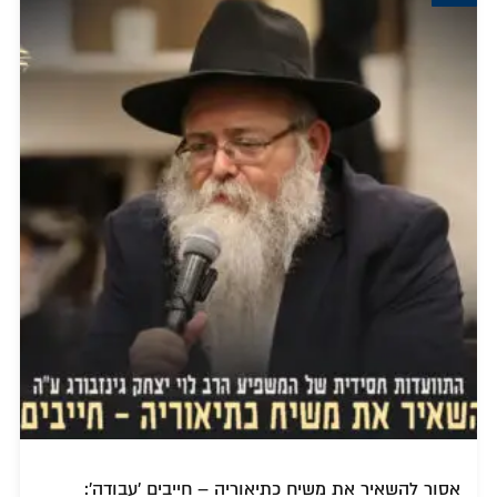
אסור להשאיר את משיח כתיאוריה – חייבים 'עבודה':