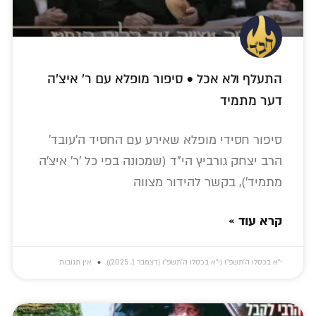
התעלף ולא אכל • סיפור מופלא עם ר' איצ'ה
דער מתמיד
סיפור חסידי מופלא שאירע עם החסיד ה'עובד'
הרב יצחק גורביץ הי"ד (שמכונה בפי כל 'ר' איצ'ה
מתמיד'), בקשר להידור מצווה
קרא עוד »
י״א בכסלו ה׳תשפ״ו (י״א בכסלו ה׳תשפ״ו (דצמבר 1, 2025))
אין תגובות