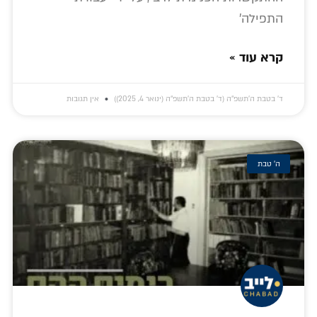
התפילה'
קרא עוד »
ד׳ בטבת ה׳תשפ״ה (ד׳ בטבת ה׳תשפ״ה (ינואר 4, 2025))
אין תגובות
ה' טבת