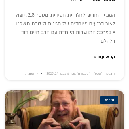
המגזין החדש 'לחלוחית חסידית' מספר 218, יוצא
לאור ברגעים מיוחדים של חגיגות ה' טבת תשפ"ו
• במרכז: התוועדות מיוחדת עם הרב חיים דוד
וילהלם
קרא עוד »
ד׳ בטבת ה׳תשפ״ו (ד׳ בטבת ה׳תשפ״ו (דצמבר 24, 2025))
אין תגובות
ה' טבת