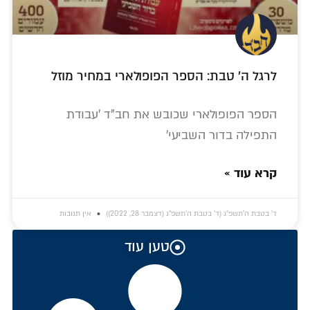
לרגל ה' טבת: הספר הפופולארי במחיר מוזל
הספר הפופולארי שכובש את חב"ד 'עבודת
התפילה בדור השביעי'
קרא עוד »
ד׳ בטבת ה׳תשפ״ג (ד׳ בטבת ה׳תשפ״ג (דצמבר 28, 2022))
אין תגובות
טען עוד