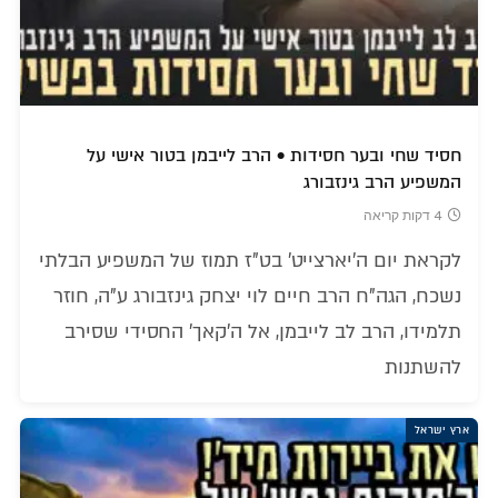
חסיד שחי ובער חסידות • הרב לייבמן בטור אישי על
המשפיע הרב גינזבורג
4 דקות קריאה
לקראת יום ה'יארצייט' בט"ז תמוז של המשפיע הבלתי
נשכח, הגה"ח הרב חיים לוי יצחק גינזבורג ע"ה, חוזר
תלמידו, הרב לב לייבמן, אל ה'קאך' החסידי שסירב
להשתנות
ארץ ישראל