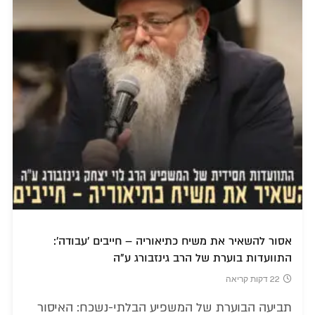
אסור להשאיר את משיח כתיאוריה – חייבים 'עבודה':
התוועדות בוערת של הרב גינזבורג ע"ה
22 דקות קריאה
תביעה הבוערת של המשפיע הבלתי-נשכח: האיסור