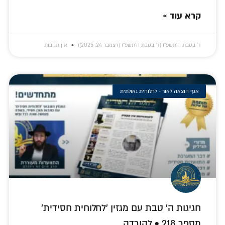
קרא עוד »
ד׳ בטבת ה׳תשפ״ו (ד׳ בטבת ה׳תשפ״ו (דצמבר 24, 2025))
אין תגובות
אגף הוצאה לאור - לחלוחית גאולתית
חגיגות ה' טבת עם מגזין 'לחלוחית חסידית'
מספר 218 • להורדה