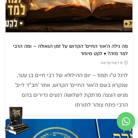
מה גילה ה'אור החיים' הקדוש על זמן הגאולה – ומה הרבי
למד מזה? • לקט מיוחד
8 דקות קריאה
לרגל ט"ו תמוז – יום ההילולא של רבי חיים בן עטר,
שנקרא בשם ה'אור החיים' הקדוש, אתר 'חב"ד לייב'
מגיש הצצה מרתקת לשלושה רגעים נדירים בהם
הרבי פתח צוהר לתורתו
אודיו