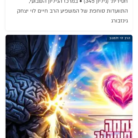
חסידית' (גיליון 345) • במרכז הגיליון השבועי,
התוועדות סוחפת של המשפיע הרב חיים לוי יצחק
גינזבורג
הרב לוי זלמנוב