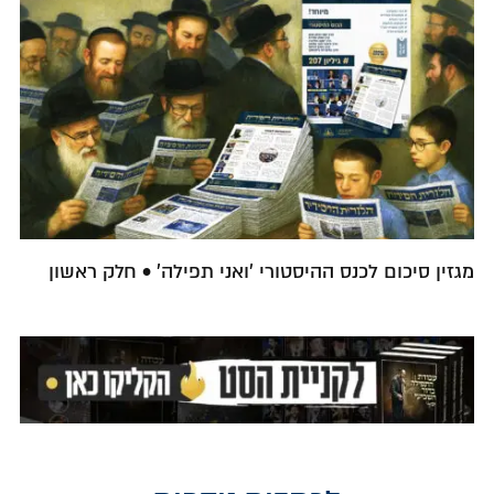
מגזין סיכום לכנס ההיסטורי 'ואני תפילה' • חלק ראשון