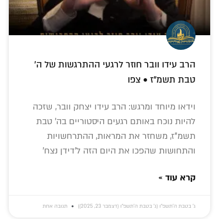
הרב עידו וובר חוזר לרגעי ההתרגשות של ה'
טבת תשמ"ז • צפו
וידאו מיוחד ומרגש: הרב עידו יצחק וובר, שזכה
להיות נוכח באותם רגעים היסטוריים בה' טבת
תשמ"ז, משחזר את המראות, ההתרחשויות
והתחושות שהפכו את היום הזה ל'דידן נצח'
קרא עוד »
ג׳ בטבת ה׳תשפ״ו (ג׳ בטבת ה׳תשפ״ו (דצמבר 23, 2025))
תגובה אחת