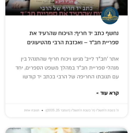
נחשף כתב יד חריף: הויכוח שהרעיד את
ספריית חב"ד – ואכזבת הרבי מהטיעונים
אתר 'חב"ד לייב' מגיש ויכוח חריף שהתנהל בין
מנהלי ספריית חב"ד במהלך משפט הספרים, יחד
עם תגובתו החריפה של הרבי בכתב יד קודשו
קרא עוד »
ה׳ בטבת ה׳תשפ״ו (ה׳ בטבת ה׳תשפ״ו (דצמבר 25, 2025))
תגובה אחת