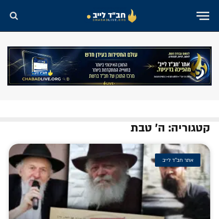
קטגוריה: ה' טבת
אתר חב"ד לייב