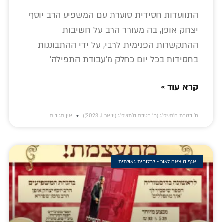
התוועדות חסידית סוערת עם המשפיע הרב יוסף
יצחק אופן, בה מעורר הרב על חשיבות
ההתקשרות הפנימית לרבי, על ידי ההתבוננות
בחסידות בכל יום כחלק מ'עבודת התפילה'
קרא עוד »
ח׳ בטבת ה׳תשפ״ג (ח׳ בטבת ה׳תשפ״ג (ינואר 1, 2023))
אין תגובות
אגף הוצאה לאור - לחלוחית גאולתית