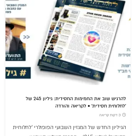
להרגיש שוב את החמימות החסידית: גיליון 245 של
'לחלוחית חסידית' • לקריאה והורדה
3 דקות קריאה
הגיליון החדש של המגזין השבועי הפופולרי 'לחלוחית