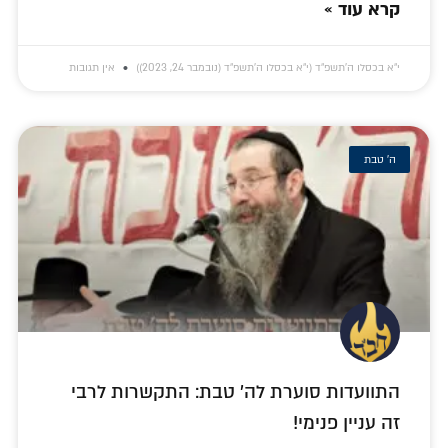
קרא עוד »
י״א בכסלו ה׳תשפ״ד (י״א בכסלו ה׳תשפ״ד (נובמבר 24, 2023))
אין תגובות
ה' טבת
התוועדות סוערת לה' טבת: התקשרות לרבי
זה עניין פנימי!