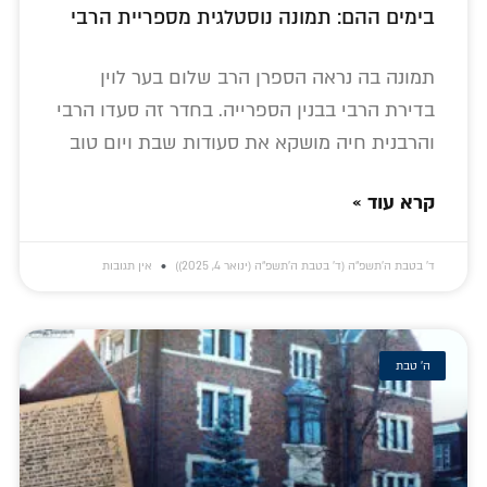
בימים ההם: תמונה נוסטלגית מספריית הרבי
תמונה בה נראה הספרן הרב שלום בער לוין
בדירת הרבי בבנין הספרייה. בחדר זה סעדו הרבי
והרבנית חיה מושקא את סעודות שבת ויום טוב
קרא עוד »
ד׳ בטבת ה׳תשפ״ה (ד׳ בטבת ה׳תשפ״ה (ינואר 4, 2025))
אין תגובות
ה' טבת