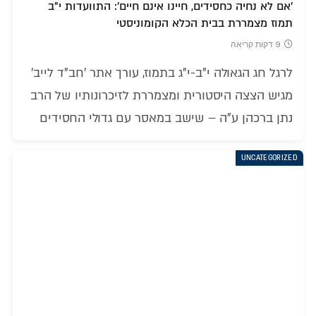
'אם לא נחיה כחסידים, חיינו אינם חיים': התוועדות י"ב
תמוז מצמררת בבית הכלא הקומוניסטי
9 דקות קריאה
לרגל חג הגאולה י"ב-י"ג בתמוז, עורך אתר 'חב"ד לייב'
מגיש הצצה היסטורית ומצמררת לזיכרונותיו של הרב
נתן ברכהן ע"ה – שישב במאסר עם גדולי החסידים
UNCATEGORIZED