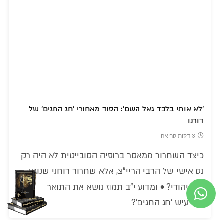
'לא אותי בלבד גאל השם': הסוד מאחורי 'חג החגים' של
דורנו
3 דקות קריאה
כיצד השחרור ממאסר ברוסיה הסובייטית לא היה רק
נס אישי של הרבי הריי"צ, אלא שחרור רוחני שנוגע
לכל יהודי? • ומדוע י"ב תמוז נושא את התואר
המרעיש 'חג החגים'?