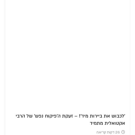
'לכבוש את ביירות מיד'! – זעקת ה'פיקוח נפש' של הרבי
אקטואלית מתמיד
26 דקות קריאה