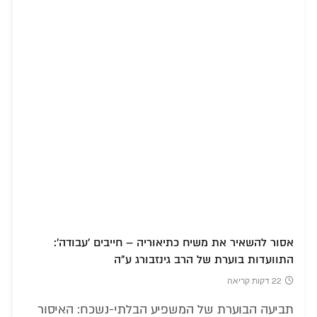
אסור להשאיר את משיח כתיאוריה – חייבים 'עבודה':
התוועדות בוערת של הרב גינזבורג ע"ה
22 דקות קריאה
תביעה הבוערת של המשפיע הבלתי-נשכח: האיסור