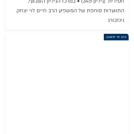
חסידית' (גיליון 345) • במרכז הגיליון השבועי,
התוועדות סוחפת של המשפיע הרב חיים לוי יצחק
גינזבורג
הרב לוי זלמנוב