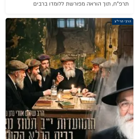
תרפ"ח, תוך הוראה מפורשת ללומדו ברבים
הרבי הריי"צ