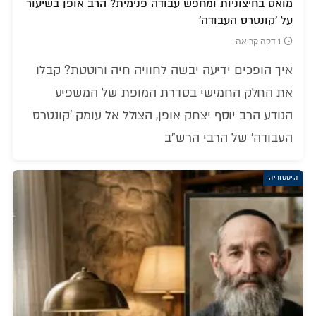
מואס בחיצוניות ומחפש עבודה פנימית? הרב אופן בשיעור
על 'קונטרס העבודה'
1 דקה קריאה
איך הופכים ידיעה יבשה לחוויה חיה ורוטטת? קבלו
את החלק החמישי בסדרת המופת של המשפיע
הנודע הרב יוסף יצחק אופן, הצולל אל עומק 'קונטרס
העבודה' של הרבי הרש"ב
היסטוריה