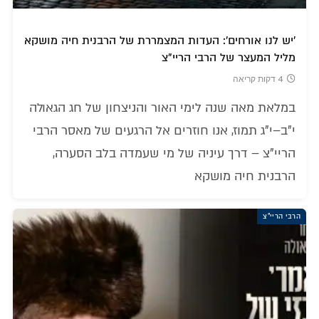
'יש לנו אורחים': העדות המצמררת של הרבנית חיה מושקא
מליל המעצר של הרבי הריי"צ
4 דקות קריאה
במלאת מאה שנה לימי האור והניצחון של חג הגאולה
י"ב–י"ג תמוז, אנו חוזרים אל הרגעים של מאסר הרבי
הריי"צ – דרך עיניה של מי שעמדה בלב הסערה,
הרבנית חיה מושקא
הרבי הריי"צ