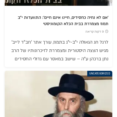
'אם לא נחיה כחסידים, חיינו אינם חיים': התוועדות י"ב
תמוז מצמררת בבית הכלא הקומוניסטי
9 דקות קריאה
לרגל חג הגאולה י"ב-י"ג בתמוז, עורך אתר 'חב"ד לייב'
מגיש הצצה היסטורית ומצמררת לזיכרונותיו של הרב
נתן ברכהן ע"ה – שישב במאסר עם גדולי החסידים
UNCATEGORIZED