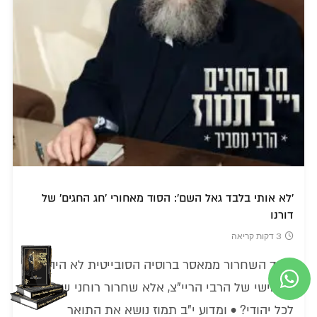
'לא אותי בלבד גאל השם': הסוד מאחורי 'חג החגים' של
דורנו
3 דקות קריאה
כיצד השחרור ממאסר ברוסיה הסובייטית לא היה רק
נס אישי של הרבי הריי"צ, אלא שחרור רוחני שנוגע
לכל יהודי? • ומדוע י"ב תמוז נושא את התואר