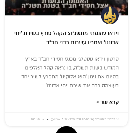
וידאו עוצמתי מתשנ"ה: הקהל פורץ בשירת 'יחי
אדוננו' ואחריו עשרות רבני חב"ד
סרטון וידאו נוסטלגי מכנס חסידי חב"ד בארץ
הקודש בשנת תשנ"ה, בו נראה קהל האלפים
בסיום את ניגון 'הוא אלוקינו' מתפרץ לשיר יחד
בעוצמה רבה את שירת 'יחי אדוננו'
קרא עוד »
א׳ בתמוז ה׳תשפ״ד (א׳ בתמוז ה׳תשפ״ד (יולי 7, 2024))
אין תגובות