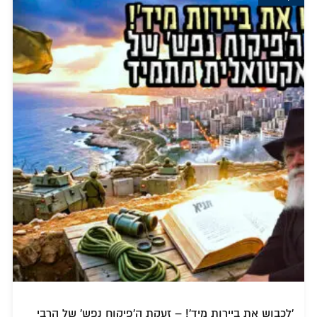
'לכבוש את ביירות מיד'! – זעקת ה'פיקוח נפש' של הרבי