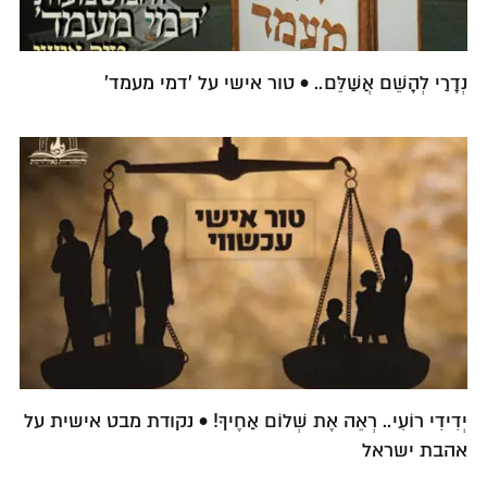
נְדָרַי לְהָשֵׁם אֲשַׁלֵּם.. • טור אישי על 'דמי מעמד'
יְדִידִי רוֹעִי.. רְאֵה אֶת שְׁלוֹם אַחֶיךָ! • נקודת מבט אישית על
אהבת ישראל