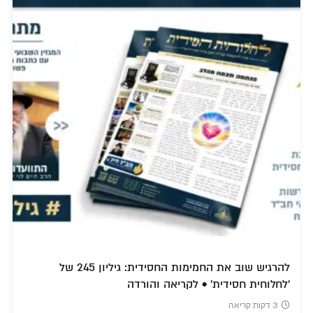
להרגיש שוב את החמימות החסידית: גיליון 245 של
'לחלוחית חסידית' • לקריאה והורדה
3 דקות קריאה