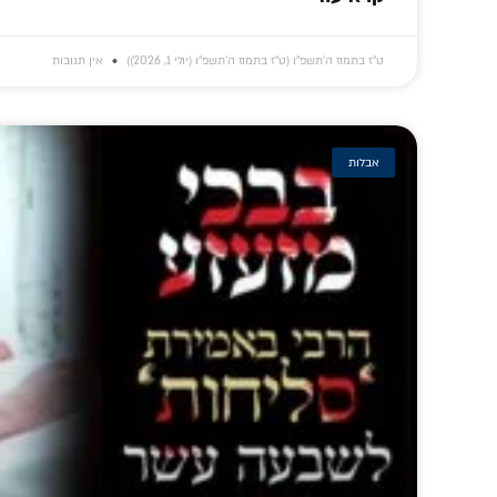
ט״ז בתמוז ה׳תשפ״ו (ט״ז בתמוז ה׳תשפ״ו (יולי 1, 2026))
אין תגובות
אבלות
'מי שאין לו חוש
דמות ה'עובד' של
אל
בנגינה – אין לו חוש
גדול משפיעי חב"ד:
מ'לחל
בחסידות': מסע
סקירה על החסיד ר'
מח
לניגוניו העמוקים של
הלל מפאריטש
והש
ר' הלל מפאריטש
תחו