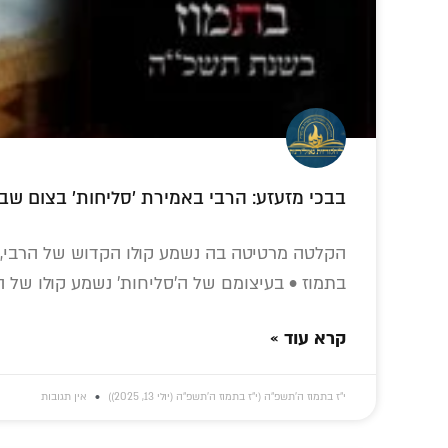
בבכי מזעזע: הרבי באמירת 'סליחות' בצום שב
הקלטה מרטיטה בה נשמע קולו הקדוש של הרבי, ב
בתמוז • בעיצומם של ה'סליחות' נשמע קולו של ה
קרא עוד »
י״ז בתמוז ה׳תשפ״ה (י״ז בתמוז ה׳תשפ״ה (יולי 13, 2025))
אין תגובות