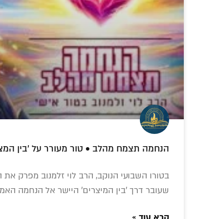
קרינסקי בתשנ"ג • האזינו
חוגגים 250 גיליונות!
הצצה ראשונה: הרב
• מהדורה היסטורית
אהרון שוורץ
חיים.
הנחמה תצמח מהלב • טור מעורר על 'בין המצ
של המגזין השבועי
התראיין לתוכנית
• 
של חב"ד –
הוידאו החב"דית
'לחלוחית חסידית'
'שאו מרום עיניכם'
בטורו השבועי הנוקב, הרב לוי זלמנוב מפרק את המ
שעובר דרך 'בין המיצרים' היישר אל הנחמה האמ
קרא עוד »