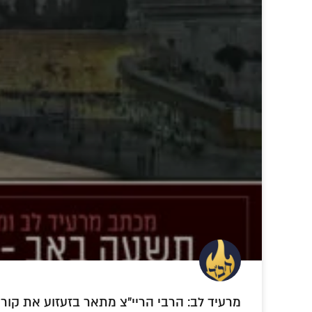
מרעיד לב: הרבי הריי"צ מתאר בזעזוע את קו