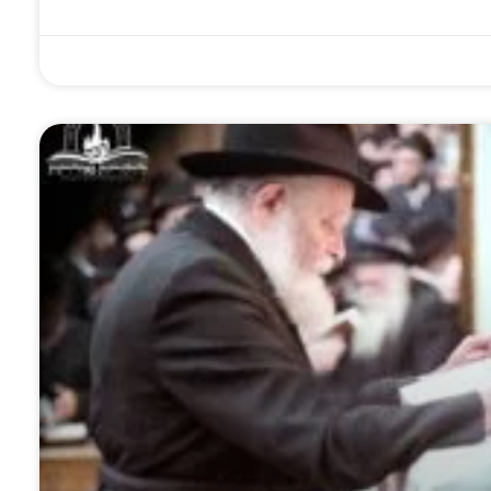
פים נהנים
'החיינו א-ל': מה
הדרך לבנות את בית
וחית', אלפים
עומד מאחורי שיר
המקדש: הציצו
כים לה –
הגאולה המסתורי
פנימה לגיליון
ותפות שלך
ונבואת הרבי
'לחלוחית חסידית' •
לל מהפכה!
הריי"צ?
להורדה