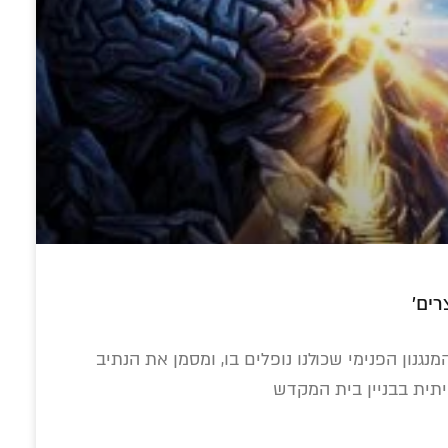
מענדל מרוזוב ור' מענדל פוטרפס
250 גליונות של
התפילה הסודית
עולם החסידות
 מהפיכה אחת
בחברון: כשהרבי
בעידן החדש: אלפי
רים'
טור חגיגי
הריי"צ זעק על קברי
התכתבויות במיזם
האבות במערת
ה-AI 'בינה גאולתית'
המכפילה – ברוסית
נגנון הפנימי שכולנו נופלים בו, ומסמן את הנתיב
יתית בבניין בית המקדש