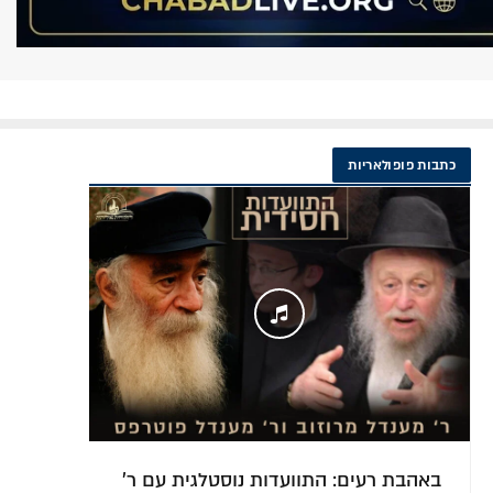
כתבות פופולאריות
הלכה למעשה: דיני ומנהגי תשעה באב
בל"