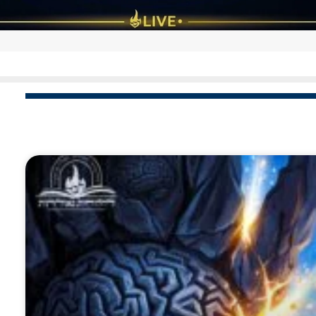
ב
באהבת רעים: התוועדות נוסטלגית עם ר'