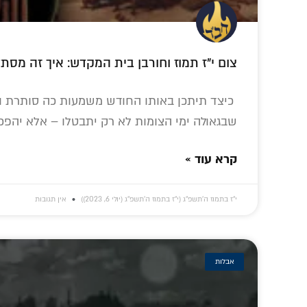
צום י"ז תמוז וחורבן בית המקדש: איך זה מסת
כיצד תיתכן באותו החודש משמעות כה סותרת ומ
שבגאולה ימי הצומות לא רק יתבטלו – אלא יהפכו
קרא עוד »
י״ז בתמוז ה׳תשפ״ג (י״ז בתמוז ה׳תשפ״ג (יולי 6, 2023))
אין תגובות
אבלות