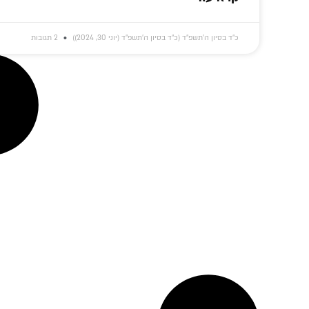
כ״ד בסיון ה׳תשפ״ד (כ״ד בסיון ה׳תשפ״ד (יוני 30, 2024))
2 תגובות
'להשתתף בנשמתו,
כוחה של תפילה
איך
בגופו ובממונו': כתב
באריכות: סיפור
בקע
היד הנדיר של הרבי
הנהגתו המופלאה
חסיד
נחשף
של אדמו"ר חסידות
התג
חב"ד ליאדי
נשכח