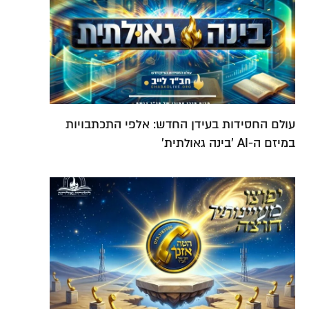
עולם החסידות בעידן החדש: אלפי התכתבויות
במיזם ה-AI 'בינה גאולתית'