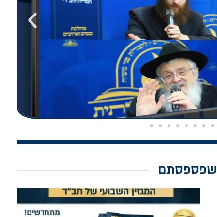
שפספסתם