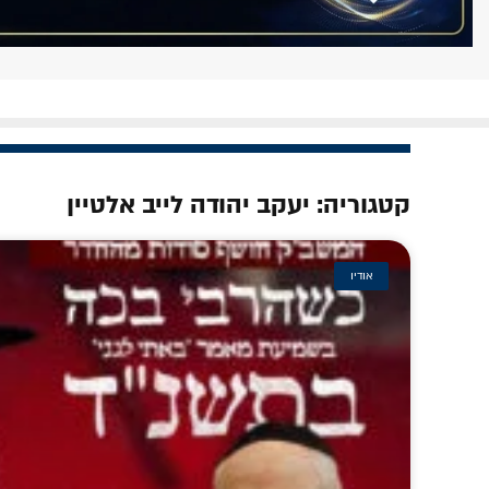
קטגוריה: יעקב יהודה לייב אלטיין
אודיו
סוס' שבנו
נחשף: 'תפילת המלכים' בתצלום נדיר