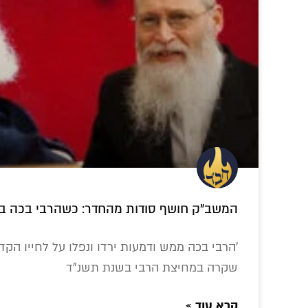
וועדות
מכתב ידו של אדמו"ר הזקן
תגובתו החריפה של
הגיליון שחותם את
בעקבות
הרבי הריי"צ על
דברי המשפיעים
חב"
המשב"ק חושף סודות מהחדר: כשהרבי בכה בת
טענות ימינו •
בפאנל ההיסטורי •
היסטו
עכשווי
חלק ג'
ב
'הרבי בכה ממש ודמעות ירדו ונפלו על לחייו הק
שקרה במחיצת הרבי בשנת תשנ"ד
קרא עוד »