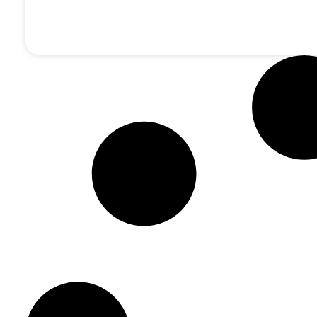
 מחנכים ילד
'מי שאין לו חוש
דמות ה'עובד' של
מפ 'לחשוב
בנגינה – אין לו חוש
גדול משפיעי חב"ד:
ות' בתפילה?
בחסידות': מסע
סקירה על החסיד ר'
ובה הבלתי
לניגוניו העמוקים של
הלל מפאריטש
ת של הרבי •
ר' הלל מפאריטש
צפו