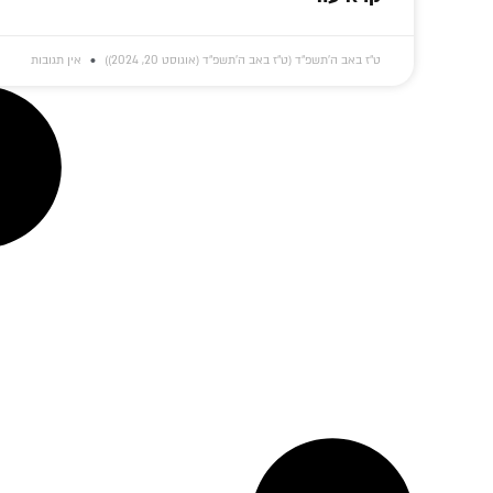
ט״ז באב ה׳תשפ״ד (ט״ז באב ה׳תשפ״ד (אוגוסט 20, 2024))
אין תגובות
'מי שאין לו חוש
דמות ה'עובד' של
אל
בנגינה – אין לו חוש
גדול משפיעי חב"ד:
מ'לחל
בחסידות': מסע
סקירה על החסיד ר'
מח
לניגוניו העמוקים של
הלל מפאריטש
והש
ר' הלל מפאריטש
תחו