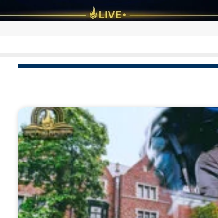
ב
באהבת רעים: התוועדות נוסטלגית עם ר'