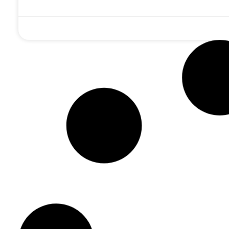
פים נהנים
'החיינו א-ל': מה
הדרך לבנות את בית
וחית', אלפים
עומד מאחורי שיר
המקדש: הציצו
כים לה –
הגאולה המסתורי
פנימה לגיליון
ותפות שלך
ונבואת הרבי
'לחלוחית חסידית' •
לל מהפכה!
הריי"צ?
להורדה