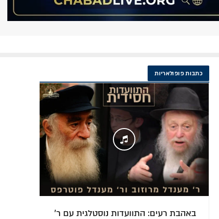
כתבות פופולאריות
הלכה למעשה: דיני ומנהגי תשעה באב
בל"