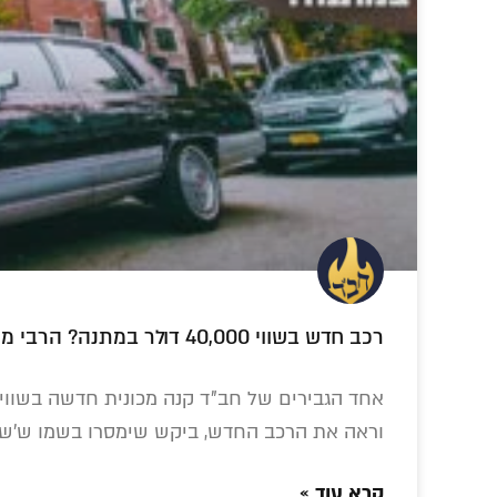
קרינסקי בתשנ"ג • האזינו
חוגגים 250 גיליונות!
הצצה ראשונה: הרב
• מהדורה היסטורית
אהרון שוורץ
חיים.
רכב חדש בשווי 40,000 דולר במתנה? הרבי מסרב לקבל • תיעוד נדיר
של המגזין השבועי
התראיין לתוכנית
• 
של חב"ד –
הוידאו החב"דית
'לחלוחית חסידית'
'שאו מרום עיניכם'
וראה את הרכב החדש, ביקש שימסרו בשמו ש'שונ
קרא עוד »