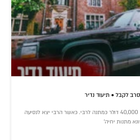
מענדל מרוזוב ור' מענדל פוטרפס
250 גליונות של
התפילה הסודית
עולם החסידות
 מהפיכה אחת
בחברון: כשהרבי
בעידן החדש: אלפי
טור חגיגי
הריי"צ זעק על קברי
התכתבויות במיזם
האבות במערת
ה-AI 'בינה גאולתית'
המכפילה – ברוסית
אחד הגבירים של חב"ד קנה מכונית חדשה בשווי 40,000 דולר כמתנה לרבי. כאשר הרבי יצא לנסיעה
א מתנות יחיה'