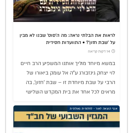
לראות את הבלתי נראה: מה ה'סוס' שבנו לא מבין
על 'שבת חזון'? • התוועדות חסידית
14 דקות קריאה
במשא מיוחד מוליך אותנו המשפיע הרב חיים
לוי יצחק גינזבורג ע"ה אל עומק ביאורו של
הרבי על שבת מיוחדת זו – שבת 'חזון', בה
מראים לכל אחד את בית המקדש השלישי
אגף הוצאה לאור - לחלוחית גאולתית