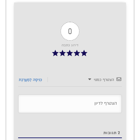
0
דירוג כתבה
הצטרף כמנוי
כְּנִיסָה לַמַעֲרֶכֶת
2
תגובות