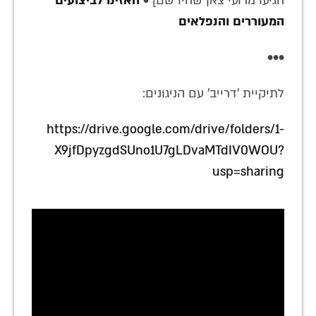
הגיעו מרועי צאן שהיו שם] •
האזינו לביצועים
המעוררים והנפלאים
•••
לתיקיית 'דרייב' עם הניגונים:
https://drive.google.com/drive/folders/1-
X9jfDpyzgdSUno1U7gLDvaMTdIV0WOU?
usp=sharing