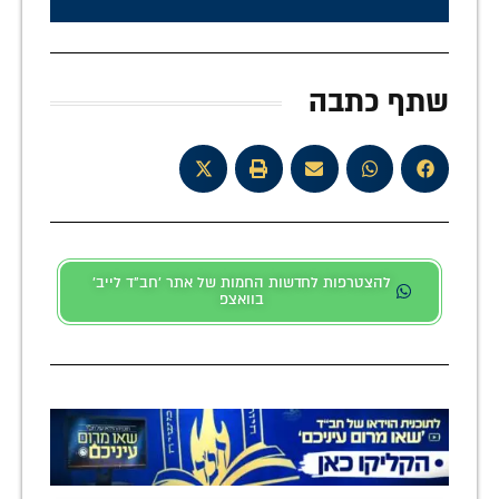
שתף כתבה
להצטרפות לחדשות החמות של אתר 'חב"ד לייב'
בוואצפ