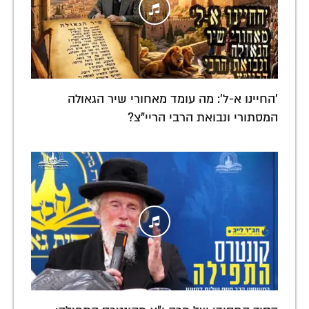
'החיינו א-ל': מה עומד מאחורי שיר הגאולה
המסתורי ונבואת הרבי הריי"צ?