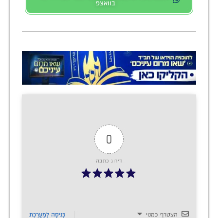
בוואצפ
0
דירוג כתבה
הצטרף כמנוי
כְּנִיסָה לַמַעֲרֶכֶת