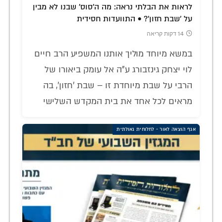
לראות את הבלתי נראה: מה ה'סוס' שבנו לא מבין
על 'שבת חזון'? • התוועדות חסידית
14 דקות קריאה
במשא מיוחד מוליך אותנו המשפיע הרב חיים
לוי יצחק גינזבורג ע"ה אל עומק ביאורו של
הרבי על שבת מיוחדת זו – שבת 'חזון', בה
מראים לכל אחד את בית המקדש השלישי
אגף הוצאה לאור - לחלוחית גאולתית