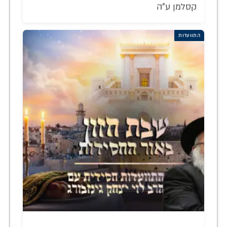
קסלמן ע"ה
התוועדות