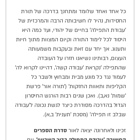
כל אחד ואחד שלומד ומתחנך בדרכה של תורת
החסידות, נהיר לו חשיבותה הרבה והמרכזית של
'עבודת התפילה' בחיים של יהודי, ועד כמה היא
היסוד לכל לימוד התורה וקיום המצוות מתוך חיות
ותענוג. אך יחד עם זאת ובעקבות משמעותה
העצום, רבותינו נשיאנו חזרו על העובדה
שהתפילה 'נקראת 'עבודה קשה', דהיינו לקרוא לה'
לעמוד נגד כל מונע מבית ומבחוץ ולשבר כל
הקליפות ותאוות החזקות' ('תורה אור' פרשת
'שמות' נא,ב). ואכן שנים רבות הורגש החיסרון
הגדול בהדרכה מסודרת כיצד לגשת נכונה ל'עבודה
שבלב זו תפילה' (מסכת 'תענית' ב,א).
זכינו ולאחרונה יצאה לאור
סדרת הספרים
החשובה 'עבודת התפילה בדור השביעי'
, עם