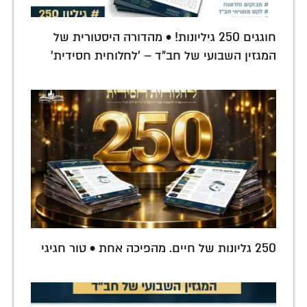
חוגגים 250 גיליונות! • מהדורה היסטורית של
המגזין השבועי של חב"ד – 'לחלוחית חסידית'
250 גליונות של חיים. מהפיכה אחת • טור חגיגי