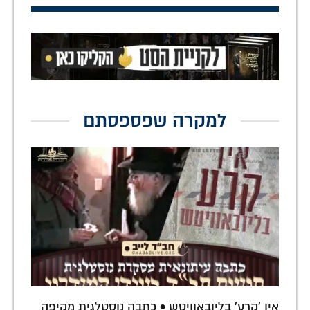
למקרה שפספסתם
אין 'קרע' בליובאוויטש • כתבה נוסטלגית מקיפה