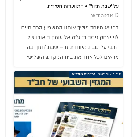
על 'שבת חזון'? • התוועדות חסידית
14 דקות קריאה
במשא מיוחד מוליך אותנו המשפיע הרב חיים
לוי יצחק גינזבורג ע"ה אל עומק ביאורו של
הרבי על שבת מיוחדת זו – שבת 'חזון', בה
מראים לכל אחד את בית המקדש השלישי
אגף הוצאה לאור - לחלוחית גאולתית