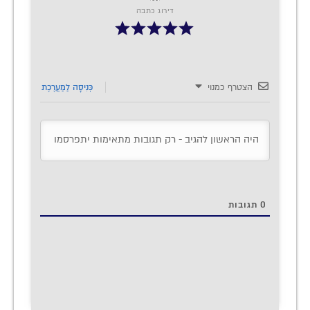
דירוג כתבה
הצטרף כמנוי
כְּנִיסָה לַמַעֲרֶכֶת
0
תגובות