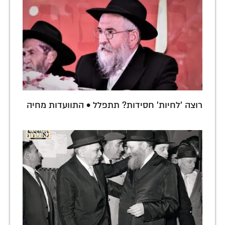
רוצה 'לחיות' חסידות? תתפלל • התוועדות מחיה