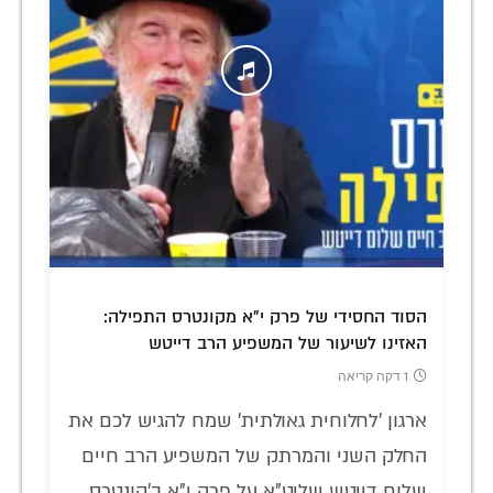
הסוד החסידי של פרק י"א מקונטרס התפילה:
האזינו לשיעור של המשפיע הרב דייטש
1 דקה קריאה
ארגון 'לחלוחית גאולתית' שמח להגיש לכם את
החלק השני והמרתק של המשפיע הרב חיים
שלום דייטש שליט"א על פרק י"א ב'קונטרס