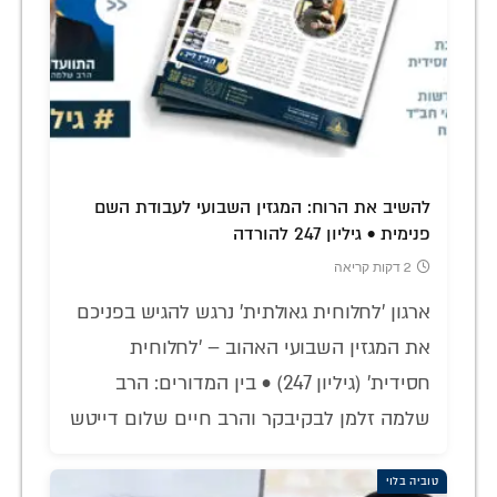
להשיב את הרוח: המגזין השבועי לעבודת השם
פנימית • גיליון 247 להורדה
2 דקות קריאה
ארגון 'לחלוחית גאולתית' נרגש להגיש בפניכם
את המגזין השבועי האהוב – 'לחלוחית
חסידית' (גיליון 247) • בין המדורים: הרב
שלמה זלמן לבקיבקר והרב חיים שלום דייטש
טוביה בלוי