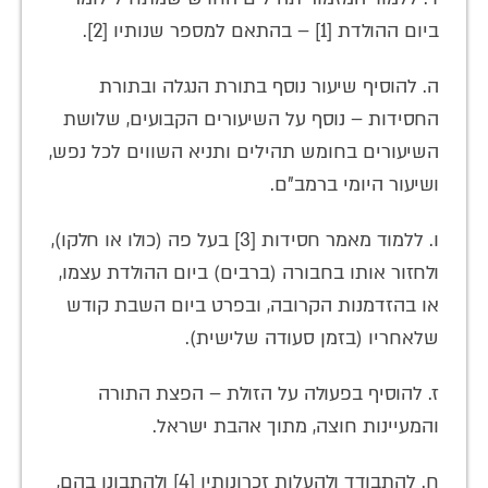
ביום ההולדת [1] – בהתאם למספר שנותיו [2].
ה. להוסיף שיעור נוסף בתורת הנגלה ובתורת
החסידות – נוסף על השיעורים הקבועים, שלושת
השיעורים בחומש תהילים ותניא השווים לכל נפש,
ושיעור היומי ברמב"ם.
ו. ללמוד מאמר חסידות [3] בעל פה (כולו או חלקו),
ולחזור אותו בחבורה (ברבים) ביום ההולדת עצמו,
או בהזדמנות הקרובה, ובפרט ביום השבת קודש
שלאחריו (בזמן סעודה שלישית).
ז. להוסיף בפעולה על הזולת – הפצת התורה
והמעיינות חוצה, מתוך אהבת ישראל.
ח. להתבודד ולהעלות זכרונותיו [4] ולהתבונן בהם,