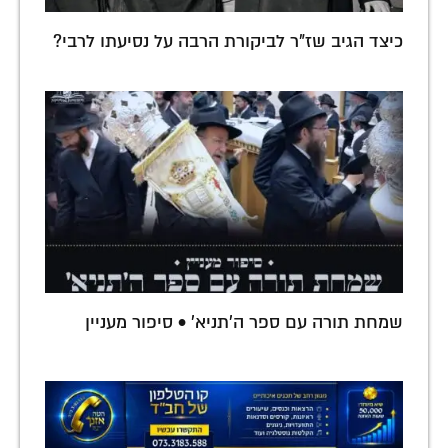
כיצד הגיב שז"ר לביקורת הרבה על נסיעתו לרבי?
שמחת תורה עם ספר ה'תניא' • סיפור מעניין