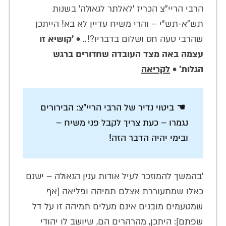
הרבי הריי"צ הכריז 'לאלתר לגאולה' בשנות
תש"א-תש"י – והרי משיח עדיין לא בא! הייתכן
שהרבי טעה חס ושלום בדבריו?!.. •
'קושיא זו
עצמה באה מצד העובדה שחדורים ברגש
הגלות'
•
לקריאה
☚ ביטוי נדיר של הרבי הריי"צ: הבירורים
נגמרו – כעת צריך לקבל פני משיח –
ובימי יהיה הדבר הזה!
'בהמשך להמוזכר לעיל אודות ענין הגאולה – ישנם
כאלו שמתעוררת אצלם תמיהה ופליאה [אף
שמטעמים מובנים אינם מעלים תמיהה זו על דל
שפתם]: היתכן, מהרהרים הם, שיושב לו יהודי