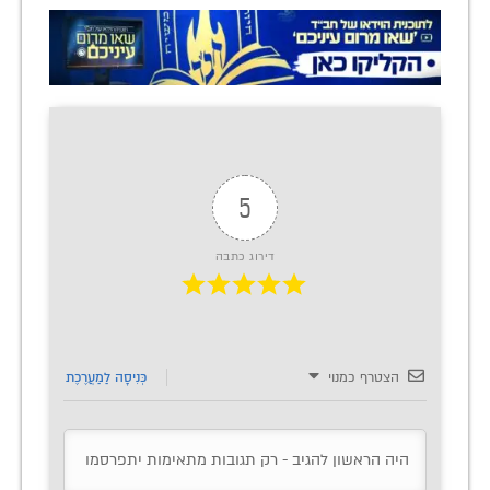
5
דירוג כתבה
הצטרף כמנוי
כְּנִיסָה לַמַעֲרֶכֶת