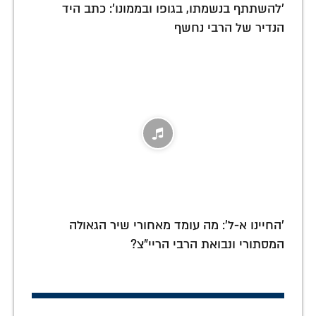
'להשתתף בנשמתו, בגופו ובממונו': כתב היד
הנדיר של הרבי נחשף
'החיינו א-ל': מה עומד מאחורי שיר הגאולה
המסתורי ונבואת הרבי הריי"צ?