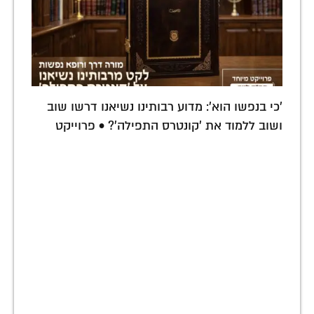
'כי בנפשו הוא': מדוע רבותינו נשיאנו דרשו שוב
ושוב ללמוד את 'קונטרס התפילה'? • פרוייקט