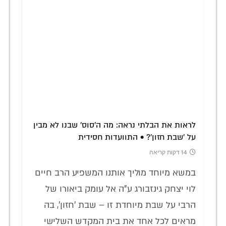
לראות את הבלתי נראה: מה ה'סוס' שבנו לא מבין
על 'שבת חזון'? • התוועדות חסידית
14 דקות קריאה
במשא מיוחד מוליך אותנו המשפיע הרב חיים
לוי יצחק גינזבורג ע"ה אל עומק ביאורו של
הרבי על שבת מיוחדת זו – שבת 'חזון', בה
מראים לכל אחד את בית המקדש השלישי