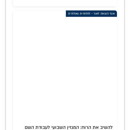
אגף הוצאה לאור - לחלוחית גאולתית
להשיב את הרוח: המגזין השבועי לעבודת השם