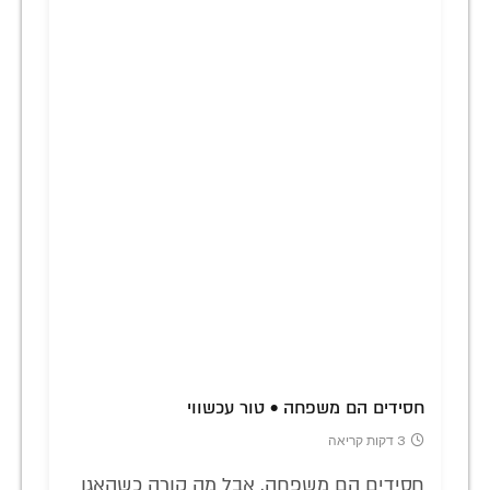
חסידים הם משפחה • טור עכשווי
3 דקות קריאה
חסידים הם משפחה. אבל מה קורה כשהאגו