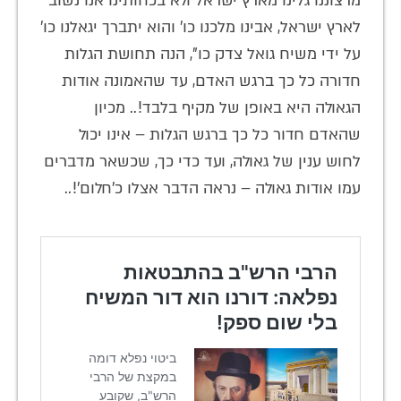
מרצוננו גלינו מארץ ישראל ולא בכחותינו אנו נשוב
לארץ ישראל, אבינו מלכנו כו' והוא יתברך יגאלנו כו'
על ידי משיח גואל צדק כו", הנה תחושת הגלות
חדורה כל כך ברגש האדם, עד שהאמונה אודות
הגאולה היא באופן של מקיף בלבד!.. מכיון
שהאדם חדור כל כך ברגש הגלות – אינו יכול
לחוש ענין של גאולה, ועד כדי כך, שכשאר מדברים
עמו אודות גאולה – נראה הדבר אצלו כ'חלום'!..