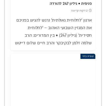
פנימית • גיליון 247 להורדה
2 דקות קריאה
ארגון 'לחלוחית גאולתית' נרגש להגיש בפניכם
את המגזין השבועי האהוב – 'לחלוחית
חסידית' (גיליון 247) • בין המדורים: הרב
שלמה זלמן לבקיבקר והרב חיים שלום דייטש
טוביה בלוי