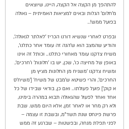
להתהפך מן הקצה אל הקצה, היינו, שיוצאים
מ'חלום' הגלות ובאים למציאות האמיתית – גאולה
בפועל ממש!..
ובפרט לאחרי שנשיא דורנו הכריז 'לאלתר לגאולה',
והודיע שהמצב הוא ש'הנה זה עומד אחר כתלנו',
משיח צדקנו עומד מאחורי כתלנו.. וכותל זה אינו
באופן של מחיצה כו', שכן, יש בו 'חלונות' ו'חרכים',
ומשיח צדקנו 'משגיח מן החלונות מציץ מן
החרכים', והרי פשיטא ש'מבט של משיח' ['משיח'ס
א קוק'] פועל פעולתו.. ואם כן, בודאי שבידו של כל
אחד ואחד לפעול שהגאולה תבוא במהרה בימינו,
ולא רק מחר או לאחר זמן, אלא היום ממש. שבת
פרשת פינחס שנת תשד"מ, ובשבת זו עצמה –
לפני תפלת מנחה, ובפשטות – שברגע זה ממש