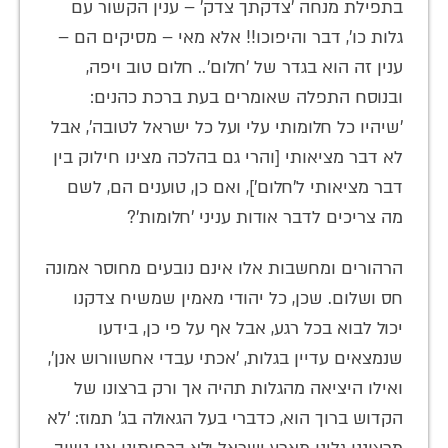
בתפילת מנחה 'צדקתך צדק' – ענין הקשור עם
גלות כו', דבר והיפוכו!! אלא מאי – מסיקים הם –
ענין זה הוא בגדר של 'חלום'.. חלום טוב ויפה,
ובנוסח התפלה שאומרים בעת ברכת כהנים:
'שיהיו כל חלומותי עלי ועל כל ישראל לטובה', אבל
לא דבר מציאותי [והרי גם בהלכה מצינו חילוק בין
דבר מציאותי ל'חלום'], ואם כן, טוענים הם, לשם
מה צריכים לדבר אודות עניני 'חלומות'?
הרהורים ומחשבות אלו אינם נובעים מחוסר אמונה
חס ושלום. שכן, כל יהודי מאמין שמשיח צדקנו
יכול לבוא בכל רגע, אבל אף על פי כן, בידעו
שנמצאים עדיין בגלות, 'אכתי עבדי אחשוורוש אנן',
ואילו היציאה מהגלות תהיה אך ורק ברצונו של
הקדוש ברוך הוא, כדברי בעל הגאולה בג' תמוז: 'לא