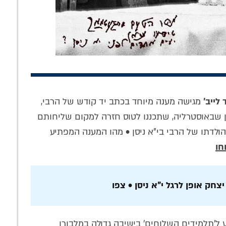
נים האישיים
הרגע שהנשמה
'אפילו האבנים
לייב'
מגישה מענה מיוחד בכתב יד קודש של הרבי,
חים: כיצד
מבקשת לנשום.. •
רקדו': הבכיות,
 הרבנית חנה
טור מיוחד
הריקודים וסודות
ן שבאוסטרליה, שתכננו לטוס חזרה למקום שליחותם
שיותו הנדירה
הקבלה של ר' לוי'ק
ז חב"ד העולמי 770, לפני יום הולדתו של הרבי בי"א ניסן • מהו המענה המפתיע
יו של הרבי?
• הצצה לחייו
חו
חק אופן לרגל י"א ניסן • צפו
 ל'תלמידים השלוחים' בישיבה גדולה במלבורן