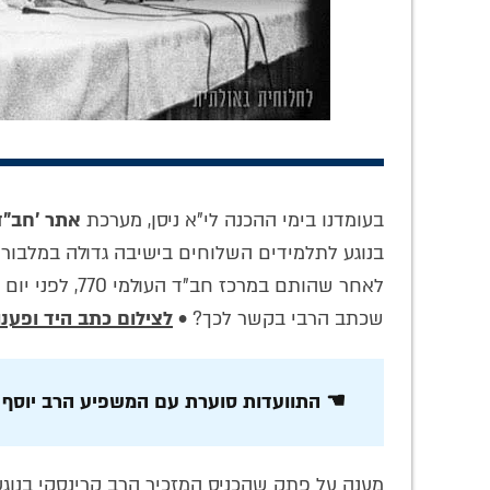
!
250 גליונות של
מורה הדרך לעבודת
היומ
בעומדנו בימי ההכנה לי"א ניסן, מערכת
אתר 'חב"ד 
חיים. מהפיכה אחת
הלב: הצצה לרגעי
נפת
• טור חגיגי
הולדת 'קונטרס
תיארה
בנוגע לתלמידים השלוחים בישיבה גדולה במלבור
התפילה' והמהפיכה
את אי
לאחר שהותם במרכ
של תורת החסידות
של אב
שכתב הרבי בקשר לכך? •
לצילום כתב היד ופענו
☚ התוועדות סוערת עם המשפיע הרב יוסף יצ
מענה על פתק שהכניס המזכיר הרב קרינסקי בנוגע