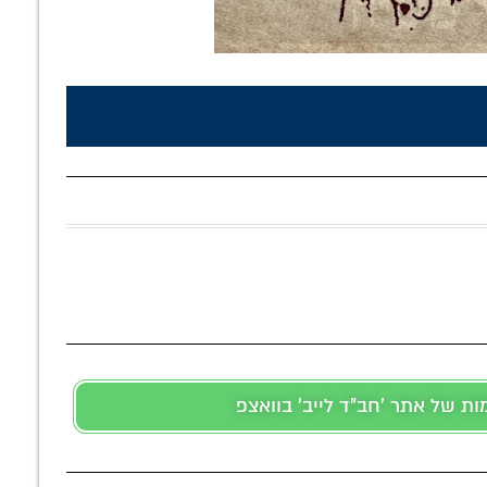
 של אתר 'חב"ד לייב' בוואצפ