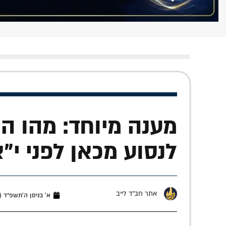
מענה מיוחד: מהו 
לנסוע מכאן לפני י"א
אתר חב"ד לייב
א׳ בניסן ה׳תשפ״ד (אפריל 