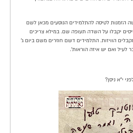
שעשה הזמנות לטיסה להתלמידים הנוסעים מכאן לשם
ב מלאס אנג'עלעס בשעה 11:45 והכרטיסים יקבלו על השדה תעופה שם. במילא צריכים
וב מניו יארק ביום א' בבוקר, היום ו' בשעה 4 מקבלים הוויזות. התלמידים דשם חוזרים משם ביום ג'
 לעיל ואם יש איזה הוראות'.
י י"א ניסן?