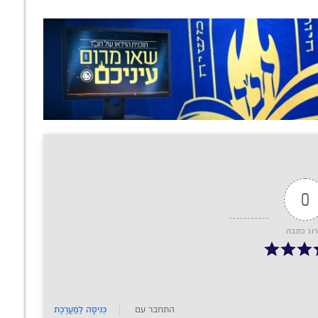
0
רוג כתבה
התחבר עם
כְּנִיסָה לַמַעֲרֶכֶת