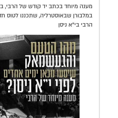
ר חסידות?
להתחיל 'ברוך שאמר' לפני חצות
מענה מיוחד בכתב יד קודש של הרבי, בנ
ולהמשיך אחרי חצות? רק למאריכים
בתפילה
במלבורן שבאוסטרליה, שתכננו לטוס חזר
הרבי בי"א ניסן
מה אמרו המשפיעים
זעקה פנימית
כך 
בפאנל ההיסטורי? •
מזעזעת שמזדעקת
באריכ
חלק ב'
אחרי 33 שנה: רצוננו
החיה 
לראות את מלכנו!
דוב גי