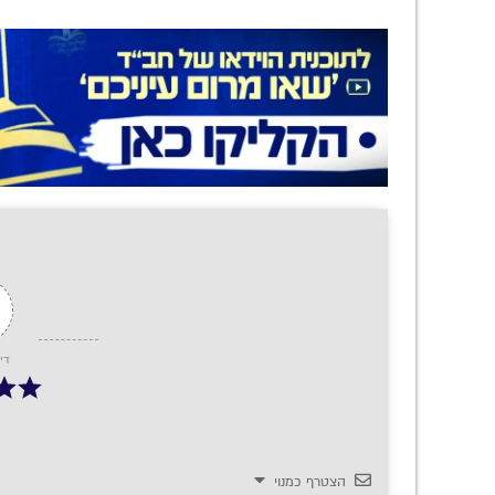
די
הצטרף כמנוי