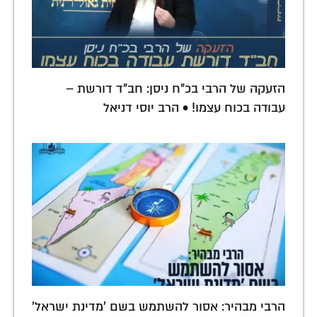
הזעקה של הרבי בכ"ח ניסן: חב"ד דורשת –
עבודה בכוח עצמו! • הרב יוסי דניאל
הרבי מבהיר: אסור להשתמש בשם 'מדינת ישראל'