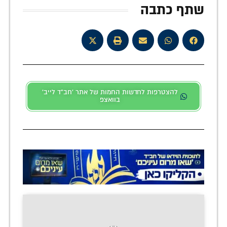
שתף כתבה
להצטרפות לחדשות החמות של אתר 'חב"ד לייב'
בוואצפ