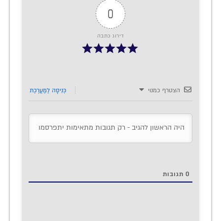
0
דירוג כתבה
הצטרף כמנוי
כְּנִיסָה לַמַעֲרֶכֶת
0
תגובות