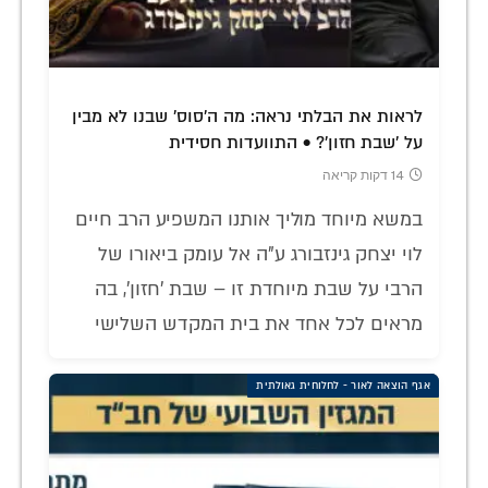
לראות את הבלתי נראה: מה ה'סוס' שבנו לא מבין
על 'שבת חזון'? • התוועדות חסידית
14 דקות קריאה
במשא מיוחד מוליך אותנו המשפיע הרב חיים
לוי יצחק גינזבורג ע"ה אל עומק ביאורו של
הרבי על שבת מיוחדת זו – שבת 'חזון', בה
מראים לכל אחד את בית המקדש השלישי
אגף הוצאה לאור - לחלוחית גאולתית