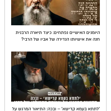
היומנים האישיים נפתחים: כיצד תיארה הרבנית
חנה את אישיותו הנדירה של אביו של הרבי?
'לתתא בעמא קדישא' – ובכה: התיאור המרגש על