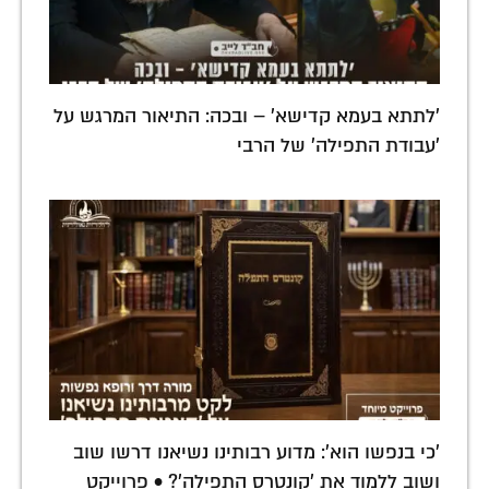
'לתתא בעמא קדישא' – ובכה: התיאור המרגש על
'עבודת התפילה' של הרבי
'כי בנפשו הוא': מדוע רבותינו נשיאנו דרשו שוב
ושוב ללמוד את 'קונטרס התפילה'? • פרוייקט