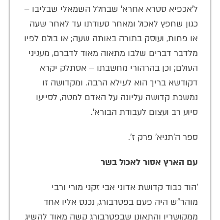
ל'אכפיא סטרא אחרא' שבחלל השמאלי שבליבו –
כגון שחפץ לאכול ומאחר סעודתו עד לאחר שעה
או פחות, ועוסק בתורה באותה שעה; או בולם לפיו
מלדבר דברים שלבו מתאוה מאוד לדברם, מעניני
העולם; וכן בהרהורי מחשבתו – אסתלק יקרא
דקודשא בריך הוא לעילא הרבה. ומקדושה זו
נמשכת קדושה עליונה על האדם למטה, לסייעו
סיוע רב ועצום לעבודת הבורא'.
ספר ה'תניא' פרק ז'.
עם הארץ אסור לאכול בשר
'הוד כבוד קדושת אדוני אבי זקני מורי ורבי
מוהר"ש היה פעם בפטרבורג, נכנס אליו אחד
ממקושריו והתאונן שבפטרבורג קשה מאוד להשיג