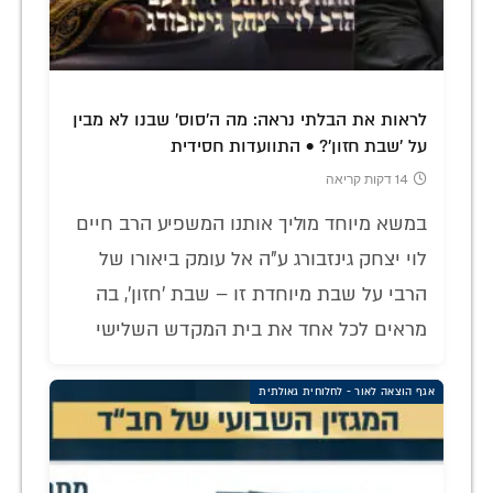
לראות את הבלתי נראה: מה ה'סוס' שבנו לא מבין
על 'שבת חזון'? • התוועדות חסידית
14 דקות קריאה
במשא מיוחד מוליך אותנו המשפיע הרב חיים
לוי יצחק גינזבורג ע"ה אל עומק ביאורו של
הרבי על שבת מיוחדת זו – שבת 'חזון', בה
מראים לכל אחד את בית המקדש השלישי
אגף הוצאה לאור - לחלוחית גאולתית