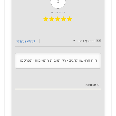
5
דירוג כתבה
הצטרף כמנוי
כְּנִיסָה לַמַעֲרֶכֶת
0
תגובות