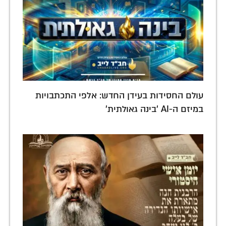
עולם החסידות בעידן החדש: אלפי התכתבויות
במיזם ה-AI 'בינה גאולתית'