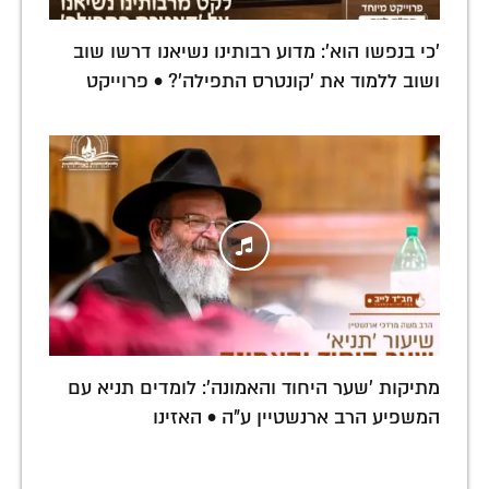
'כי בנפשו הוא': מדוע רבותינו נשיאנו דרשו שוב
ושוב ללמוד את 'קונטרס התפילה'? • פרוייקט
מתיקות 'שער היחוד והאמונה': לומדים תניא עם
המשפיע הרב ארנשטיין ע"ה • האזינו