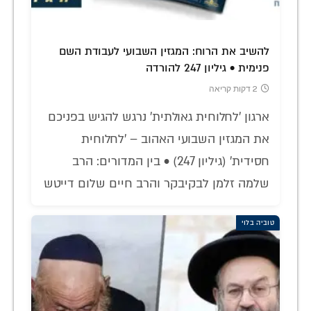
להשיב את הרוח: המגזין השבועי לעבודת השם
פנימית • גיליון 247 להורדה
2 דקות קריאה
ארגון 'לחלוחית גאולתית' נרגש להגיש בפניכם
את המגזין השבועי האהוב – 'לחלוחית
חסידית' (גיליון 247) • בין המדורים: הרב
שלמה זלמן לבקיבקר והרב חיים שלום דייטש
טוביה בלוי