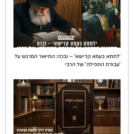
'לתתא בעמא קדישא' – ובכה: התיאור המרגש על
'עבודת התפילה' של הרבי