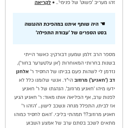
זהו מעריב 'פשוט' של פנימי'.. •
לקריאה
☚ היה שותף איתנו במהפיכת ההנגשה
בסט הספרים של 'עבודת התפילה'
מספר הרב זלמן שמעון דבורקין: כאשר הייתי
בשנות בחרותי המאוחרות ('אן עלטערער בחור'),
נזדמן לי לשהות פעם בביתו של החסיד ר'
אלחנן
דב ('חאניע')
מרוזוב
הי"ד. אנשי שלומנו כלל לא
ידעו מיהו 'חאניע מרוזוב'. הנהגתו של ר' חאניע
לפנות ערב, אף הפליאה אותו מאוד: ר' חאניע הגיע
אז לביתו, התפלל מנחה ונשכב לישון.. 'הזהו ר'
חאניע מרוזוב?!' תמהתי בליבי. 'האם לחסיד כמוהו
מתאים לשכב בסתם ערב של אמצע השבוע