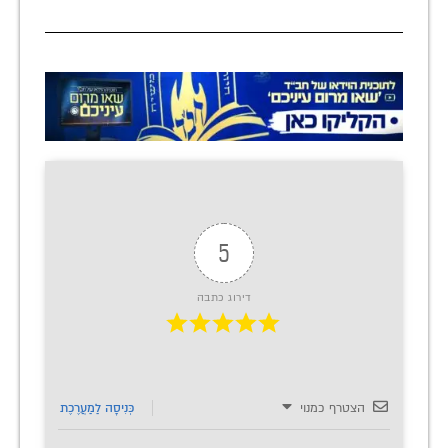
5
דירוג כתבה
הצטרף כמנוי
כְּנִיסָה לַמַעֲרֶכֶת