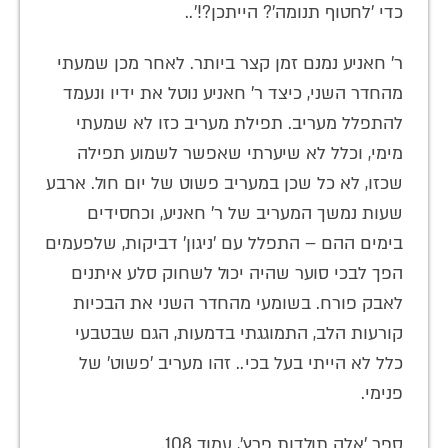
כדי 'לחטוף תנומה'? הייתכן?!'..
ר' חאניע נמנם זמן קצר ביותר. לאחר מכן שמעתי
מהחדר השני, כיצד ר' חאניע נוטל את ידיו ונעמד
להתפלל מעריב. תפילת מעריב כזו לא שמעתי
מימי, וכלל לא שיערתי שאפשר לשמוע תפילה
שכזו, לא כל שכן במעריב פשוט של יום חול. ארבע
שעות נמשך המעריב של ר' חאניע, וכחסידים
בימים ההם – התפלל עם 'ניגון' דביקות, שלפעמים
הפך לבכי סוער שהיה יכול לשחוק סלע איתנים
לאבק פורח. בשומעי מהחדר השני את הבכיות
קורעות הלב, התמוגגתי בדמעות, הגם שבטבעי
כלל לא הייתי בעל בכי.. זהו מעריב 'פשוט' של
פנימי.
ספר 'אלה תולדות פרץ', עמוד 108.