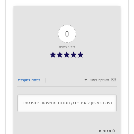
0
דירוג כתבה
הצטרף כמנוי
כְּנִיסָה לַמַעֲרֶכֶת
0
תגובות