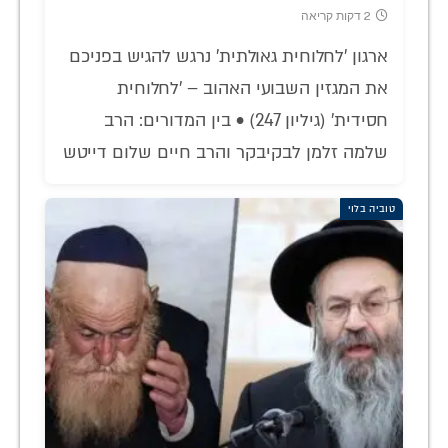
2 דקות קריאה
ארגון 'לחלוחית גאולתית' נרגש להגיש בפניכם
את המגזין השבועי האהוב – 'לחלוחית
חסידית' (גיליון 247) • בין המדורים: הרב
שלמה זלמן לבקיבקר והרב חיים שלום דייטש
טוביה בלוי