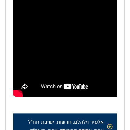
אלעזר וילהלם
,
חדשות
,
ישיבת חח"ל