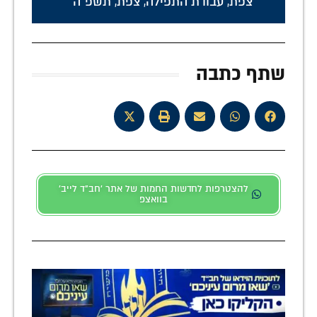
צפת
,
עבודת התפילה
,
צפת
,
תשפ"ה
שתף כתבה
להצטרפות לחדשות החמות של אתר 'חב"ד לייב'
בוואצפ