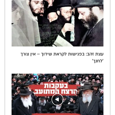
עצת זהב: בפגישות לקראת שידוך – אין צורך
'לחנך'