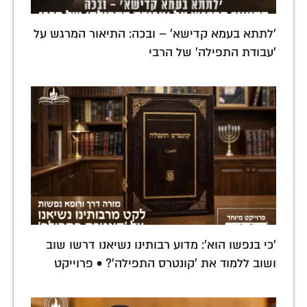
'לתתא בעמא קדישא' – ובכה: התיאור המרגש על
'עבודת התפילה' של הרבי
'כי בנפשו הוא': מדוע רבותינו נשיאנו דרשו שוב
ושוב ללמוד את 'קונטרס התפילה'? • פרוייקט