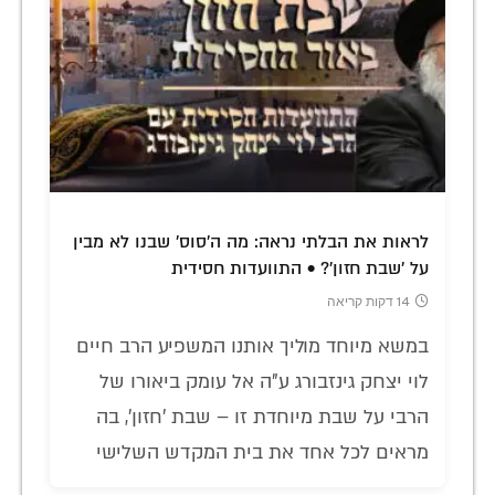
לראות את הבלתי נראה: מה ה'סוס' שבנו לא מבין
על 'שבת חזון'? • התוועדות חסידית
14 דקות קריאה
במשא מיוחד מוליך אותנו המשפיע הרב חיים
לוי יצחק גינזבורג ע"ה אל עומק ביאורו של
הרבי על שבת מיוחדת זו – שבת 'חזון', בה
מראים לכל אחד את בית המקדש השלישי