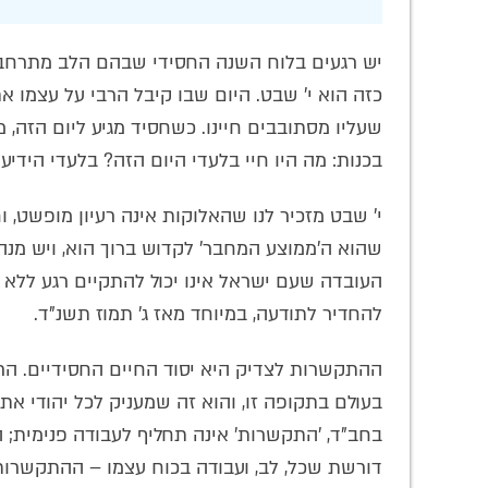
יש רגעים בלוח השנה החסידי שבהם הלב מתרחב מא
כזה הוא י' שבט. היום שבו קיבל הרבי על עצמו את
שעליו מסתובבים חיינו. כשחסיד מגיע ליום הזה,
בכנות: מה היו חיי בלעדי היום הזה? בלעדי הידיע
י' שבט מזכיר לנו שהאלוקות אינה רעיון מופשט, וחס
שהוא ה'ממוצע המחבר' לקדוש ברוך הוא, ויש מנ
העובדה שעם ישראל אינו יכול להתקיים רגע ללא 
להחדיר לתודעה, במיוחד מאז ג' תמוז תשנ"ד.
ההתקשרות לצדיק היא יסוד החיים החסידיים. הר
בעולם בתקופה זו, והוא זה שמעניק לכל יהודי א
בחב"ד, 'התקשרות' אינה תחליף לעבודה פנימית; 
דורשת שכל, לב, ועבודה בכוח עצמו – ההתקשרות