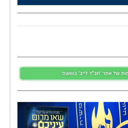
 של אתר 'חב"ד לייב' בוואצפ