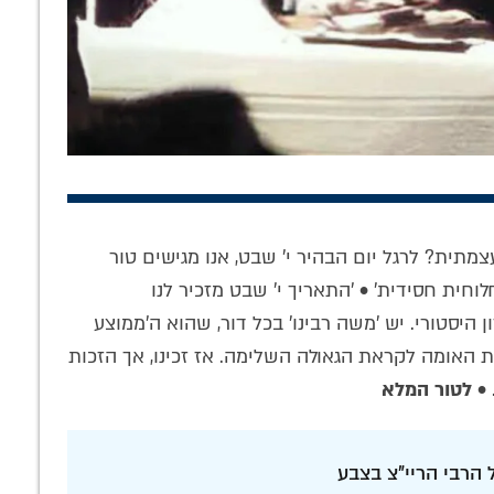
ילו האבנים
מתיקות 'שער היחוד
לא לסמן 'V': סוד
ו': הבכיות,
והאמונה': לומדים
החיות של חב"ד •
ודים וסודות
תניא עם המשפיע
שיחה כנה עם הרב
תית? לרגל יום הבהיר י' שבט, אנו מגישים טור
 של ר' לוי'ק
הרב ארנשטיין ע"ה •
אלפרוביץ' על
חלוחית חסידית' • 'התאריך י' שבט מזכיר לנו
הצצה לחייו
האזינו
עבודת התפילה
 היסטורי. יש 'משה רבינו' בכל דור, שהוא ה'ממוצע
ת האומה לקראת הגאולה השלימה. אז זכינו, אך הזכות
 •
לטור המלא
 הרבי הריי"צ בצבע