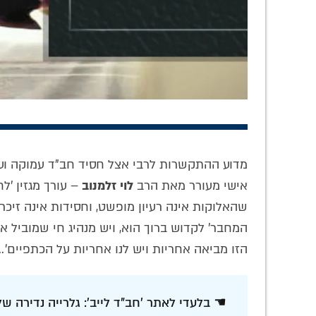
התפילה הסודית
היומנים האישיים
'אפ
בחברון: כשהרבי
נפתחים: כיצד
רקד
הריי"צ זעק על קברי
תיארה הרבנית חנה
הריק
מדוע ההתקשרות לרבי אצל חסיד חב"ד עמוקה ועצמ
האבות במערת
את אישיותו הנדירה
הקבלה
אישי מעורר מאת הרב
לוי זלמנוב
– עורך מגזין 'ל
המכפילה – ברוסית
של אביו של הרבי?
• 
שהאלוקות אינה רעיון מופשט, וחסידות אינה זיכרון
המחבר' לקדוש ברוך הוא, ויש מנהיג חי שמוביל א
הזו מביאה אחריות ויש לנו אחריות על הכתפיים'..
☚ בלעדי לאתר 'חב"ד לייב': גלרייה נדירה של