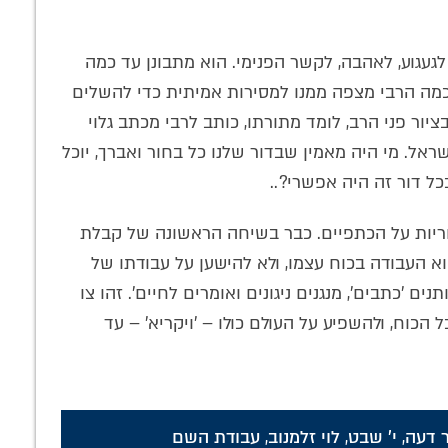
לגעגוע, לאהבה, לקשר הפנימי. הוא מתבונן עד כמה
 כמה הרבי מצפה ממנו למסירות אמיתית כדי להשלים
יור פני הרב, לומד מתורתו, כותב לרבי מכתב גלוי
ראל. מי היה מאמין שבדור שלנו כל בחור ואברך, יוכל
ל דור זה היה אפשרי?..
 אחריות על הכתפיים. כבר בשיחה הראשונה של קבלת
 העבודה בכוח עצמו, ולא להישען על עבודתו של
ים 'כתבים', מנגנים ניגונים ואומרים לחיים'. זהו צו
הכוח, ולהשפיע על העולם כולו – 'ויקריא' – עד
 דעה
,
י' שבט
,
לוי זלמנוב
,
עבודת השם