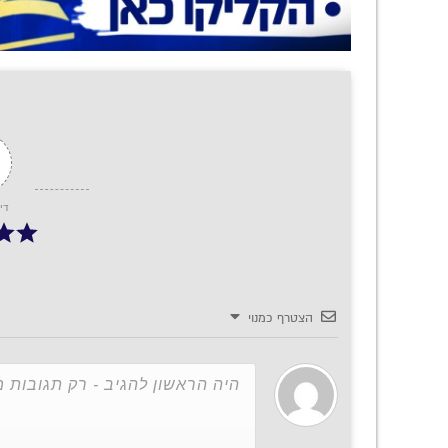
די
הצטרף כמנוי