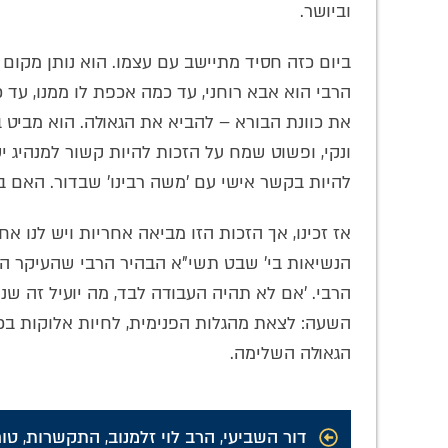
וביושר.
ביום כזה חסיד מתיישב עם עצמו. הוא נותן מקום 
הרבי הוא אבא רוחני, עד כמה אכפת לו ממנו, עד
את כוונת הבורא – להביא את הגאולה. הוא מביט בצ
ונקי, ופשוט שמח על הזכות להיות קשור למנהיג יש
להיות בקשר אישי עם 'משה רבינו' שבדור. האם בכ
אז זכינו, אך הזכות הזו מביאה אחריות ויש לנו
הנשיאות בי' שבט תשי"א הבהיר הרבי שהעיקר הוא
הרבי. 'אם לא תהיה העבודה לבד, מה יועיל זה שנותנ
השעה: לצאת מהגלות הפנימית, לחיות אלוקות בכל 
הגאולה השלימה.
דור השביעי
,
הרב לוי זלמנוב
,
התקשרות
,
טור