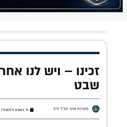
זכינו – ויש לנו אחרי
שבט
מערכת אתר חב"ד לייב
ט׳ בשבט ה׳תשפ״ו (ינואר 7