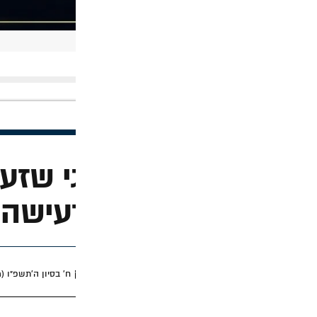
 שזעזע את חב"ד –
עישה של הרבי
ח׳ בסיון ה׳תשפ״ו (מאי 24, 2026)