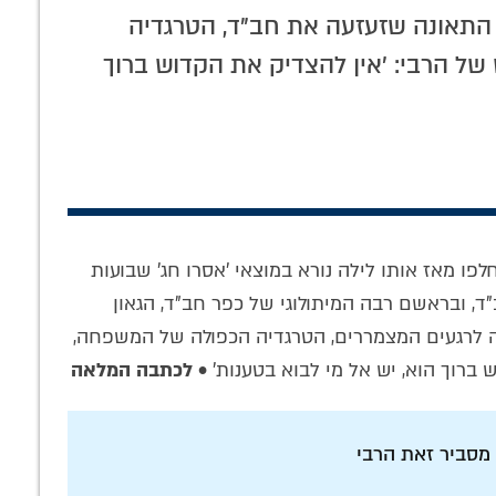
'מבצע תפילין' – מיועד רק לחסידי
תגוב
חב"ד?
טענות
ך
עות
 אפשר להצליח
וידאו נדיר: האדמו"ר
דעת תורה: החובה
פחה,
'שליחות'? •
מבעלז ביחידות אצל
למחות פעם אחר
מלאה
בועון החסידי
הרבי
פעם נגד טעות
להורדה
ה'אתחלתא דגאולה'