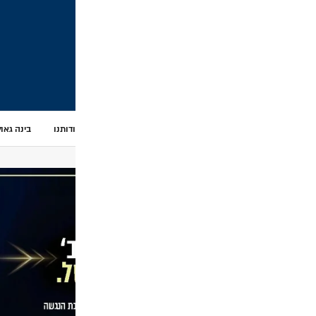
דותנו
בינה גאולתית – AI
וידאו
אודיו
כנסים ואירועים