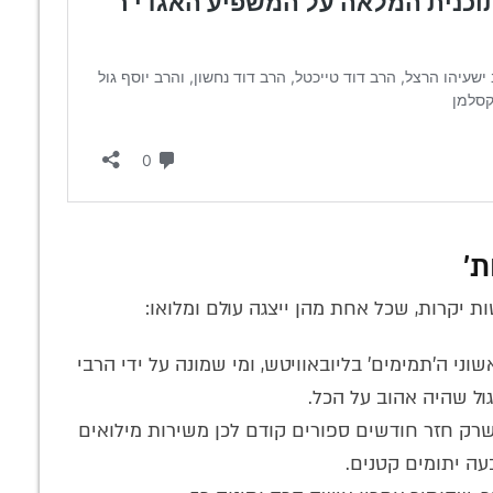
חוגגים 250 גיליונות! • מהדורה היסטורית של
המגזין השבועי של חב"ד – 'לחלוחית חסידית'
הרבי
250 גליונות של חיים. מהפיכה אחת • טור חגיגי
ואים